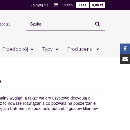
Zaloguj się
Koszyk
0
szt.
0,00 zł
00 ZŁ
Przedpokój
Typy
Producenci
A
nalny wygląd, a także walory użytkowe decydują o
to nowsze rozwiązania co pozwala na poszerzanie
cza trafnemu rozpoznaniu potrzeb i gustów klientów