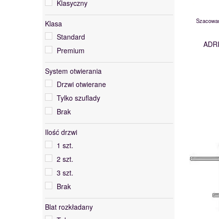
Klasyczny
Szafy z drzwiami uchylnymi
Witryny
Szacowan
Klasa
Standard
ADR
Premium
System otwierania
Drzwi otwierane
Tylko szuflady
Brak
Ilość drzwi
1 szt.
2 szt.
3 szt.
Brak
Blat rozkładany