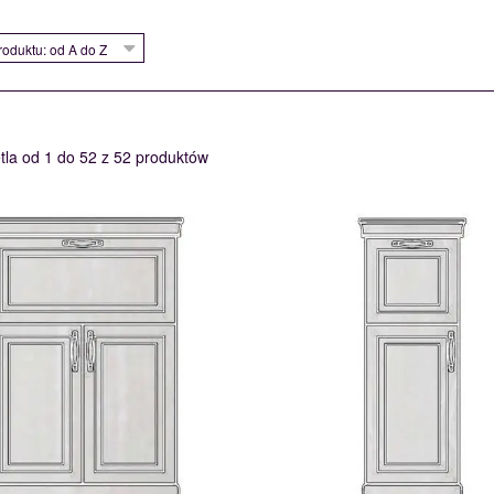
oduktu: od A do Z
tla od 1 do 52 z 52 produktów
KD2+1
KD1+1
112324
112323