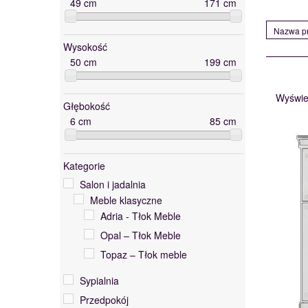
49
cm
171
cm
Nazwa pr
Wysokość
50
cm
199
cm
Wyświe
Głębokość
6
cm
85
cm
Kategorie
Salon i jadalnia
Meble klasyczne
Adria - Tłok Meble
Opal – Tłok Meble
Topaz – Tłok meble
Sypialnia
Przedpokój