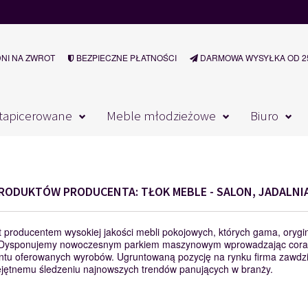
DNI NA ZWROT
BEZPIECZNE PŁATNOŚCI
DARMOWA WYSYŁKA OD 25
tapicerowane
Meble młodzieżowe
Biuro
PRODUKTÓW PRODUCENTA: TŁOK MEBLE - SALON, JADALNI
t producentem wysokiej jakości mebli pokojowych, których gama, orygi
 Dysponujemy nowoczesnym parkiem maszynowym wprowadzając coraz 
tu oferowanych wyrobów. Ugruntowaną pozycję na rynku firma zawdzię
ejętnemu śledzeniu najnowszych trendów panujących w branży.