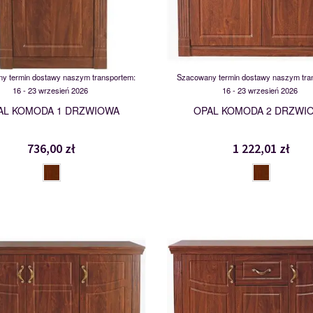
y termin dostawy naszym transportem:
Szacowany termin dostawy naszym tra
16 - 23 wrzesień 2026
16 - 23 wrzesień 2026
AL KOMODA 1 DRZWIOWA
OPAL KOMODA 2 DRZWI
736,00 zł
1 222,01 zł
KD3
KD3SZ1
103269
103274