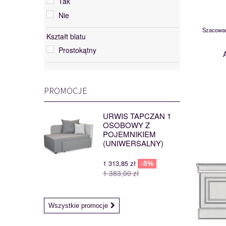
Tak
Nie
Szacowan
Kształt blatu
Prostokątny
PROMOCJE
URWIS TAPCZAN 1
OSOBOWY Z
POJEMNIKIEM
(UNIWERSALNY)
1 313,85 zł
-5%
1 383,00 zł
Wszystkie promocje