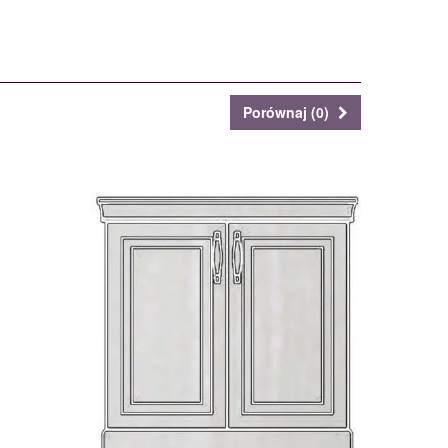
Porównaj (
0
)
KD2
112320