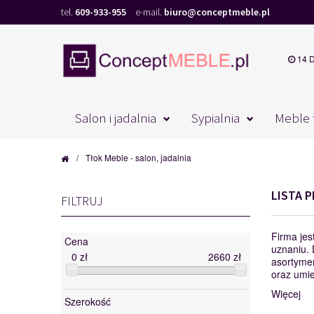
tel.
609-933-955
e-mail.
biuro@conceptmeble.pl
14 
Salon i jadalnia
Sypialnia
Meble 
/
Tłok Meble - salon, jadalnia
LISTA 
FILTRUJ
Firma jes
Cena
uznaniu.
0
zł
2660
zł
asortymen
oraz umi
Więcej
Szerokość