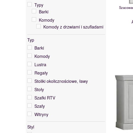
Typy
Szacowan
Barki
Komody
Komody z drzwiami i szufladami
Lustra
Typ
Półki, szafki wiszące
Barki
Regały
Komody
Stoliki okolicznościowe, ławy
Lustra
Stoły
Regały
Rozkładane
Stoliki okolicznościowe, ławy
Szafki RTV
Stoły
Komody RTV
Szafki RTV
Szafki RTV niskie
Szafy
Komody pod TV
Witryny
Szafki RTV do salonu
Styl
Szafy