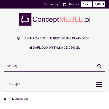
Zaloguj się
Koszyk
0
szt.
0,00 zł
14 DNI NA ZWROT
BEZPIECZNE PŁATNOŚCI
DARMOWA WYSYŁKA OD 2500 ZŁ
MENU
/
Mapa strony