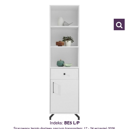
BE5 L/P
118644
Indeks:
BE5 L/P
Szacowany termin dostawy naszym transportem: 17 - 24 wrzesień 2026