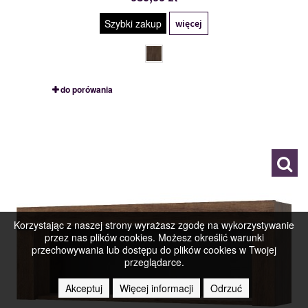
Szybki zakup
więcej
do porówania
MSBP-139-REG_WISZ/110-156-01
119430
Korzystając z naszej strony wyrażasz zgodę na wykorzystywanie
przez nas plików cookies. Możesz określić warunki
przechowywania lub dostępu do plików cookies w Twojej
przeglądarce.
Akceptuj
Więcej informacji
Odrzuć