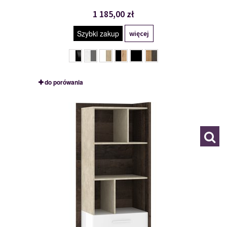
1 185,00 zł
Szybki zakup
więcej
do porówania
BOX-06
117616