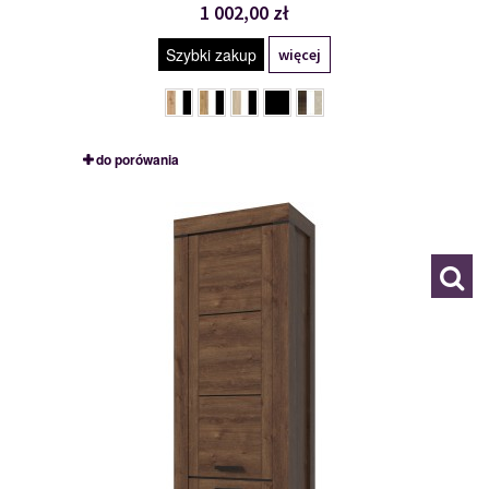
1 002,00 zł
Szybki zakup
więcej
do porówania
MSBP-139-REG_2D-156-01
119428