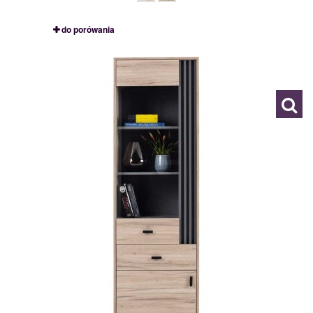
do porówania
ALL3
119097