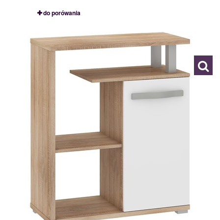
do porówania
ANG 09
111167