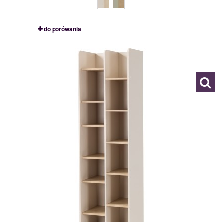
do porówania
AE4
120044