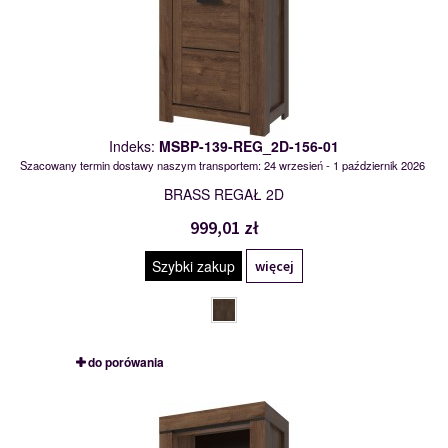
Indeks:
MSBP-139-REG_2D-156-01
Szacowany termin dostawy naszym transportem: 24 wrzesień - 1 październik 2026
BRASS REGAŁ 2D
999,01 zł
Szybki zakup
więcej
do porówania
MSBP-139-REG_OTW_1D-156-01
119429