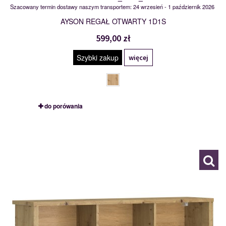
Szacowany termin dostawy naszym transportem: 24 wrzesień - 1 październik 2026
AYSON REGAŁ OTWARTY 1D1S
599,00 zł
Szybki zakup
więcej
do porówania
MSBP-109-REG_OTW_WISZ/125-139-0
117462