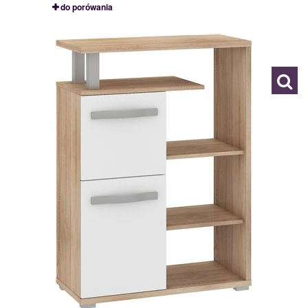
do porówania
ANG 11
111169