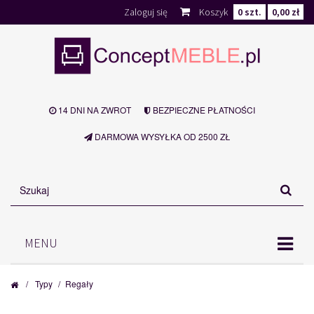
Zaloguj się
Koszyk
0
szt.
0,00 zł
14 DNI NA ZWROT
BEZPIECZNE PŁATNOŚCI
DARMOWA WYSYŁKA OD 2500 ZŁ
MENU
/
Typy
/
Regały