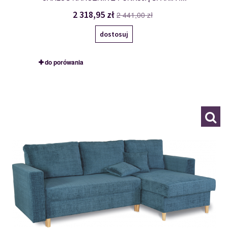
2 318,95 zł
2 441,00 zł
dostosuj
do porówania
COLIN
120127