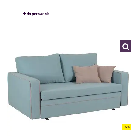
do porówania
BETTI 3R
113214
-5%