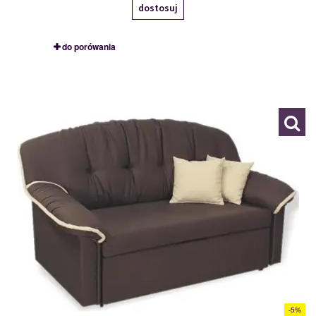
dostosuj
do porówania
BEATA 2R
104491
-5%