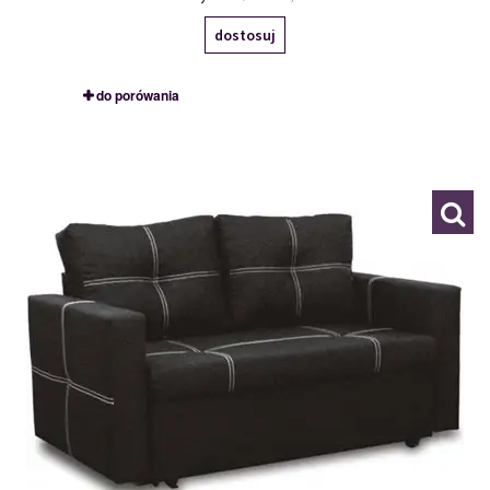
dostosuj
do porówania
AMANDA 2R
104513