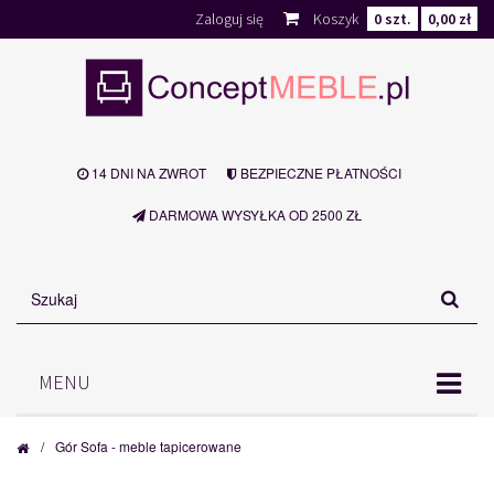
Zaloguj się
Koszyk
0
szt.
0,00 zł
14 DNI NA ZWROT
BEZPIECZNE PŁATNOŚCI
DARMOWA WYSYŁKA OD 2500 ZŁ
MENU
/
Gór Sofa - meble tapicerowane