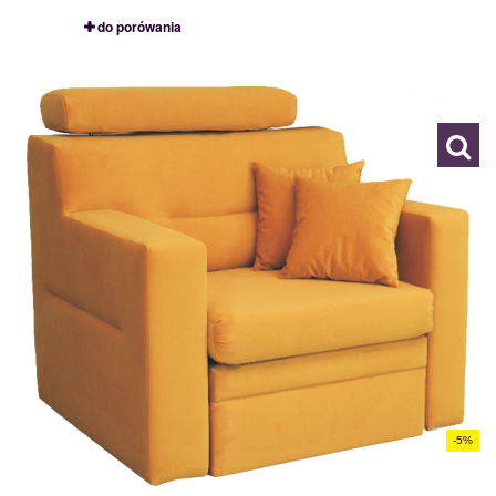
do porówania
DORIS 1NR
117978
-5%