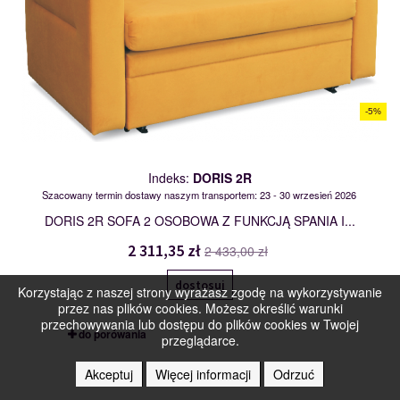
-5%
Indeks:
DORIS 2R
Szacowany termin dostawy naszym transportem: 23 - 30 wrzesień 2026
DORIS 2R SOFA 2 OSOBOWA Z FUNKCJĄ SPANIA I...
2 311,35 zł
2 433,00 zł
dostosuj
Korzystając z naszej strony wyrażasz zgodę na wykorzystywanie
przez nas plików cookies. Możesz określić warunki
przechowywania lub dostępu do plików cookies w Twojej
do porówania
przeglądarce.
DORIS 3R
Akceptuj
Więcej informacji
Odrzuć
117976