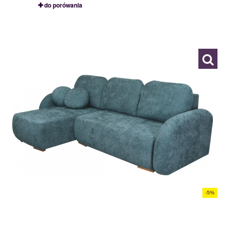
do porówania
ALBERT
120329
-5%