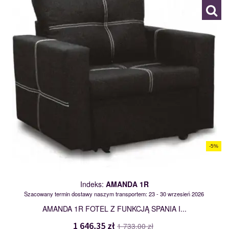
-5%
Indeks:
AMANDA 1R
Szacowany termin dostawy naszym transportem: 23 - 30 wrzesień 2026
AMANDA 1R FOTEL Z FUNKCJĄ SPANIA I...
1 646,35 zł
1 733,00 zł