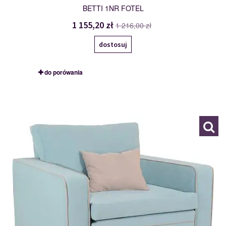
BETTI 1NR FOTEL
1 155,20 zł
1 216,00 zł
dostosuj
do porówania
BETTI 1R
113215