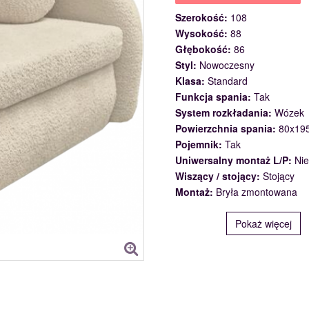
Szerokość:
108
Wysokość:
88
Głębokość:
86
Styl:
Nowoczesny
Klasa:
Standard
Funkcja spania:
Tak
System rozkładania:
Wózek
Powierzchnia spania:
80x19
Pojemnik:
Tak
Uniwersalny montaż L/P:
Nie
Wiszący / stojący:
Stojący
Montaż:
Bryła zmontowana
Pokaż więcej