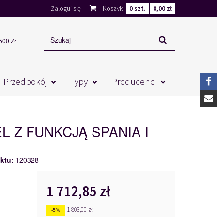
Zaloguj się
Koszyk
0
szt.
0,00 zł
00 ZŁ
Przedpokój
Typy
Producenci
L Z FUNKCJĄ SPANIA I
ktu:
120328
1 712,85 zł
1 803,00 zł
-5%