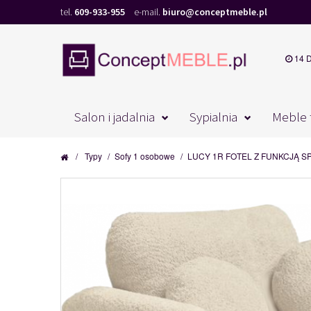
tel.
609-933-955
e-mail.
biuro@conceptmeble.pl
14 
Salon i jadalnia
Sypialnia
Meble 
/
Typy
/
Sofy 1 osobowe
/
LUCY 1R FOTEL Z FUNKCJĄ SP