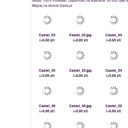
Skład: 100% Poliester. Odporność na ścieranie: 55 000 cykli 
Więcej na stronie Davis.pl
Castel_03
Castel_03.jpg
Castel_04
(
+0,00 zł
)
(
+0,00 zł
)
(
+0,00 zł
)
Castel_20
Castel_20.jpg
Castel_34
(
+0,00 zł
)
(
+0,00 zł
)
(
+0,00 zł
)
Castel_48
Castel_48.jpg
Castel_55
(
+0,00 zł
)
(
+0,00 zł
)
(
+0,00 zł
)