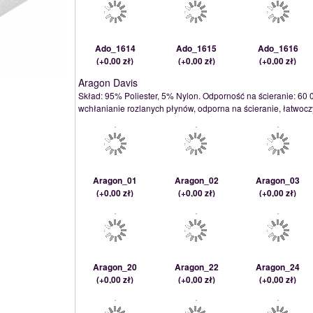
Ado_1614
Ado_1615
Ado_1616
(
+0,00 zł
)
(
+0,00 zł
)
(
+0,00 zł
)
Aragon Davis
Skład: 95% Poliester, 5% Nylon. Odporność na ścieranie: 60 0
wchłanianie rozlanych płynów, odporna na ścieranie, łatwocz
Aragon_01
Aragon_02
Aragon_03
(
+0,00 zł
)
(
+0,00 zł
)
(
+0,00 zł
)
Aragon_20
Aragon_22
Aragon_24
(
+0,00 zł
)
(
+0,00 zł
)
(
+0,00 zł
)