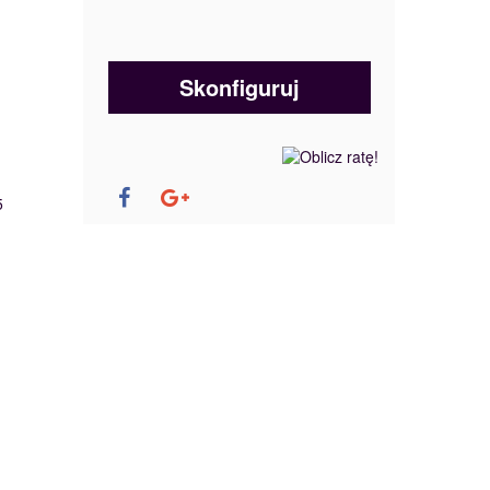
Skonfiguruj
5