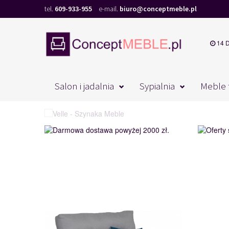
tel.
609-933-955
e-mail.
biuro@conceptmeble.pl
14 
Salon i jadalnia
Sypialnia
Meble 
Meble z linii Porti pozwolą stworzyć elegancką, 
LARA 1R
120911