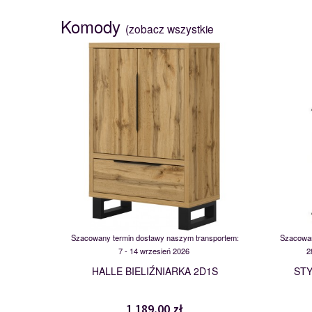
Komody
(zobacz wszystkie
24N0NG38
114980
Szacowany termin dostawy naszym transportem:
Szacowan
7 - 14 wrzesień 2026
2
HALLE BIELIŹNIARKA 2D1S
STY
1 189,00 zł