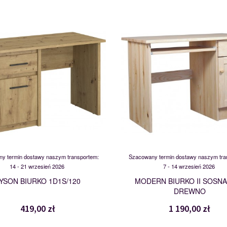
MSBP-109-BIU_1D1S/120-139-01
BIURKO II
117453
113042
y termin dostawy naszym transportem:
Szacowany termin dostawy naszym tra
14 - 21 wrzesień 2026
7 - 14 wrzesień 2026
YSON BIURKO 1D1S/120
MODERN BIURKO II SOSNA
DREWNO
419,00 zł
1 190,00 zł