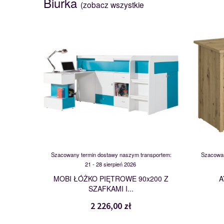
Biurka
(zobacz wszystkie
MO21
110447
Szacowany termin dostawy naszym transportem:
Szacowan
21 - 28 sierpień 2026
MOBI ŁÓŻKO PIĘTROWE 90x200 Z
A
SZAFKAMI I...
2 226,00 zł