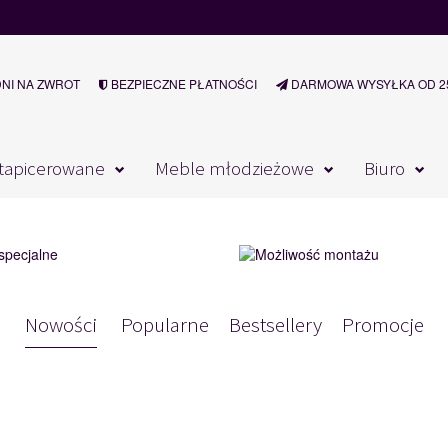
DNI NA ZWROT
BEZPIECZNE PŁATNOŚCI
DARMOWA WYSYŁKA OD 25
tapicerowane
Meble młodzieżowe
Biuro
a zarazem przytulną przestrzeń o finezyjnym charakterze.
Nowości
Popularne
Bestsellery
Promocje