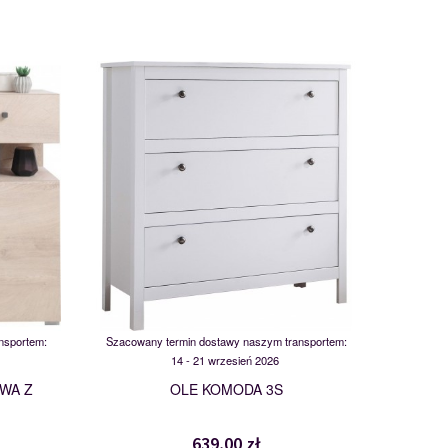
MSBP-095-KOM_3S-011-01
117553
nsportem:
Szacowany termin dostawy naszym transportem:
14 - 21 wrzesień 2026
WA Z
OLE KOMODA 3S
639,00 zł