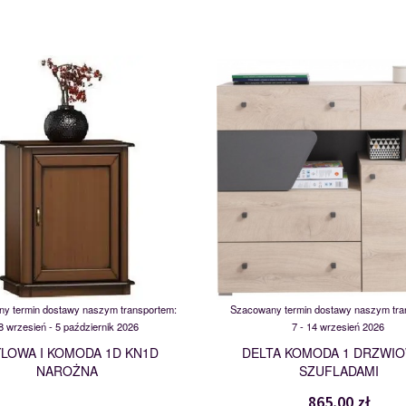
STYL.17 NAROŻNA
DL11
113325
118656
y termin dostawy naszym transportem:
Szacowany termin dostawy naszym tra
8 wrzesień - 5 październik 2026
7 - 14 wrzesień 2026
LOWA I KOMODA 1D KN1D
DELTA KOMODA 1 DRZWIO
NAROŻNA
SZUFLADAMI
865,00 zł