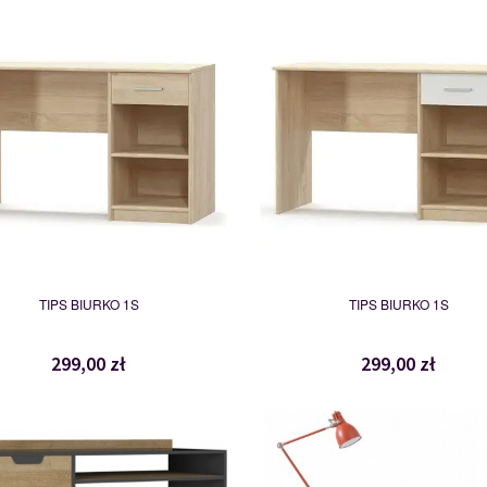
MSBP-039-BIU_1S-012-01
MSBP-039-BIU_1S-061-01
115508
115523
TIPS BIURKO 1S
TIPS BIURKO 1S
299,00 zł
299,00 zł
NA9
BE9
114416
118598