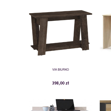
VIA-01
115020
VIA BIURKO
398,00 zł
PL9
116845