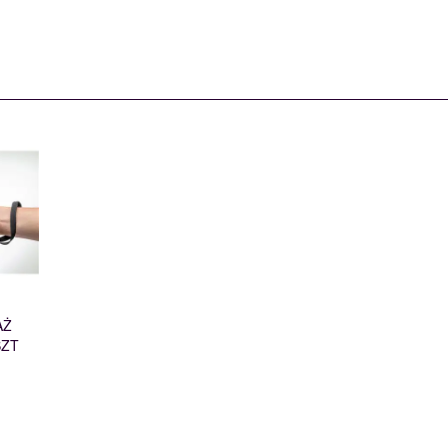
AŻ
SZT