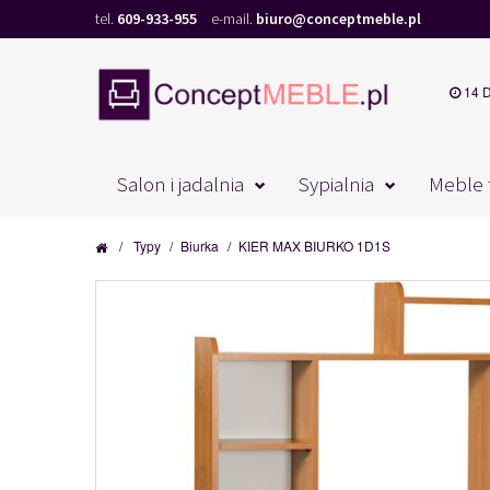
tel.
609-933-955
e-mail.
biuro@conceptmeble.pl
14 
Salon i jadalnia
Sypialnia
Meble 
/
Typy
/
Biurka
/
KIER MAX BIURKO 1D1S