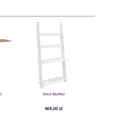
RAC-01
114994
D
RACK BIURKO
464,00 zł