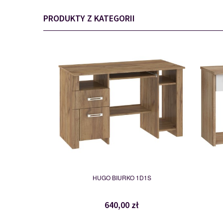
PRODUKTY Z KATEGORII
HUG 01
111236
HUGO BIURKO 1D1S
640,00 zł