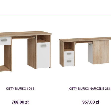
KIT 01
KIT 02
111249
111250
KITTY BIURKO 1D1S
KITTY BIURKO NAROŻNE 2S1
708,00 zł
957,00 zł