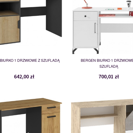
BIURKO 1 DRZWIOWE Z SZUFLADĄ
BERGEN BIURKO 1 DRZWIOWE
SZUFLADĄ
642,00 zł
700,01 zł
MSBP-130-BIU_1D1S/120-155-
PAX-01
119160
118812