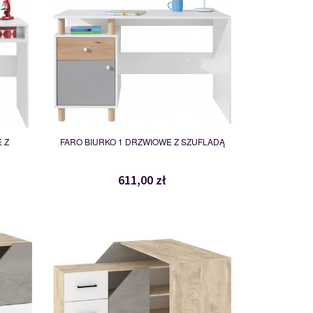
 Z
FARO BIURKO 1 DRZWIOWE Z SZUFLADĄ
611,00 zł
PAX-02
119161