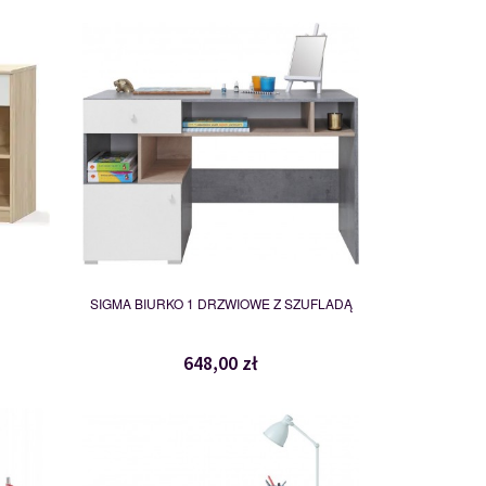
SI10
116824
SIGMA BIURKO 1 DRZWIOWE Z SZUFLADĄ
648,00 zł
FR9
118609