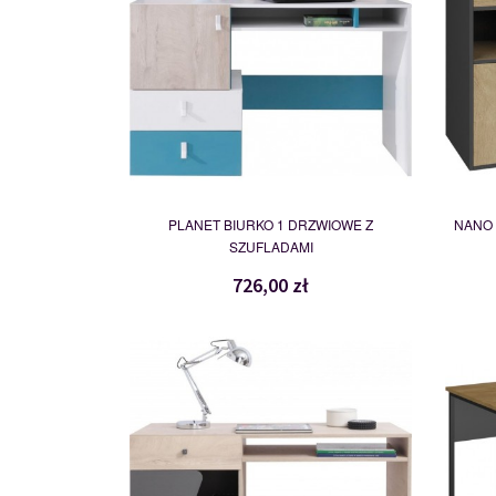
PLANET BIURKO 1 DRZWIOWE Z
NANO 
SZUFLADAMI
726,00 zł
DL9
118622
01