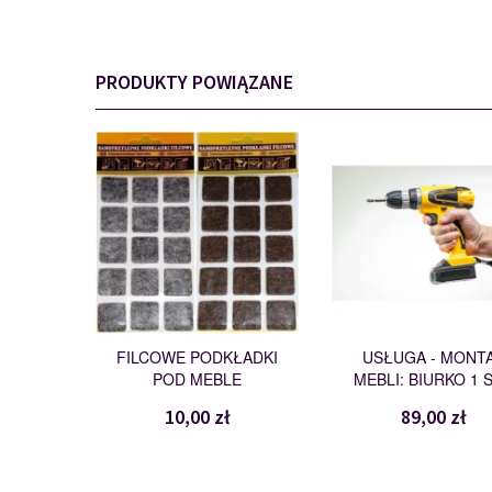
PRODUKTY POWIĄZANE
PODKŁADKI
MONTAŻ
110562
109461
FILCOWE PODKŁADKI
USŁUGA - MONT
POD MEBLE
MEBLI: BIURKO 1 
10,00 zł
89,00 zł