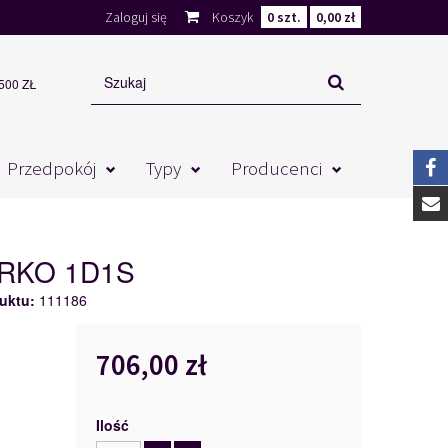
Zaloguj się
Koszyk
0
szt.
0,00 zł
00 ZŁ
Przedpokój
Typy
Producenci
URKO 1D1S
uktu:
111186
706,00 zł
Ilość