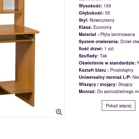
Wysokość:
159
Głębokość:
55
Styl:
Nowoczesny
Klasa:
Economy
Materiał :
Płyta laminowana
System otwierania:
Drzwi ot
Ilość drzwi:
1 szt.
Szuflady:
Tak
Oświetlenie w standardzie:
Kształt blatu :
Prostokątny
Uniwersalny montaż L/P:
Nie
Wiszący / stojący:
Stojący
Montaż:
Do samodzielnego m
Pokaż więcej