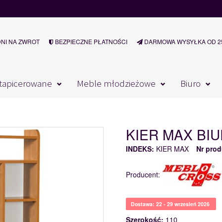
DNI NA ZWROT
BEZPIECZNE PŁATNOŚCI
DARMOWA WYSYŁKA OD 25
tapicerowane
Meble młodzieżowe
Biuro
KIER MAX BI
INDEKS:
KIER MAX
Nr prod
Producent:
Dostawa: 22 - 29 wrzesień 2026
Szerokość:
110