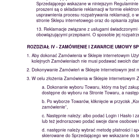
Sprzedającego wskazane w niniejszym Regulaminie n
proszeni są o składanie reklamacji w formie elektro
usprawnienia procesu rozpatrywania reklamacji, o 
stronie Sklepu internetowego oraz do opisania zgła
13. Reklamacje związane z usługami świadczonymi d
obowiązującymi przepisami. O sposobie jej rozpatr
ROZDZIAŁ IV - ZAMÓWIENIE I ZAWARCIE UMOWY S
Aby dokonać Zamówienia w Sklepie internetowym Uży
kolejnych Zamówieniach nie musi podawać swoich da
Dokonywanie Zamówień w Sklepie internetowym jest mo
W celu złożenia Zamówienia w Sklepie internetowym Z
a. Dokonanie wyboru Towaru, który ma być zakupi
dostępne do wyboru na Stronie Towaru, a następni
b. Po wyborze Towarów, kliknięcie w przycisk „Kosz
zamówienie”,
c. Następnie należy: albo podać Login i Hasło
lub też jednorazowo podać swoje dane osobowe i d
d. następnie należy wybrać metodę płatności i s
skierowane do Sprzedającego we wskazane do te