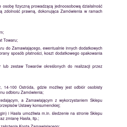
że osobę fizyczną prowadzącą jednoosobową działalność
nają zdolność prawną, dokonująca Zamówienia w ramach
ym;
at Towaru;
waru do Zamawiającego, ewentualnie innych dodatkowych
ybrany sposób płatności, koszt dodatkowego opakowania
lub zestaw Towarów określonych do realizacji przez
 14-100 Ostróda, gdzie możliwy jest odbiór osobisty
inu odbioru Zamówienia;
edającym, a Zamawiającym z wykorzystaniem Sklepu
przepisów Ustawy konsumenckiej;
n) i Hasła umożliwia m.in. śledzenie na stronie Sklepu
z zmianę Hasła, itp.;
o założenia Konta Zamawiającego;