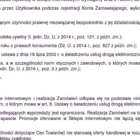
ch przez Użytkownika podczas rejestracji Konta Zamawiającego, wy
ącym czynności prawnej niezwiązanej bezpośrednio z jej działalności
deks cywilny (t. jedn. Dz. U. z 2014 r., poz. 121. z późn. zm.);
roku o prawach konsumenta (Dz. U. z 2014 r., poz. 827 z późn. zm.);
 ustawa z dnia 18 lipca 2002 r. o świadczeniu usług drogą elektroniczną 
a, a w szczególności norm etycznych i zawodowych, o których mowa 
dn. Dz. U. z 2016 r., poz. 3 z późn. zm.);
.
e internetowym i realizacja Zamówień odbywa się na podstawie nin
m, o którym mowa w art. 8. Ustawy o świadczeniu usług drogą elektron
dlegających wyprzedaży jest ograniczona. Realizacja Zamówień na tak
apasów. Promocje oferowane w Sklepie internetowym nie łączą si
lności dotyczące Cen Towarów) nie stanowią oferty handlowej w rozu
deksu cywilnego.