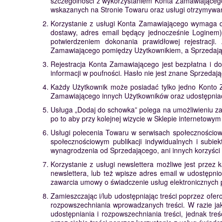
szczególności z wykorzystaniem Konta Zamawiającego
wskazanych na Stronie Towaru oraz usługi otrzymywan
Korzystanie z usługi Konta Zamawiającego wymaga dok
dostawy, adres email będący jednocześnie Loginem)
potwierdzeniem dokonania prawidłowej rejestracj
Zamawiającego pomiędzy Użytkownikiem, a Sprzedają
Rejestracja Konta Zamawiającego jest bezpłatna i do
informacji w poufności. Hasło nie jest znane Sprzedaj
Każdy Użytkownik może posiadać tylko jedno Konto 
Zamawiającego innych Użytkowników oraz udostępniać
Usługa „Dodaj do schowka” polega na umożliwieniu 
po to aby przy kolejnej wizycie w Sklepie internetow
Usługi polecenia Towaru w serwisach społecznościo
społecznościowym publikacji indywidualnych i subi
wynagrodzenia od Sprzedającego, ani innych korzyści z
Korzystanie z usługi newslettera możliwe jest przez
newslettera, lub też wpisze adres email w udostępnio
zawarcia umowy o świadczenie usług elektronicznych
Zamieszczając i/lub udostępniając treści poprzez of
rozpowszechniania wprowadzanych treści. W razie ja
udostępniania i rozpowszechniania treści, jednak t