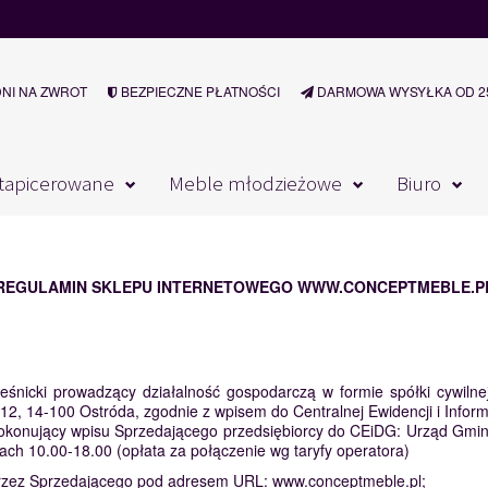
DNI NA ZWROT
BEZPIECZNE PŁATNOŚCI
DARMOWA WYSYŁKA OD 25
tapicerowane
Meble młodzieżowe
Biuro
REGULAMIN SKLEPU INTERNETOWEGO
WWW.CONCEPTMEBLE.P
śnicki prowadzący działalność gospodarczą w formie spółki cywil
 12, 14-100 Ostróda, zgodnie z wpisem do Centralnej Ewidencji i Info
n dokonujący wpisu Sprzedającego przedsiębiorcy do CEiDG: Urząd Gm
ch 10.00-18.00 (opłata za połączenie wg taryfy operatora)
przez Sprzedającego pod adresem URL:
www.conceptmeble.pl
;