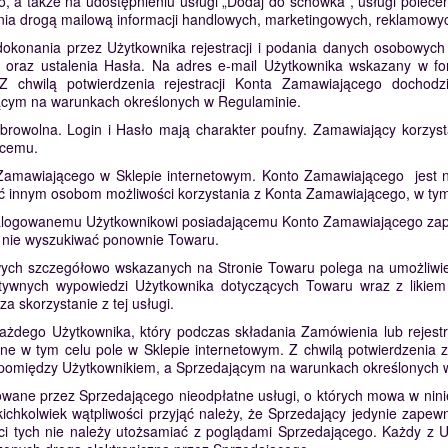
, a także na udostępnieniu usługi „Dodaj do schowka”, usługi polec
ia drogą mailową informacji handlowych, marketingowych, reklamowyc
onania przez Użytkownika rejestracji i podania danych osobowych (i
 oraz ustalenia Hasła. Na adres e-mail Użytkownika wskazany w fo
i. Z chwilą potwierdzenia rejestracji Konta Zamawiającego doch
cym na warunkach określonych w Regulaminie.
browolna. Login i Hasło mają charakter poufny. Zamawiający korzyst
ącemu.
Zamawiającego w Sklepie internetowym. Konto Zamawiającego jest ni
 innym osobom możliwości korzystania z Konta Zamawiającego, w tym 
zalogowanemu Użytkownikowi posiadającemu Konto Zamawiającego zapa
ym nie wyszukiwać ponownie Towaru.
wych szczegółowo wskazanych na Stronie Towaru polega na umożliwi
ektywnych wypowiedzi Użytkownika dotyczących Towaru wraz z likie
a skorzystanie z tej usługi.
 każdego Użytkownika, który podczas składania Zamówienia lub rejes
ne w tym celu pole w Sklepie internetowym. Z chwilą potwierdzenia z
 pomiędzy Użytkownikiem, a Sprzedającym na warunkach określonych 
erowane przez Sprzedającego nieodpłatne usługi, o których mowa w ni
kichkolwiek wątpliwości przyjąć należy, że Sprzedający jedynie zap
reści tych nie należy utożsamiać z poglądami Sprzedającego. Każdy 