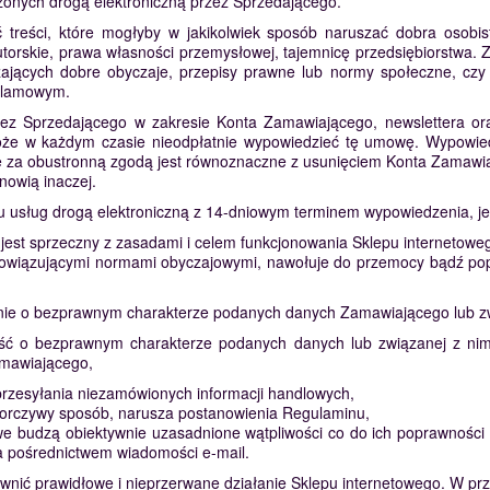
czonych drogą elektroniczną przez Sprzedającego.
treści, które mogłyby w jakikolwiek sposób naruszać dobra osobis
utorskie, prawa własności przemysłowej, tajemnicę przedsiębiorstwa.
szających dobre obyczaje, przepisy prawne lub normy społeczne, czy
eklamowym.
ez Sprzedającego w zakresie Konta Zamawiającego, newslettera ora
oże w każdym czasie nieodpłatnie wypowiedzieć tę umowę. Wypowie
anie za obustronną zgodą jest równoznaczne z usunięciem Konta Zamaw
nowią inaczej.
usług drogą elektroniczną z 14-dniowym terminem wypowiedzenia, jeś
ug jest sprzeczny z zasadami i celem funkcjonowania Sklepu internetowe
obowiązującymi normami obyczajowymi, nawołuje do przemocy bądź pope
ie o bezprawnym charakterze podanych danych Zamawiającego lub zwią
ć o bezprawnym charakterze podanych danych lub związanej z nimi
amawiającego,
przesyłania niezamówionych informacji handlowych,
uporczywy sposób, narusza postanowienia Regulaminu,
budzą obiektywnie uzasadnione wątpliwości co do ich poprawności lu
za pośrednictwem wiadomości e-mail.
wnić prawidłowe i nieprzerwane działanie Sklepu internetowego. W prz