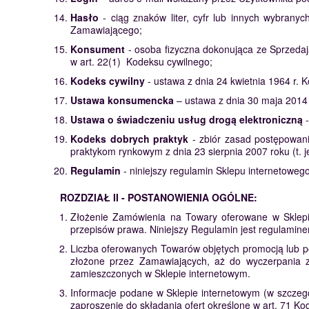
Hasło
- ciąg znaków liter, cyfr lub innych wybrany
Zamawiającego;
Konsument
- osoba fizyczna dokonująca ze Sprzedaj
w art. 22(1) Kodeksu cywilnego;
Kodeks cywilny
- ustawa z dnia 24 kwietnia 1964 r. Ko
Ustawa konsumencka
– ustawa z dnia 30 maja 2014 
Ustawa o świadczeniu usług drogą elektroniczną
-
Kodeks dobrych praktyk
- zbiór zasad postępowani
praktykom rynkowym z dnia 23 sierpnia 2007 roku (t. je
Regulamin
- niniejszy regulamin Sklepu internetowego
ROZDZIAŁ II - POSTANOWIENIA OGÓLNE:
Złożenie Zamówienia na Towary oferowane w Sklepi
przepisów prawa. Niniejszy Regulamin jest regulamine
Liczba oferowanych Towarów objętych promocją lub po
złożone przez Zamawiających, aż do wyczerpania z
zamieszczonych w Sklepie internetowym.
Informacje podane w Sklepie internetowym (w szczegó
zaproszenie do składania ofert określone w art. 71 Ko