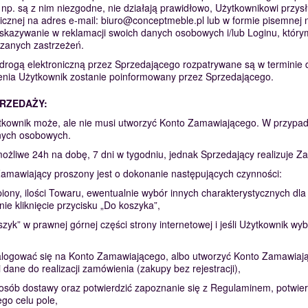
p. są z nim niezgodne, nie działają prawidłowo, Użytkownikowi przysł
nicznej na adres e-mail:
biuro@conceptmeble.pl
lub w formie pisemnej 
wskazywanie w reklamacji swoich danych osobowych i/lub Loginu, któr
szanych zastrzeżeń.
rogą elektroniczną przez Sprzedającego rozpatrywane są w terminie do
zenia Użytkownik zostanie poinformowany przez Sprzedającego.
PRZEDAŻY:
tkownik może, ale nie musi utworzyć Konto Zamawiającego. W przypa
nych osobowych.
żliwe 24h na dobę, 7 dni w tygodniu, jednak Sprzedający realizuje Za
amawiający proszony jest o dokonanie następujących czynności:
ony, ilości Towaru, ewentualnie wybór innych charakterystycznych dla 
e kliknięcie przycisku „Do koszyka”,
yk” w prawnej górnej części strony internetowej i jeśli Użytkownik wybr
 i zalogować się na Konto Zamawiającego, albo utworzyć Konto Zamaw
ane do realizacji zamówienia (zakupy bez rejestracji),
posób dostawy oraz potwierdzić zapoznanie się z Regulaminem, potwier
go celu pole,