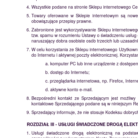
Wszystkie podane na stronie Sklepu internetowego Cen
Towary oferowane w Sklepie internetowym są nowe, 
obowiązujące przepisy prawne.
Zabronione jest wykorzystywanie Sklepu internetoweg
tzw. spamu w rozumieniu Ustawy o świadczeniu usług 
naruszający dobra osobiste osób trzecich lub uzasadn
W celu korzystania ze Sklepu internetowego Użytkow
do Internetu i aktywnej poczty elektronicznej. Korzy
a. komputer PC lub inne urządzenie z dostępem
b. dostęp do Internetu;
c. przeglądarka internetowa, np. Firefox, Inter
d. aktywne konto e-mail.
Bezpośredni kontakt ze Sprzedającym jest możliwy 
kontaktowe Sprzedającego podane są w niniejszym Reg
Sprzedający informuje, że nie stosuje Kodeksu dobrych
ROZDZIAŁ III - USŁUGI ŚWIADCZONE DROGĄ ELEK
Usługi świadczone drogą elektroniczną na podsta