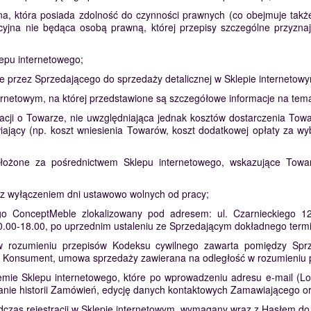
zna, która posiada zdolność do czynności prawnych (co obejmuje tak
cyjna nie będąca osobą prawną, której przepisy szczególne przyz
epu internetowego;
 przez Sprzedającego do sprzedaży detalicznej w Sklepie internetow
ernetowym, na której przedstawione są szczegółowe informacje na tem
acji o Towarze, nie uwzględniająca jednak kosztów dostarczenia To
iający (np. koszt wniesienia Towarów, koszt dodatkowej opłaty za w
ożone za pośrednictwem Sklepu internetowego, wskazujące Towar 
, z wyłączeniem dni ustawowo wolnych od pracy;
o ConceptMeble zlokalizowany pod adresem: ul. Czarnieckiego 12,
0.00-18.00, po uprzednim ustaleniu ze Sprzedającym dokładnego term
rozumieniu przepisów Kodeksu cywilnego zawarta pomiędzy Sprz
t Konsument, umowa sprzedaży zawierana na odległość w rozumieniu 
mie Sklepu internetowego, które po wprowadzeniu adresu e-mail (Logi
anie historii Zamówień, edycję danych kontaktowych Zamawiającego ora
dczas rejestracji w Sklepie internetowym, wymagany wraz z Hasłem d