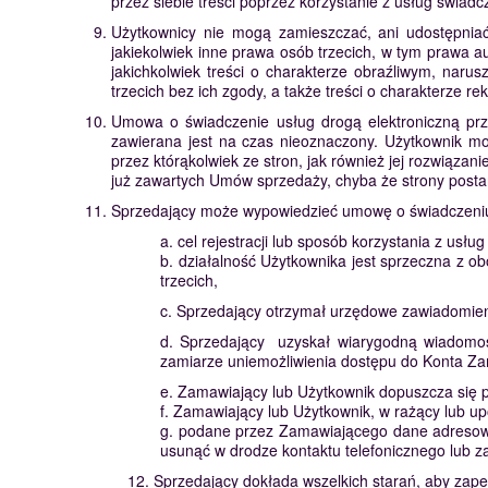
przez siebie treści poprzez korzystanie z usług świad
Użytkownicy nie mogą zamieszczać, ani udostępniać 
jakiekolwiek inne prawa osób trzecich, w tym prawa a
jakichkolwiek treści o charakterze obraźliwym, naru
trzecich bez ich zgody, a także treści o charakterze r
Umowa o świadczenie usług drogą elektroniczną prz
zawierana jest na czas nieoznaczony. Użytkownik m
przez którąkolwiek ze stron, jak również jej rozwiąz
już zawartych Umów sprzedaży, chyba że strony posta
Sprzedający może wypowiedzieć umowę o świadczeniu 
a. cel rejestracji lub sposób korzystania z usł
b. działalność Użytkownika jest sprzeczna z 
trzecich,
c. Sprzedający otrzymał urzędowe zawiadomien
d. Sprzedający uzyskał wiarygodną wiadomoś
zamiarze uniemożliwienia dostępu do Konta Z
e. Zamawiający lub Użytkownik dopuszcza się 
f. Zamawiający lub Użytkownik, w rażący lub 
g. podane przez Zamawiającego dane adresowe 
usunąć w drodze kontaktu telefonicznego lub 
12. Sprzedający dokłada wszelkich starań, aby zape