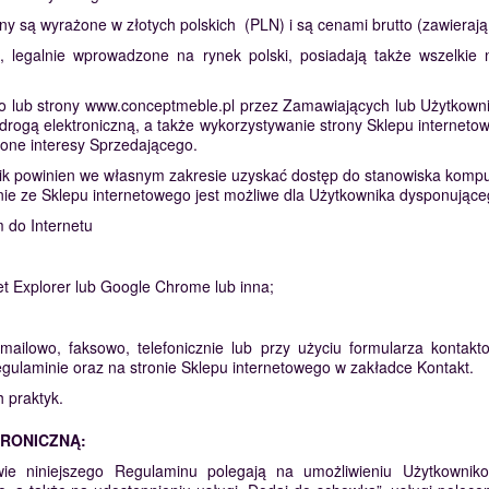
y są wyrażone w złotych polskich (PLN) i są cenami brutto (zawierają
legalnie wprowadzone na rynek polski, posiadają także wszelkie 
o lub strony www.conceptmeble.pl przez Zamawiających lub Użytkowni
drogą elektroniczną, a także wykorzystywanie strony Sklepu internet
ione interesy Sprzedającego.
nik powinien we własnym zakresie uzyskać dostęp do stanowiska kom
stanie ze Sklepu internetowego jest możliwe dla Użytkownika dysponuj
 do Internetu
net Explorer lub Google Chrome lub inna;
mailowo, faksowo, telefonicznie lub przy użyciu formularza konta
ulaminie oraz na stronie Sklepu internetowego w zakładce Kontakt.
 praktyk.
TRONICZNĄ:
wie niniejszego Regulaminu polegają na umożliwieniu Użytkown