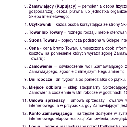
Zamawiający (Kupujący)
– pełnoletnia osoba fizyc
gospodarczą), osoba prawna lub jednostka organiza
Sklepu internetowego;
Użytkownik
– każda osoba korzystająca ze strony Skl
Towar lub Towary
– rożnego rodzaju meble oferowane
Strona Towaru
– pojedyncza podstrona w Sklepie int
Cena
- cena brutto Towaru umieszczona obok inform
kosztów na poniesienie których wyraził zgodę Zamaw
Towaru);
Zamówienie
– oświadczenie woli Zamawiającego zł
Zamawiającego, zgodnie z niniejszym Regulaminem;
Dni robocze
- dni tygodnia od poniedziałku do piątku
Miejsce odbioru
– sklep stacjonarny Sprzedająceg
Zamówienia codziennie w Dni robocze w godzinach: 1
Umowa sprzedaży
- umowa sprzedaży Towarów w 
internetowego, a w przypadku, gdy Zamawiającym jes
Konto Zamawiającego
- narzędzie dostępne w syste
internetowego etapów realizacji Zamówienia, przegląd
Login
– adres e-mail wskazany przez Użytkownika po