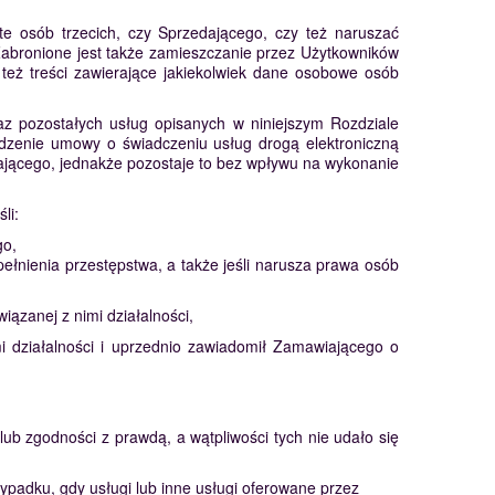
te osób trzecich, czy Sprzedającego, czy też naruszać
 Zabronione jest także zamieszczanie przez Użytkowników
 też treści zawierające jakiekolwiek dane osobowe osób
z pozostałych usług opisanych w niniejszym Rozdziale
dzenie umowy o świadczeniu usług drogą elektroniczną
iającego, jednakże pozostaje to bez wpływu na wykonanie
li:
go,
łnienia przestępstwa, a także jeśli narusza prawa osób
zanej z nimi działalności,
 działalności i uprzednio zawiadomił Zamawiającego o
b zgodności z prawdą, a wątpliwości tych nie udało się
ypadku, gdy usługi lub inne usługi oferowane przez