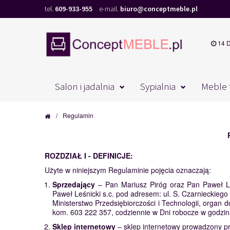
tel.
609-933-955
e-mail.
biuro@conceptmeble.pl
14 
Salon i jadalnia
Sypialnia
Meble 
/
Regulamin
ROZDZIAŁ I - DEFINICJE:
Użyte w niniejszym Regulaminie pojęcia oznaczają:
Sprzedający
– Pan Mariusz Piróg oraz Pan Paweł Le
Paweł Leśnicki s.c. pod adresem: ul. S. Czarnieckiego
Ministerstwo Przedsiębiorczości i Technologii, orga
kom. 603 222 357, codziennie w Dni robocze w godzina
Sklep internetowy
– sklep internetowy prowadzony 