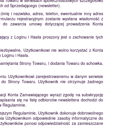
enia Towaru w serwisach społecznościowych szczegółowo
h od Sprzedającego (newsletter).
mię i nazwisko, adres, telefon, ewentualnie inny adres
rmularzu rejestracyjnym zostanie wysłana wiadomość z
odzi do zawarcia umowy dotyczącej prowadzenia Konta
ający z Loginu i Hasła proszony jest o zachowanie tych
ezbywalne, Użytkownikowi nie wolno korzystać z Konta
Loginu i Hasła.
miętania Strony Towaru, i dodania Towaru do schowka,
eniu Użytkownikowi zarejestrowanemu w danym serwisie
m do Strony Towaru. Użytkownik nie otrzymuje żadnego
tracji Konta Zamawiającego wyrazi zgodę na subskrypcję
apisania się na listę odbiorców newslettera dochodzi do
w Regulaminie.
niejszym Regulaminie, Użytkownik dokonuje dobrowolnego
ewnia Użytkownikom odpowiednie zasoby informatyczne do
z Użytkowników ponosi odpowiedzialność za zamieszczane