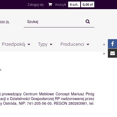
Zaloguj się
Koszyk
0
szt.
0,00 zł
00 ZŁ
Przedpokój
Typy
Producenci
L
nej prowadzący Centrum Meblowe Concept Mariusz Piróg
rmacji o Działalności Gospodarczej RP nadzorowanej przez
iny Ostróda, NIP: 741-205-56-00, REGON 280263981, tel.