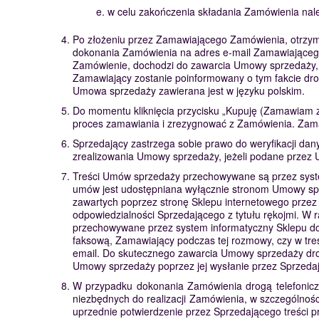
e. w celu zakończenia składania Zamówienia nale
Po złożeniu przez Zamawiającego Zamówienia, otrzym
dokonania Zamówienia na adres e-mail Zamawiającego n
Zamówienie, dochodzi do zawarcia Umowy sprzedaży, a 
Zamawiający zostanie poinformowany o tym fakcie dr
Umowa sprzedaży zawierana jest w języku polskim.
Do momentu kliknięcia przycisku „Kupuję (Zamawiam z
proces zamawiania i zrezygnować z Zamówienia. Zama
Sprzedający zastrzega sobie prawo do weryfikacji da
zrealizowania Umowy sprzedaży, jeżeli podane przez 
Treści Umów sprzedaży przechowywane są przez syste
umów jest udostępniana wyłącznie stronom Umowy sp
zawartych poprzez stronę Sklepu internetowego przez
odpowiedzialności Sprzedającego z tytułu rękojmi. W
przechowywane przez system informatyczny Sklepu do 
faksową, Zamawiający podczas tej rozmowy, czy w tre
email. Do skutecznego zawarcia Umowy sprzedaży dro
Umowy sprzedaży poprzez jej wysłanie przez Sprzeda
W przypadku dokonania Zamówienia drogą telefoniczn
niezbędnych do realizacji Zamówienia, w szczególno
uprzednie potwierdzenie przez Sprzedającego treści