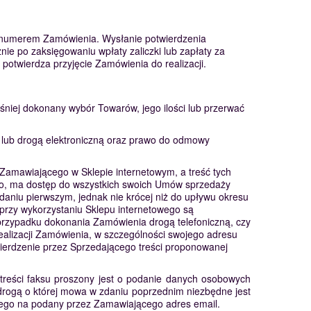
z numerem Zamówienia. Wysłanie potwierdzenia
e po zaksięgowaniu wpłaty zaliczki lub zapłaty za
otwierdza przyjęcie Zamówienia do realizacji.
niej dokonany wybór Towarów, jego ilości lub przerwać
 lub drogą elektroniczną oraz prawo do odmowy
Zamawiającego w Sklepie internetowym, a treść tych
o, ma dostęp do wszystkich swoich Umów sprzedaży
aniu pierwszym, jednak nie krócej niż do upływu okresu
przy wykorzystaniu Sklepu internetowego są
przypadku dokonania Zamówienia drogą telefoniczną, czy
ealizacji Zamówienia, w szczególności swojego adresu
ierdzenie przez Sprzedającego treści proponowanej
treści faksu proszony jest o podanie danych osobowych
drogą o której mowa w zdaniu poprzednim niezbędne jest
cego na podany przez Zamawiającego adres email.