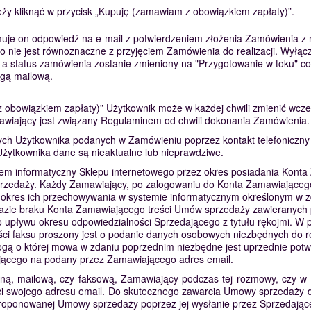
ży kliknąć w przycisk „Kupuję (zamawiam z obowiązkiem zapłaty)”.
uje on odpowiedź na e-mail z potwierdzeniem złożenia Zamówienia 
ie jest równoznaczne z przyjęciem Zamówienia do realizacji. Wyłączni
status zamówienia zostanie zmieniony na "Przygotowanie w toku" co p
ogą mailową.
 obowiązkiem zapłaty)” Użytkownik może w każdej chwili zmienić wcześ
wiający jest związany Regulaminem od chwili dokonania Zamówienia.
nych Użytkownika podanych w Zamówieniu poprzez kontakt telefoniczny
Użytkownika dane są nieaktualne lub nieprawdziwe.
m informatyczny Sklepu internetowego przez okres posiadania Konta 
rzedaży. Każdy Zamawiający, po zalogowaniu do Konta Zamawiająceg
 okres ich przechowywania w systemie informatycznym określonym w zd
 razie braku Konta Zamawiającego treści Umów sprzedaży zawieranych 
upływu okresu odpowiedzialności Sprzedającego z tytułu rękojmi. W 
ści faksu proszony jest o podanie danych osobowych niezbędnych do r
gą o której mowa w zdaniu poprzednim niezbędne jest uprzednie potw
jącego na podany przez Zamawiającego adres email.
ą, mailową, czy faksową, Zamawiający podczas tej rozmowy, czy w 
ści swojego adresu email. Do skutecznego zawarcia Umowy sprzedaży 
 proponowanej Umowy sprzedaży poprzez jej wysłanie przez Sprzedają