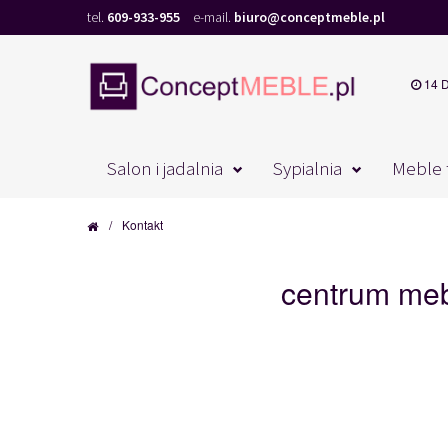
tel.
609-933-955
e-mail.
biuro@conceptmeble.pl
14 
Salon i jadalnia
Sypialnia
Meble 
/
Kontakt
centrum me