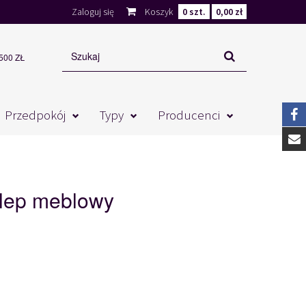
Zaloguj się
Koszyk
0
szt.
0,00 zł
00 ZŁ
Przedpokój
Typy
Producenci
lep meblowy