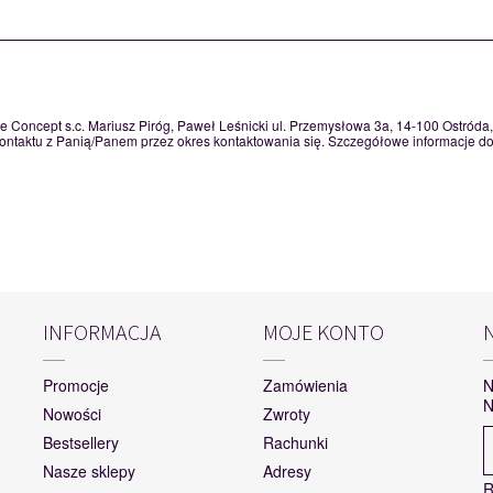
e Concept s.c. Mariusz Piróg, Paweł Leśnicki ul. Przemysłowa 3a, 14-100 Ostród
taktu z Panią/Panem przez okres kontaktowania się. Szczegółowe informacje dot
INFORMACJA
MOJE KONTO
Promocje
Zamówienia
N
N
Nowości
Zwroty
Bestsellery
Rachunki
Nasze sklepy
Adresy
R