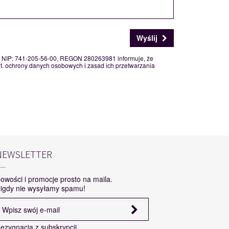
Wyślij
a, NIP: 741-205-56-00, REGON 280263981 informuje, że
. ochrony danych osobowych i zasad ich przetwarzania
NEWSLETTER
owości i promocje prosto na maila.
igdy nie wysyłamy spamu!
ezygnacja z subskrypcji