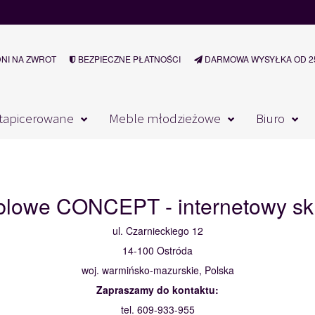
DNI NA ZWROT
BEZPIECZNE PŁATNOŚCI
DARMOWA WYSYŁKA OD 25
tapicerowane
Meble młodzieżowe
Biuro
blowe CONCEPT - internetowy sk
ul. Czarnieckiego 12
14-100 Ostróda
woj. warmińsko-mazurskie, Polska
Zapraszamy do kontaktu:
tel. 609-933-955