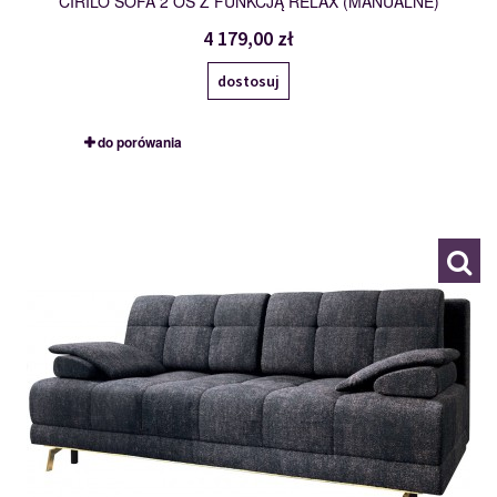
CIRILO SOFA 2 OS Z FUNKCJĄ RELAX (MANUALNE)
4 179,00 zł
dostosuj
do porówania
3FBA
115960