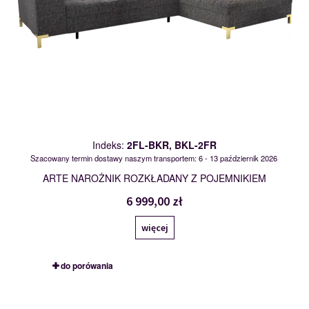
Indeks:
2FL-BKR, BKL-2FR
Szacowany termin dostawy naszym transportem: 6 - 13 październik 2026
ARTE NAROŻNIK ROZKŁADANY Z POJEMNIKIEM
6 999,00 zł
więcej
do porówania
OTL-2F-BKR, BKL-2F-OTR
119673