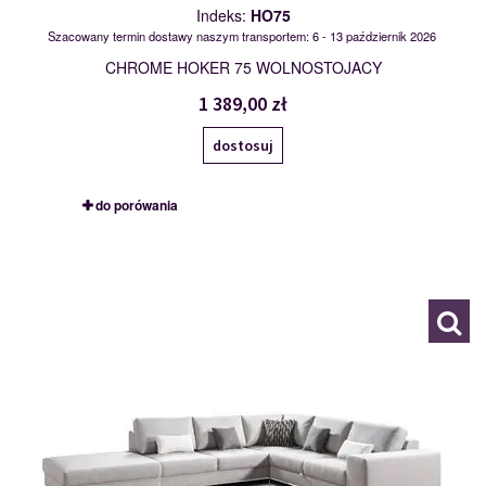
Indeks:
HO75
Szacowany termin dostawy naszym transportem: 6 - 13 październik 2026
CHROME HOKER 75 WOLNOSTOJACY
1 389,00 zł
dostosuj
do porówania
HO75+2BK+E+2F+PK
113190