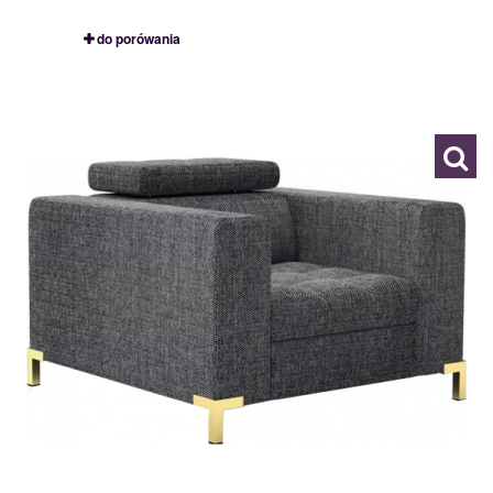
do porówania
1S
120087