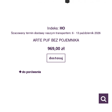
Indeks:
HO
Szacowany termin dostawy naszym transportem: 6 - 13 październik 2026
ARTE PUF BEZ POJEMNIKA
969,00 zł
dostosuj
do porówania
PK-2BK-E-2F-OBKR
114794