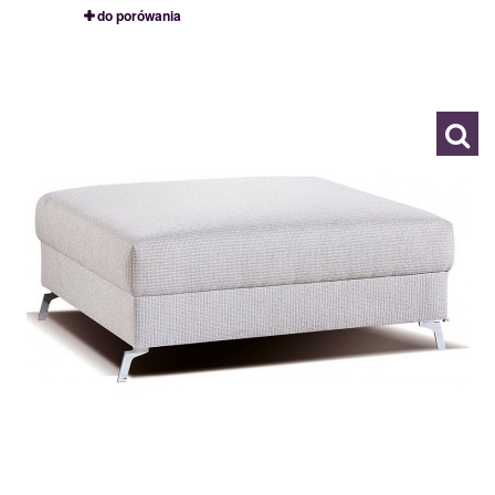
do porówania
HO75
113194