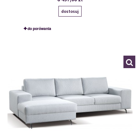
dostosuj
do porówania
OBKWL+2F+PKW
113191