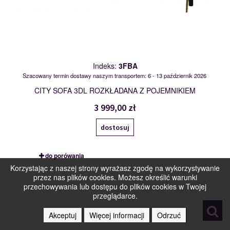
Indeks:
3FBA
Szacowany termin dostawy naszym transportem: 6 - 13 październik 2026
CITY SOFA 3DL ROZKŁADANA Z POJEMNIKIEM
3 999,00 zł
dostosuj
do porówania
Korzystając z naszej strony wyrażasz zgodę na wykorzystywanie
1HOBKL-E-2F-PKR
przez nas plików cookies. Możesz określić warunki
120370
przechowywania lub dostępu do plików cookies w Twojej
przeglądarce.
Akceptuj
Więcej informacji
Odrzuć