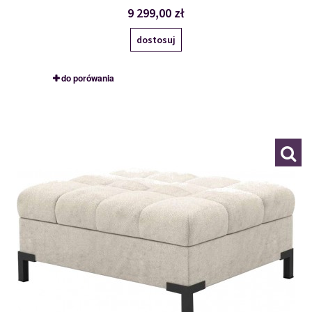
9 299,00 zł
dostosuj
do porówania
HO
119674