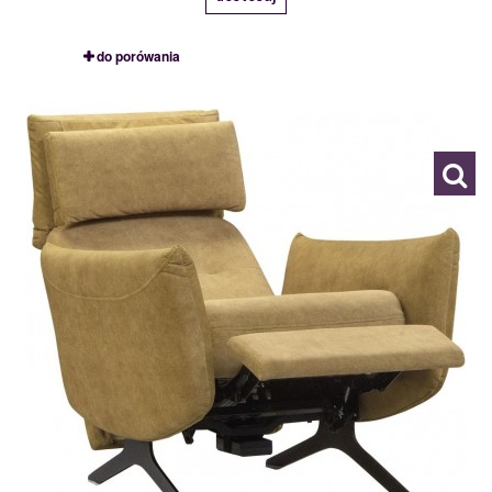
do porówania
1SeF (zasilanie sieciowe)
119678