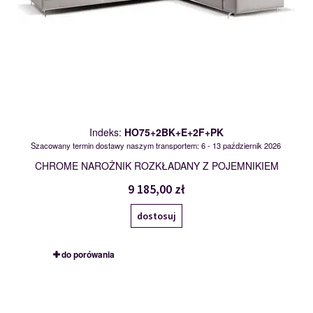
Indeks:
HO75+2BK+E+2F+PK
Szacowany termin dostawy naszym transportem: 6 - 13 październik 2026
CHROME NAROŻNIK ROZKŁADANY Z POJEMNIKIEM
9 185,00 zł
dostosuj
do porówania
OBKL+2F+PK
116911