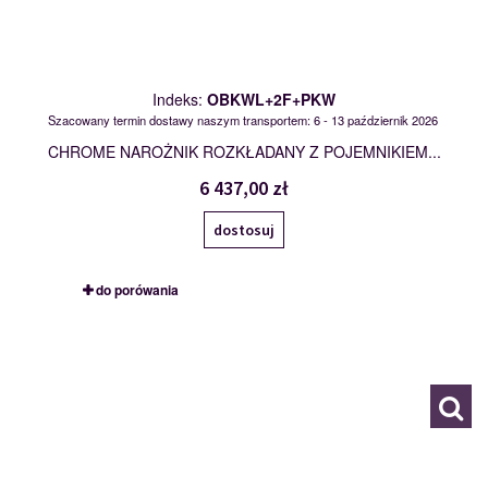
Indeks:
OBKWL+2F+PKW
Szacowany termin dostawy naszym transportem: 6 - 13 październik 2026
CHROME NAROŻNIK ROZKŁADANY Z POJEMNIKIEM...
6 437,00 zł
dostosuj
do porówania
OBKL+2F+E+2BK+PK
113192