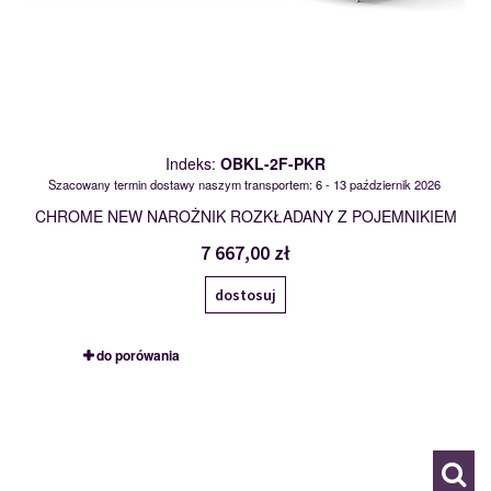
Indeks:
OBKL-2F-PKR
Szacowany termin dostawy naszym transportem: 6 - 13 październik 2026
CHROME NEW NAROŻNIK ROZKŁADANY Z POJEMNIKIEM
7 667,00 zł
dostosuj
do porówania
HO75L-2BK-E-2F-OBKR
119676