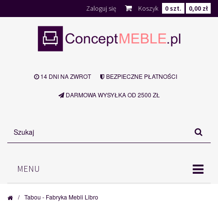
Zaloguj się
Koszyk
0
szt.
0,00 zł
14 DNI NA ZWROT
BEZPIECZNE PŁATNOŚCI
DARMOWA WYSYŁKA OD 2500 ZŁ
MENU
/
Tabou - Fabryka Mebli Libro