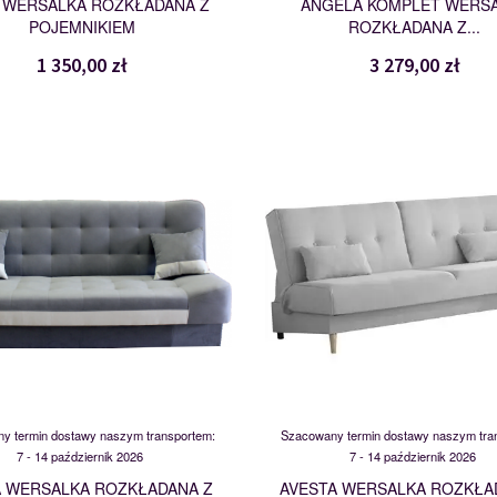
 WERSALKA ROZKŁADANA Z
ANGELA KOMPLET WERS
POJEMNIKIEM
ROZKŁADANA Z...
1 350,00 zł
3 279,00 zł
ATENA
AVESTA
119637
115794
y termin dostawy naszym transportem:
Szacowany termin dostawy naszym tra
7 - 14 październik 2026
7 - 14 październik 2026
 WERSALKA ROZKŁADANA Z
AVESTA WERSALKA ROZKŁA