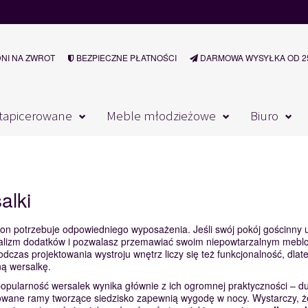
DNI NA ZWROT
BEZPIECZNE PŁATNOŚCI
DARMOWA WYSYŁKA OD 25
tapicerowane
Meble młodzieżowe
Biuro
alki
on potrzebuje odpowiedniego wyposażenia. Jeśli swój pokój gościnny
lizm dodatków i pozwalasz przemawiać swoim niepowtarzalnym meblom. 
Podczas projektowania wystroju wnętrz liczy się też funkcjonalność, dlat
ą wersalkę.
pularność wersalek wynika głównie z ich ogromnej praktyczności – duż
owane ramy tworzące siedzisko zapewnią wygodę w nocy. Wystarczy, że