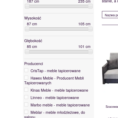
stanie, a
187
cm
235
cm
Nazwa pr
Wysokość
87
cm
105
cm
Głębokość
85
cm
101
cm
Producenci
CrisTap - meble tapicerowane
Hawex Meble - Producent Mebli
Tapicerowanych
Kinas Meble - meble tapicerowane
Linneo - meble tapicerowane
Marbo meble - meble tapicerowane
Szacowan
Meblar - meble młodzieżowe, do
salonu