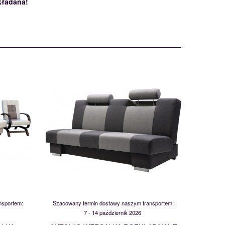
kładana!
ANTONIO
114596
nsportem:
Szacowany termin dostawy naszym transportem:
7 - 14 październik 2026