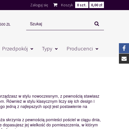
Zaloguj się
Koszyk
0
szt.
0,00 zł
00 ZŁ
Przedpokój
Typy
Producenci
 urządzasz w stylu nowoczesnym, z pewnością stawiasz
Również w stylu klasycznym liczy się ich design i
ego jedną z najlepszych opcji jest postawienie na
a skrzynia z pewnością pomieści pościel w ciągu dnia,
 dopasujesz jej wielkość do pomieszczenia, w którym