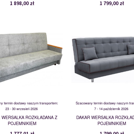
1 898,00 zł
1 799,00 zł
DAKAR
DAKAR
118219
117941
y termin dostawy naszym transportem:
Szacowany termin dostawy naszym tra
23 - 30 wrzesień 2026
7 - 14 październik 2026
 WERSALKA ROZKŁADANA Z
DAKAR WERSALKA ROZKŁA
POJEMNIKIEM
POJEMNIKIEM
1 777,01 zł
1 799,00 zł