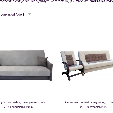
 możesz cieszyć się niebywałym komfortem, jaki zapewni
wersalka roz
oduktu: od A do Z
ADAM
ANGELA
115734
118227
y termin dostawy naszym transportem:
Szacowany termin dostawy naszym tra
7 - 14 październik 2026
23 - 30 wrzesień 2026