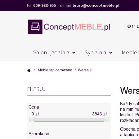
tel.
609-933-955
e-mail.
biuro@conceptmeble.pl
14 
Salon i jadalnia
Sypialnia
Meble 
/
Meble tapicerowane
/
Wersalki
Wers
FILTRUJ
Każdy sal
Cena
na minima
0
zł
3846
zł
kształt. 
rozkładan
Obecna po
Szerokość
a tapicer