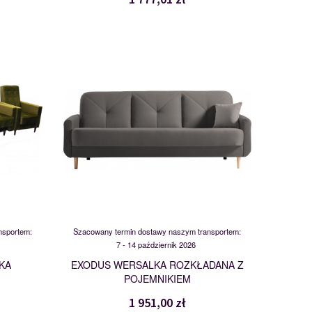
EXODUS
117290
nsportem:
Szacowany termin dostawy naszym transportem:
7 - 14 październik 2026
KA
EXODUS WERSALKA ROZKŁADANA Z
POJEMNIKIEM
1 951,00 zł