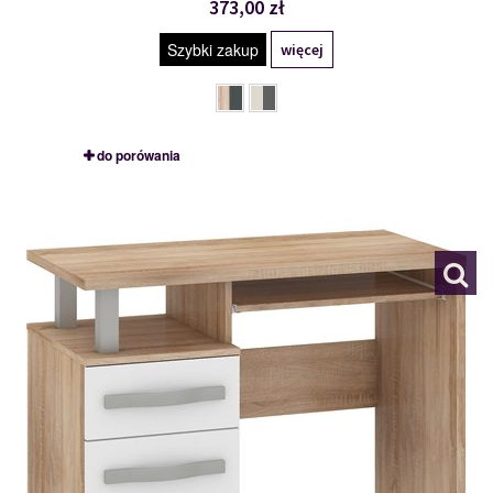
373,00 zł
Szybki zakup
więcej
do porówania
ANG 02
111153