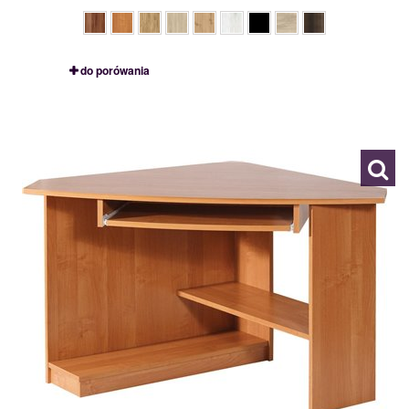
do porówania
CAREN P
111175