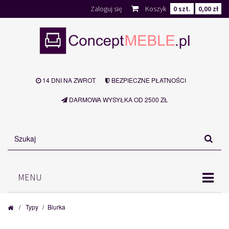
Zaloguj się
Koszyk
0
szt.
0,00 zł
14 DNI NA ZWROT
BEZPIECZNE PŁATNOŚCI
DARMOWA WYSYŁKA OD 2500 ZŁ
MENU
/
Typy
/
Biurka