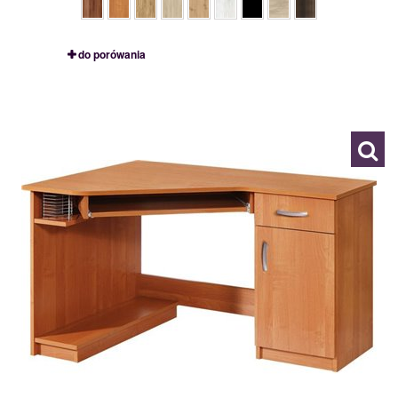
do porówania
CARMEN P
111178