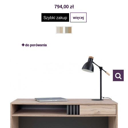
794,00 zł
Szybki zakup
więcej
do porówania
ALL9
119103