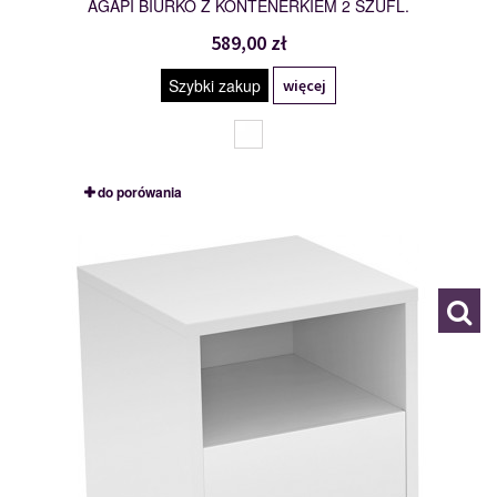
AGAPI BIURKO Z KONTENERKIEM 2 SZUFL.
589,00 zł
Szybki zakup
więcej
do porówania
2497LZ00
118969