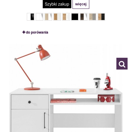
Szybki zakup
więcej
do porówania
BE9
118598