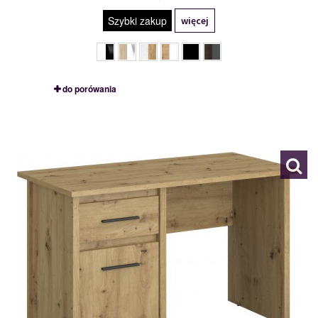
Szybki zakup
więcej
do porówania
MSBP-109-BIU_1D1S/120-139-01
117453