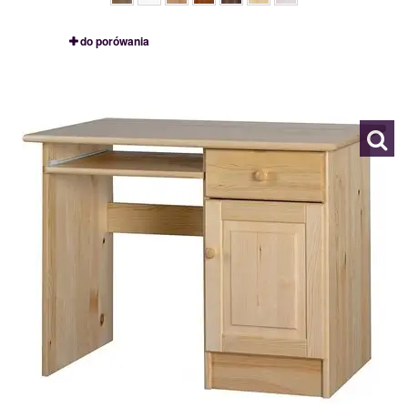
do porówania
BIURKO MAŁE
109678