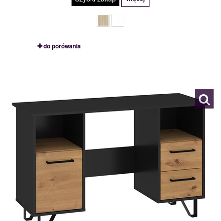
do porówania
BOS-01
119116