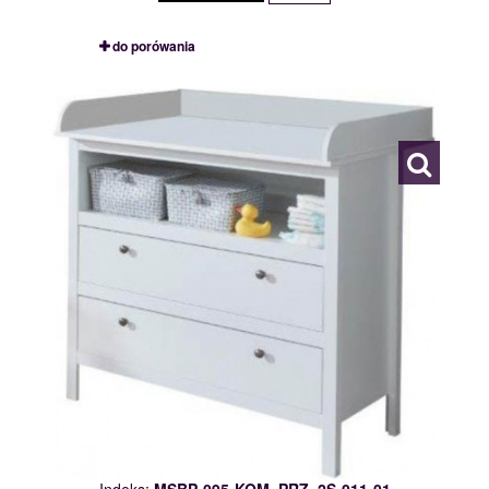
do porówania
MSBP-095-KOM_PRZ_2S-011-01
119409