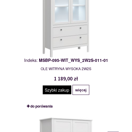
Indeks:
MSBP-095-WIT_WYS_2W2S-011-01
OLE WITRYNA WYSOKA 2W2S
1 189,00 zł
Szybki zakup
więcej
do porówania
MSBP-095-SZF_2D2S-011-01
117546