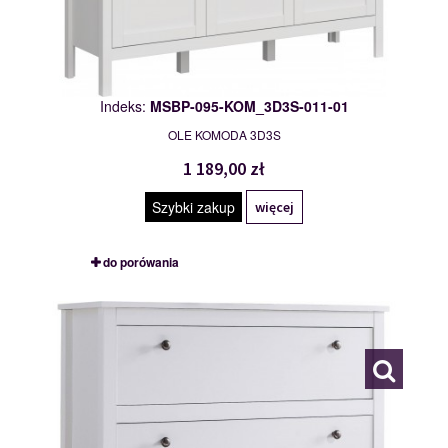
Indeks:
MSBP-095-KOM_3D3S-011-01
OLE KOMODA 3D3S
1 189,00 zł
Szybki zakup
więcej
do porówania
MSBP-095-KOM_3S-011-01
117553