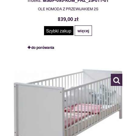
Indeks:
MSBP-095-KOM_PRZ_2S-011-01
OLE KOMODA Z PRZEWIJAKIEM 2S
839,00 zł
Szybki zakup
więcej
do porówania
MSBP-095-LOZ-011-01
119410