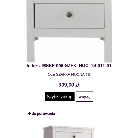
Indeks:
MSBP-095-SZFK_NOC_1S-011-01
OLE SZAFKA NOCNA 1S
309,00 zł
Szybki zakup
więcej
do porówania
MSBP-095-SZFK_BUT_3K-011-01
117552