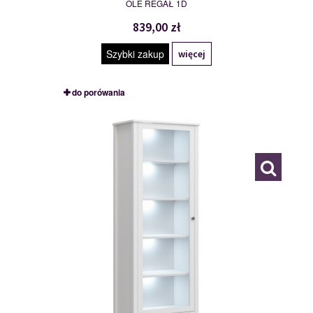
OLE REGAŁ 1D
839,00 zł
Szybki zakup
więcej
do porówania
MSBP-095-WIT_WYS_1W1S-011-01
117541