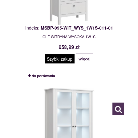
Indeks:
MSBP-095-WIT_WYS_1W1S-011-01
OLE WITRYNA WYSOKA 1W1S
958,99 zł
Szybki zakup
więcej
do porówania
MSBP-095-WIT_WYS_2W2S-011-01
117543