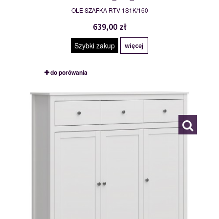
OLE SZAFKA RTV 1S1K/160
639,00 zł
Szybki zakup
więcej
do porówania
MSBP-095-KOM_3D3S-011-01
117538