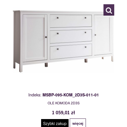
Indeks:
MSBP-095-KOM_2D3S-011-01
OLE KOMODA 2D3S
1 059,01 zł
Szybki zakup
więcej