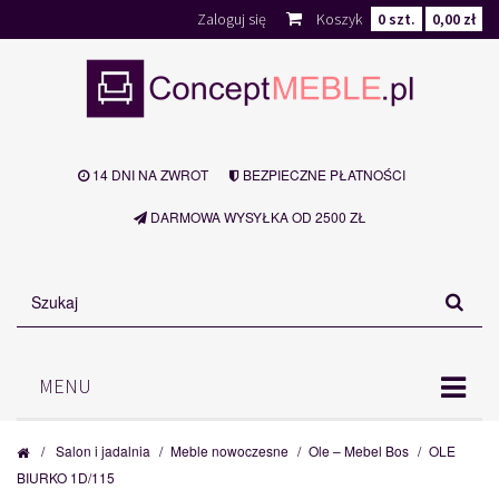
Zaloguj się
Koszyk
0
szt.
0,00 zł
14 DNI NA ZWROT
BEZPIECZNE PŁATNOŚCI
DARMOWA WYSYŁKA OD 2500 ZŁ
MENU
/
Salon i jadalnia
/
Meble nowoczesne
/
Ole – Mebel Bos
/
OLE
BIURKO 1D/115