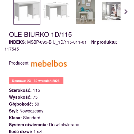
OLE BIURKO 1D/115
INDEKS:
MSBP-095-BIU_1D/115-011-01
Nr produktu:
117545
Producent:
Dostawa: 23 - 30 wrzesień 2026
Szerokość:
115
Wysokość:
75
Głębokość:
50
Styl:
Nowoczesny
Klasa:
Standard
System otwierania:
Drzwi otwierane
Ilość drzwi:
1 szt.