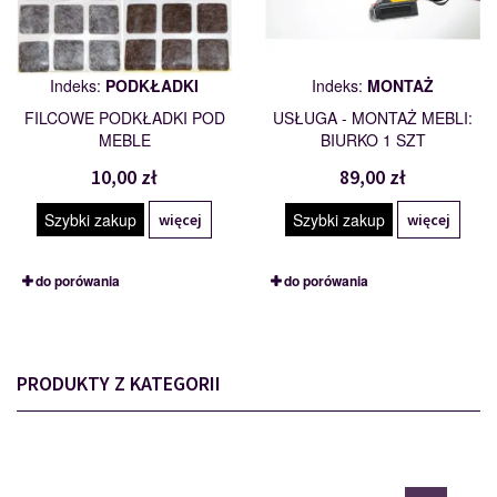
Indeks:
PODKŁADKI
Indeks:
MONTAŻ
FILCOWE PODKŁADKI POD
USŁUGA - MONTAŻ MEBLI:
MEBLE
BIURKO 1 SZT
10,00 zł
89,00 zł
Szybki zakup
Szybki zakup
więcej
więcej
do porówania
do porówania
PRODUKTY Z KATEGORII
MSBP-095-POL/160-011-01
117535