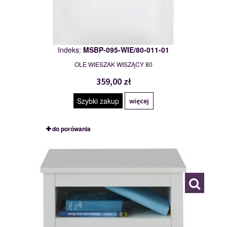
Indeks:
MSBP-095-WIE/80-011-01
OLE WIESZAK WISZĄCY 80
359,00 zł
Szybki zakup
więcej
do porówania
MSBP-095-SZFK_NOC_1S-011-01
117551