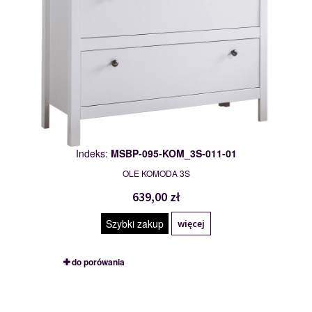
Indeks:
MSBP-095-KOM_3S-011-01
OLE KOMODA 3S
639,00 zł
Szybki zakup
więcej
do porówania
MSBP-095-KOM_2D3S-011-01
117554