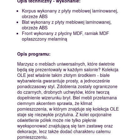
Opis techniczny - wykonanie:
Korpus wykonany z płyty meblowej laminowanej,
obrzeże ABS
Blat wykonany z płyty meblowej laminowanej,
obrzeże ABS
Front wykonany z płyciny MDF, ramiak MDF
opłaszczony melaminą
Opis programu:
Marzysz o meblach uniwersalnych, które świetnie
będą się prezentowały w każdym salonie? Kolekcja
OLE jest właśnie takim złotym środkiem - białe
wybarwienia gwarantuje prosty, a jednocześnie
ponadczasowy styl. Zdobienia zostały ograniczone
do czarnych, drobnych uchwytów, które tworzą
dopełnienie wizerunku brył. Biel mebli przełamana
ciemnym akcentem sprawia, że klimat
pomieszczenia, w którym znajduje się kolekcja OLE
staje się niezwykle przytulna. Z kolei opcjonalne
oświetlenie półek może nie tylko pięknie
wyeksponować znajdującą się tam zastawę oraz
dekoracje, lecz także dodać charakteru całemu
pomieszczeniu.