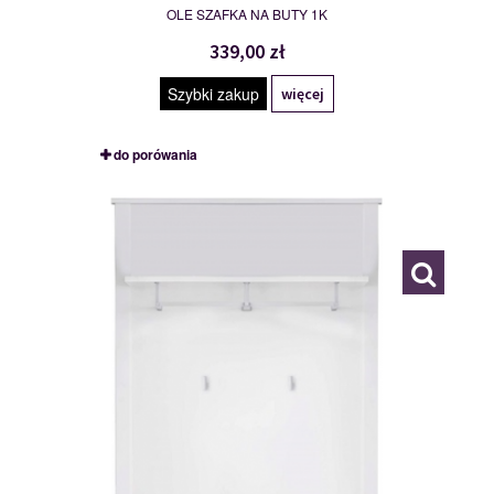
OLE SZAFKA NA BUTY 1K
339,00 zł
Szybki zakup
więcej
do porówania
MSBP-095-WIE/80-011-01
117550