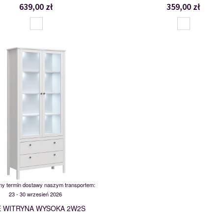
639,00 zł
359,00 zł
MSBP-095-WIT_WYS_2W2S-011-
117543
y termin dostawy naszym transportem:
23 - 30 wrzesień 2026
E WITRYNA WYSOKA 2W2S