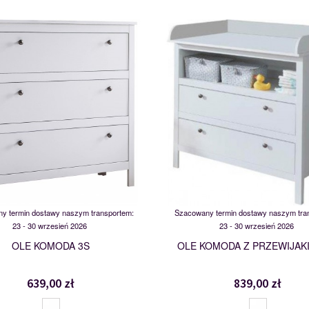
MSBP-095-KOM_3S-011-01
MSBP-095-KOM_PRZ_2S-0
117553
119409
y termin dostawy naszym transportem:
Szacowany termin dostawy naszym tra
23 - 30 wrzesień 2026
23 - 30 wrzesień 2026
OLE KOMODA 3S
OLE KOMODA Z PRZEWIJAK
639,00 zł
839,00 zł