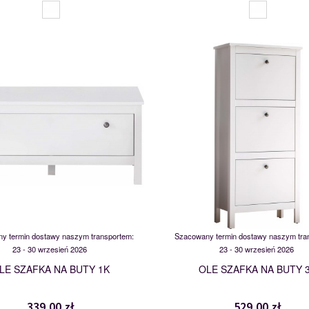
MSBP-095-SZFK_BUT_1K-011-01
MSBP-095-SZFK_BUT_3K-
117549
117552
y termin dostawy naszym transportem:
Szacowany termin dostawy naszym tra
23 - 30 wrzesień 2026
23 - 30 wrzesień 2026
LE SZAFKA NA BUTY 1K
OLE SZAFKA NA BUTY 
339,00 zł
529,00 zł