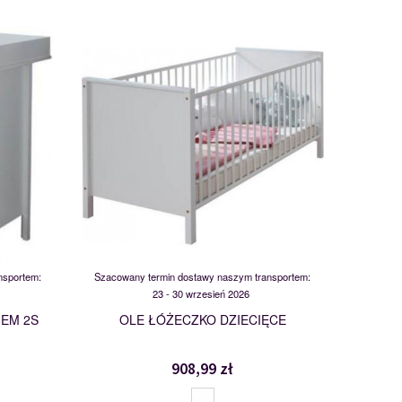
11-01
MSBP-095-LOZ-011-01
119410
nsportem:
Szacowany termin dostawy naszym transportem:
23 - 30 wrzesień 2026
IEM 2S
OLE ŁÓŻECZKO DZIECIĘCE
908,99 zł