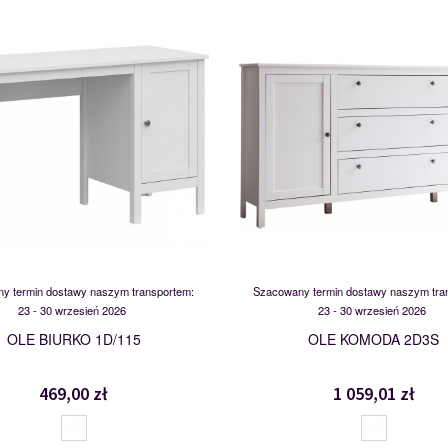
MSBP-095-BIU_1D/115-011-01
MSBP-095-KOM_2D3S-011
117545
117554
y termin dostawy naszym transportem:
Szacowany termin dostawy naszym tra
23 - 30 wrzesień 2026
23 - 30 wrzesień 2026
OLE BIURKO 1D/115
OLE KOMODA 2D3S
469,00 zł
1 059,01 zł