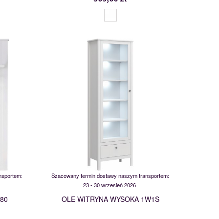
MSBP-095-WIT_WYS_1W1S-011-
01
117541
nsportem:
Szacowany termin dostawy naszym transportem:
23 - 30 wrzesień 2026
 80
OLE WITRYNA WYSOKA 1W1S