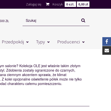
Zaloguj się
Koszyk
0
szt.
0,00 zł
00 ZŁ
Przedpokój
Typy
Producenci
ym salonie? Kolekcja OLE jest właśnie takim złotym
tyl. Zdobienia zostały ograniczone do czarnych,
amana ciemnym akcentem sprawia, że klimat
 Z kolei opcjonalne oświetlenie półek może nie tylko
dodać charakteru całemu pomieszczeniu.