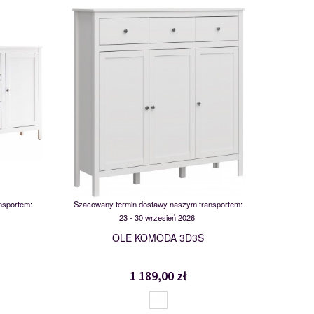
-01
MSBP-095-KOM_3D3S-011-01
117538
nsportem:
Szacowany termin dostawy naszym transportem:
23 - 30 wrzesień 2026
OLE KOMODA 3D3S
1 189,00 zł