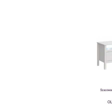
011-0
Szacowan
OL