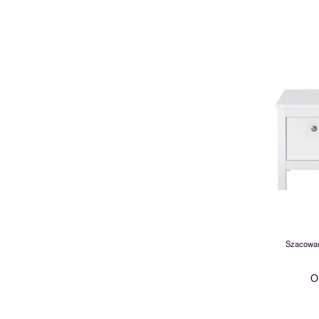
Szacowan
O