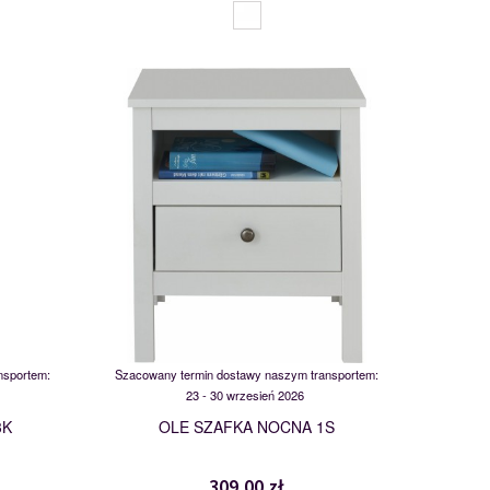
011-01
MSBP-095-SZFK_NOC_1S-011-01
117551
nsportem:
Szacowany termin dostawy naszym transportem:
23 - 30 wrzesień 2026
3K
OLE SZAFKA NOCNA 1S
309,00 zł