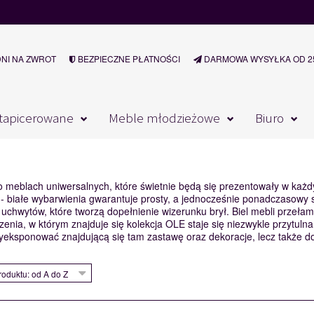
DNI NA ZWROT
BEZPIECZNE PŁATNOŚCI
DARMOWA WYSYŁKA OD 25
tapicerowane
Meble młodzieżowe
Biuro
 meblach uniwersalnych, które świetnie będą się prezentowały w każd
- białe wybarwienia gwarantuje prosty, a jednocześnie ponadczasowy s
uchwytów, które tworzą dopełnienie wizerunku brył. Biel mebli przeł
enia, w którym znajduje się kolekcja OLE staje się niezwykle przytulna.
yeksponować znajdującą się tam zastawę oraz dekoracje, lecz także 
oduktu: od A do Z