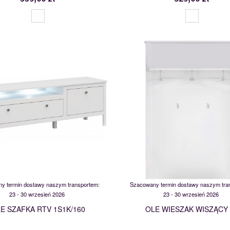
MSBP-095-SZFK_RTV_1S1K/160-
MSBP-095-WIE/80-011-01
117550
117537
y termin dostawy naszym transportem:
Szacowany termin dostawy naszym tra
23 - 30 wrzesień 2026
23 - 30 wrzesień 2026
E SZAFKA RTV 1S1K/160
OLE WIESZAK WISZĄCY