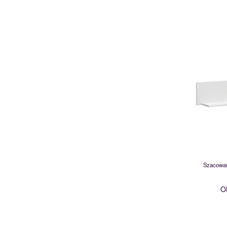
Szacowan
O