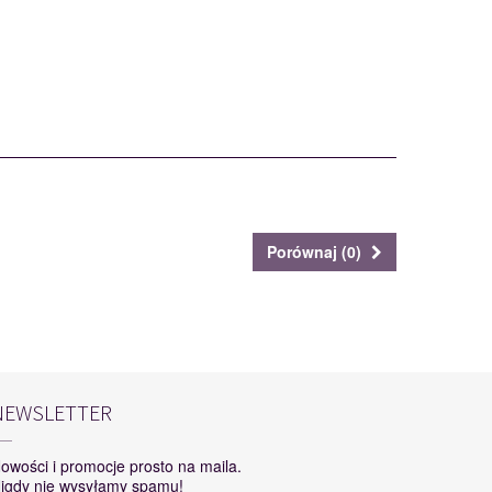
Porównaj (
0
)
NEWSLETTER
owości i promocje prosto na maila.
igdy nie wysyłamy spamu!