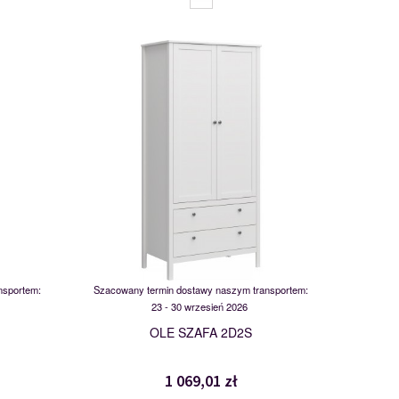
1
MSBP-095-SZF_2D2S-011-01
117546
nsportem:
Szacowany termin dostawy naszym transportem:
23 - 30 wrzesień 2026
OLE SZAFA 2D2S
1 069,01 zł