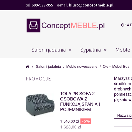
tel.
609-933-955
e-mail.
biuro@conceptmeble.pl
14 
Salon i jadalnia
Sypialnia
Meble 
/
Salon i jadalnia
/
Meble nowoczesne
/
Ole – Mebel Bos
PROMOCJE
Marzysz o
środkiem 
drobnych 
TOLA 2R SOFA 2
pomieszcz
OSOBOWA Z
pięknie w
FUNKCJĄ SPANIA I
POJEMNIKIEM
Nazwa pr
1 546,60 zł
-5%
1 628,00 zł