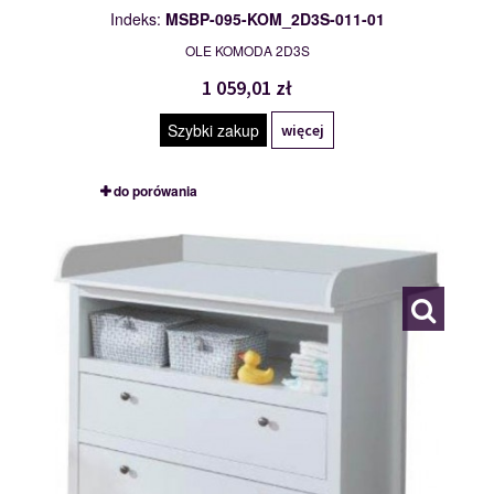
Indeks:
MSBP-095-KOM_2D3S-011-01
OLE KOMODA 2D3S
1 059,01 zł
Szybki zakup
więcej
do porówania
MSBP-095-KOM_PRZ_2S-011-01
119409