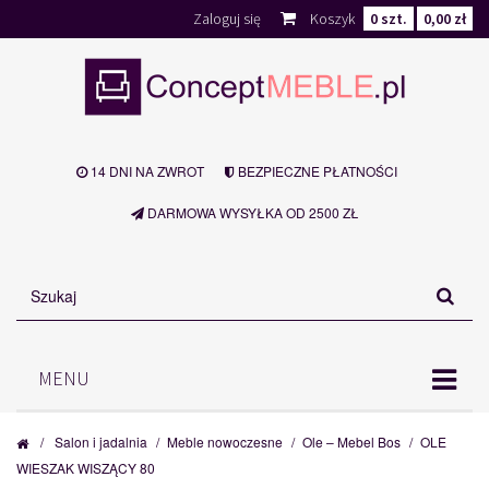
Zaloguj się
Koszyk
0
szt.
0,00 zł
14 DNI NA ZWROT
BEZPIECZNE PŁATNOŚCI
DARMOWA WYSYŁKA OD 2500 ZŁ
MENU
/
Salon i jadalnia
/
Meble nowoczesne
/
Ole – Mebel Bos
/
OLE
WIESZAK WISZĄCY 80