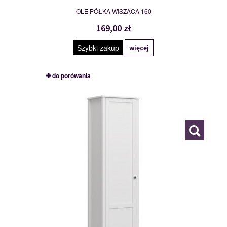
OLE PÓŁKA WISZĄCA 160
169,00 zł
Szybki zakup
więcej
do porówania
MSBP-095-REG_1D-011-01
117539