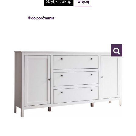
Szybki zakup
więcej
do porówania
MSBP-095-KOM_2D3S-011-01
117554