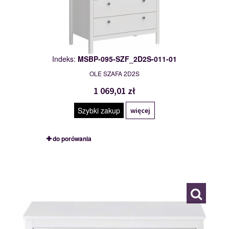
Indeks:
MSBP-095-SZF_2D2S-011-01
OLE SZAFA 2D2S
1 069,01 zł
Szybki zakup
więcej
do porówania
MSBP-095-SZFK_BUT_1K-011-01
117549