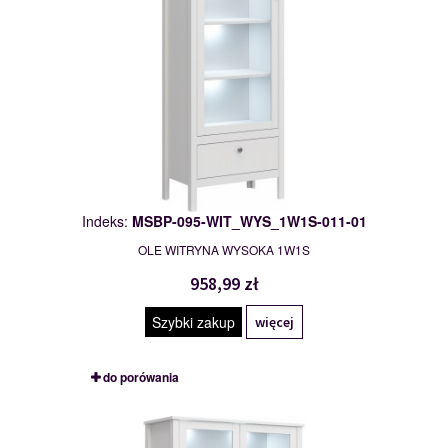
Indeks:
MSBP-095-WIT_WYS_1W1S-011-01
OLE WITRYNA WYSOKA 1W1S
958,99 zł
Szybki zakup
więcej
do porówania
MSBP-095-WIT_WYS_2W2S-011-01
117543