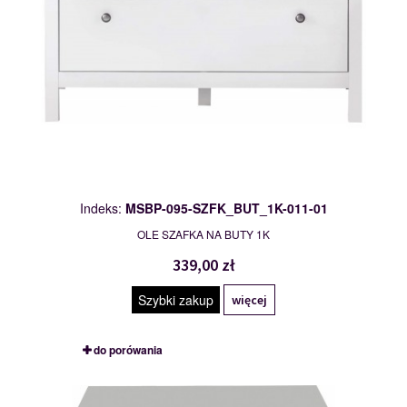
Indeks:
MSBP-095-SZFK_BUT_1K-011-01
OLE SZAFKA NA BUTY 1K
339,00 zł
Szybki zakup
więcej
do porówania
MSBP-095-SZFK_NOC_1S-011-01
117551