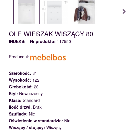
OLE WIESZAK WISZĄCY 80
INDEKS:
Nr produktu:
117550
Producent:
Szerokość:
81
Wysokość:
122
Głębokość:
26
Styl:
Nowoczesny
Klasa:
Standard
Ilość drzwi:
Brak
Szuflady:
Nie
Oświetlenie w standardzie:
Nie
Wiszący / stojący:
Wiszący