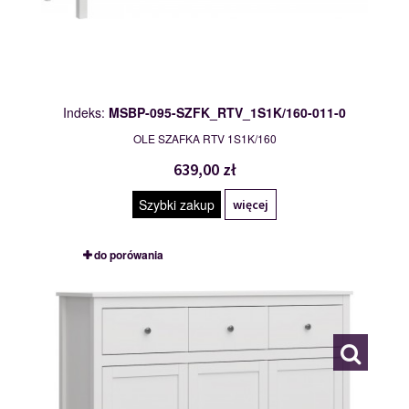
Indeks:
MSBP-095-SZFK_RTV_1S1K/160-011-0
OLE SZAFKA RTV 1S1K/160
639,00 zł
Szybki zakup
więcej
do porówania
MSBP-095-KOM_3D3S-011-01
117538