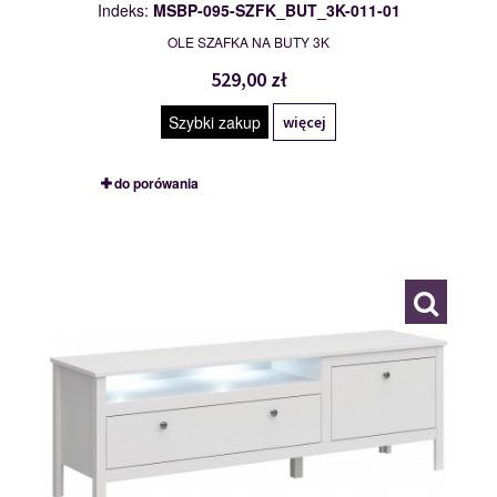
Indeks:
MSBP-095-SZFK_BUT_3K-011-01
OLE SZAFKA NA BUTY 3K
529,00 zł
Szybki zakup
więcej
do porówania
MSBP-095-SZFK_RTV_1S1K/160-011-0
117537