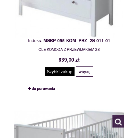
Indeks:
MSBP-095-KOM_PRZ_2S-011-01
OLE KOMODA Z PRZEWIJAKIEM 2S
839,00 zł
Szybki zakup
więcej
do porówania
MSBP-095-LOZ-011-01
119410