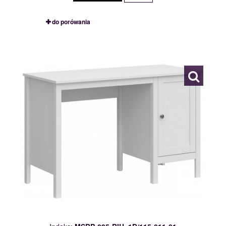
do porówania
MSBP-095-BIU_1D/115-011-01
117545