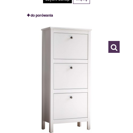
do porówania
MSBP-095-SZFK_BUT_3K-011-01
117552