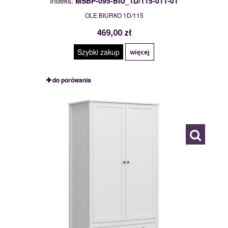
Indeks:
MSBP-095-BIU_1D/115-011-01
OLE BIURKO 1D/115
469,00 zł
Szybki zakup
więcej
do porówania
MSBP-095-SZF_2D2S-011-01
117546