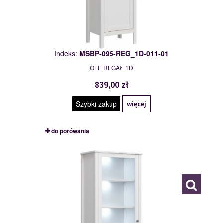
Indeks:
MSBP-095-REG_1D-011-01
OLE REGAŁ 1D
839,00 zł
Szybki zakup
więcej
do porówania
MSBP-095-WIT_WYS_1W1S-011-01
117541