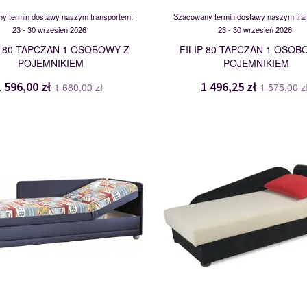
y termin dostawy naszym transportem:
Szacowany termin dostawy naszym tra
23 - 30 wrzesień 2026
23 - 30 wrzesień 2026
 80 TAPCZAN 1 OSOBOWY Z
FILIP 80 TAPCZAN 1 OSOB
POJEMNIKIEM
POJEMNIKIEM
1 596,00 zł
1 496,25 zł
1 680,00 zł
1 575,00 z
1LBK
JAŚ A
110454
104480