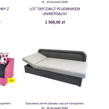
16 - 23 wrzesień 2026
OWY Z
LOT TAPCZAN Z POJEMNIKIEM
UNIWERSALNY
1 569,00 zł
ł
ORLEAN
118197
-5%
nsportem:
Szacowany termin dostawy naszym transportem:
23 - 30 wrzesień 2026