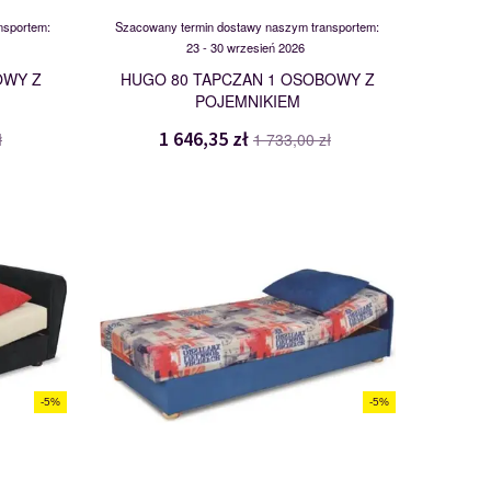
nsportem:
Szacowany termin dostawy naszym transportem:
23 - 30 wrzesień 2026
OWY Z
HUGO 80 TAPCZAN 1 OSOBOWY Z
POJEMNIKIEM
1 646,35 zł
ł
1 733,00 zł
JAŚ B
104481
-5%
-5%