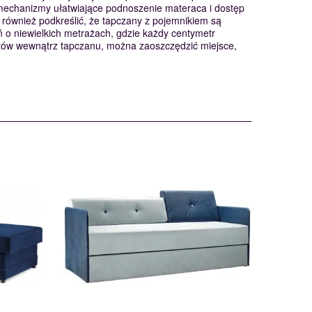
mechanizmy ułatwiające podnoszenie materaca i dostęp
 również podkreślić, że tapczany z pojemnikiem są
 o niewielkich metrażach, gdzie każdy centymetr
otów wewnątrz tapczanu, można zaoszczędzić miejsce,
2LBK
116359