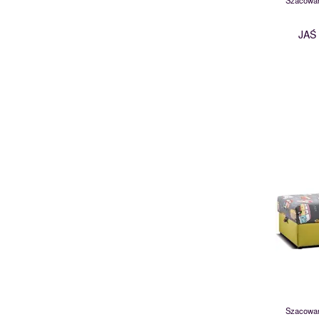
Szacowan
JAŚ
Szacowan