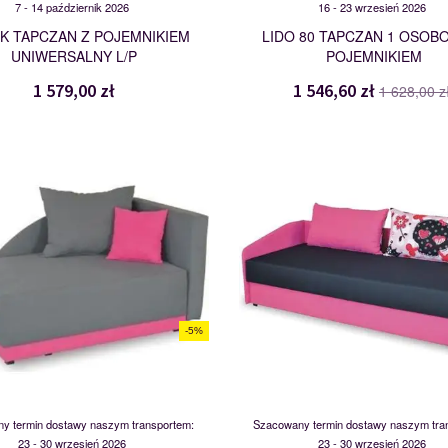
7 - 14 październik 2026
16 - 23 wrzesień 2026
K TAPCZAN Z POJEMNIKIEM
LIDO 80 TAPCZAN 1 OSOB
UNIWERSALNY L/P
POJEMNIKIEM
1 579,00 zł
1 546,60 zł
1 628,00 z
OLEK
ONE 80
105605
104482
-5%
y termin dostawy naszym transportem:
Szacowany termin dostawy naszym tra
23 - 30 wrzesień 2026
23 - 30 wrzesień 2026