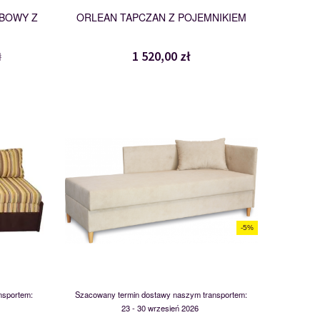
OBOWY Z
ORLEAN TAPCZAN Z POJEMNIKIEM
1 520,00 zł
ł
RICO 80
118860
-5%
nsportem:
Szacowany termin dostawy naszym transportem:
23 - 30 wrzesień 2026