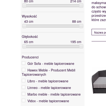
80
cm
214
cm
maksymal
do schowk
często wy
przestrz
Wysokość
które zaz
43
cm
88
cm
Nazwa pr
Głębokość
65
cm
195
cm
Producenci
Gór Sofa - meble tapicerowane
Hawex Meble - Producent Mebli
Tapicerowanych
Libro - meble tapicerowane
Linneo - meble tapicerowane
Marbo meble - meble tapicerowane
Vidox - meble tapicerowane