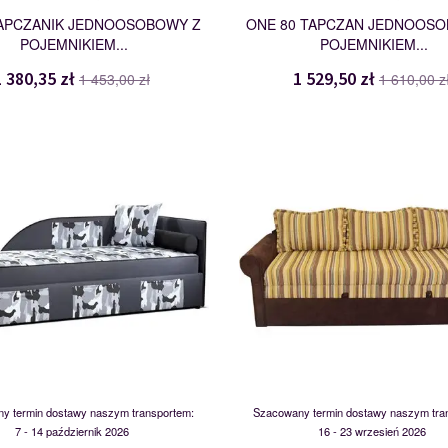
APCZANIK JEDNOOSOBOWY Z
ONE 80 TAPCZAN JEDNOOS
POJEMNIKIEM...
POJEMNIKIEM...
1 380,35 zł
1 529,50 zł
1 453,00 zł
1 610,00 z
1LBK
RAFAŁ 60
105791
109003
y termin dostawy naszym transportem:
Szacowany termin dostawy naszym tra
7 - 14 październik 2026
16 - 23 wrzesień 2026