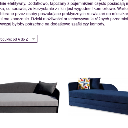
nie efektywny. Dodatkowo, tapczany z pojemnikiem często posiadają 
a, co sprawia, że korzystanie z nich jest wygodne i komfortowe. Warto
bierane przez osoby poszukujące praktycznych rozwiązań do mieszkań
eni ma znaczenie. Dzięki możliwości przechowywania różnych przedmi
wyczaj byłoby potrzebne na dodatkowe szafki czy komody.
oduktu: od A do Z
ALEX II
BULI
115760
115819