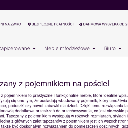
DNI NA ZWROT
BEZPIECZNE PŁATNOŚCI
DARMOWA WYSYŁKA OD 25
tapicerowane
Meble młodzieżowe
Biuro
zany z pojemnikiem na pościel
z pojemnikiem to praktyczne i funkcjonalne meble, które idealnie wpi
yzują się one tym, że posiadają wbudowany pojemnik, który umożliwia
koce, poduszki czy nawet zabawki dla dzieci. Dzięki temu rozwiązaniu ta
tanowią dodatkową przestrzeń do przechowywania, co jest niezwykle 
ni. Tapczany z pojemnikiem występują w różnych rozmiarach, stylach 
Jedną z głównych zalet tapczanów z pojemnikiem jest ich wszechstronno
a także być doskonałym rozwiązaniem do pomieszczeń gościnnych, gdzi