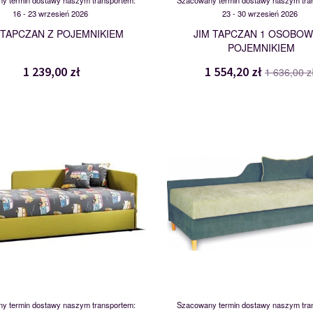
y termin dostawy naszym transportem:
Szacowany termin dostawy naszym tra
16 - 23 wrzesień 2026
23 - 30 wrzesień 2026
 TAPCZAN Z POJEMNIKIEM
JIM TAPCZAN 1 OSOBOW
POJEMNIKIEM
1 239,00 zł
1 554,20 zł
1 636,00 z
1LBK
LIDO 80
105754
120132
y termin dostawy naszym transportem:
Szacowany termin dostawy naszym tra