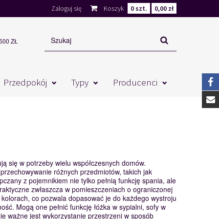
Zaloguj się
Koszyk
0
szt.
0,00 zł
00 ZŁ
Przedpokój
Typy
Producenci
sują się w potrzeby wielu współczesnych domów.
 przechowywanie różnych przedmiotów, takich jak
pczany z pojemnikiem nie tylko pełnią funkcję spania, ale
praktyczne zwłaszcza w pomieszczeniach o ograniczonej
i kolorach, co pozwala dopasować je do każdego wystroju
ść. Mogą one pełnić funkcję łóżka w sypialni, sofy w
e ważne jest wykorzystanie przestrzeni w sposób