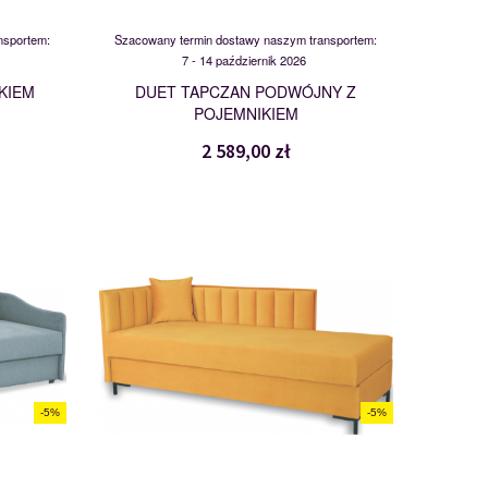
nsportem:
Szacowany termin dostawy naszym transportem:
7 - 14 październik 2026
KIEM
DUET TAPCZAN PODWÓJNY Z
POJEMNIKIEM
2 589,00 zł
HUGO 80
119792
-5%
-5%