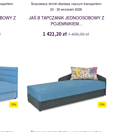
nsportem:
Szacowany termin dostawy naszym transportem:
23 - 30 wrzesień 2026
OBOWY Z
JAŚ B TAPCZANIK JEDNOOSOBOWY Z
POJEMNIKIEM...
1 421,20 zł
ł
1 496,00 zł
JOY 80
110204
-5%
-5%