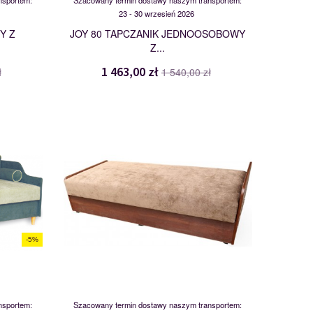
nsportem:
Szacowany termin dostawy naszym transportem:
23 - 30 wrzesień 2026
Y Z
JOY 80 TAPCZANIK JEDNOOSOBOWY
Z...
1 463,00 zł
ł
1 540,00 zł
LOT
109531
-5%
nsportem:
Szacowany termin dostawy naszym transportem: