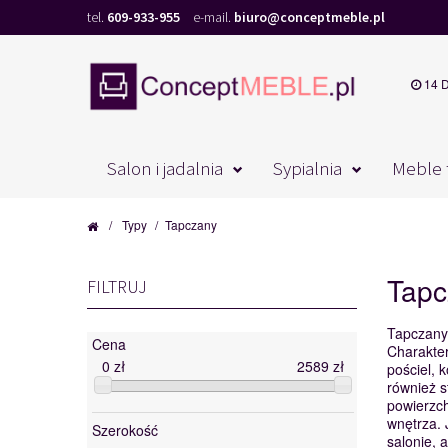
tel.
609-933-955
e-mail.
biuro@conceptmeble.pl
14 
Salon i jadalnia
Sypialnia
Meble 
/
Typy
/
Tapczany
Tapc
FILTRUJ
Tapczany 
Cena
Charakter
0
zł
2589
zł
pościel, 
również s
powierzch
wnętrza. 
Szerokość
salonie, 