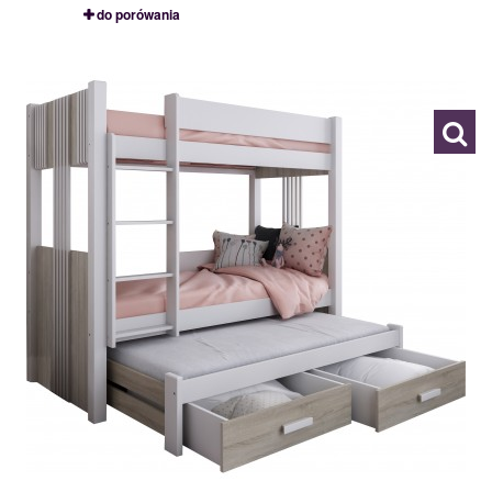
do porówania
ARTEN III
119689