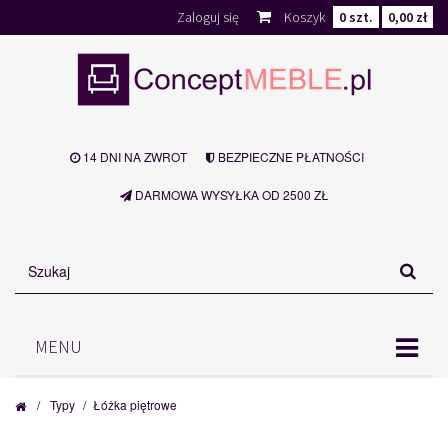
Zaloguj się
Koszyk
0
szt.
0,00 zł
14 DNI NA ZWROT
BEZPIECZNE PŁATNOŚCI
DARMOWA WYSYŁKA OD 2500 ZŁ
MENU
/
Typy
/
Łóżka piętrowe