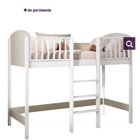
do porówania
EVITA
120349