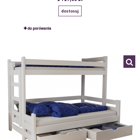
dostosuj
do porówania
BENIAMIN
101890