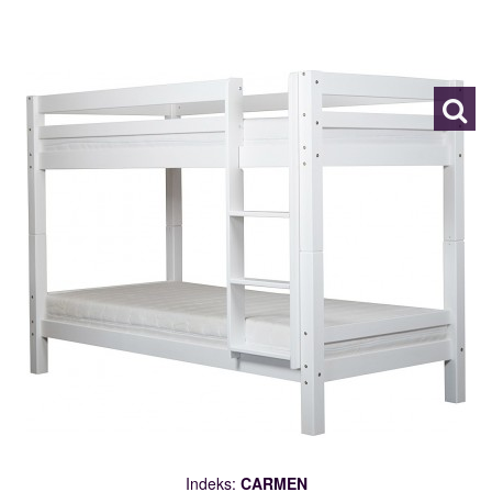
CARMEN
118281
Indeks:
CARMEN