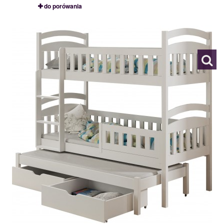
do porówania
DOMINIK III
101892