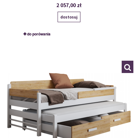
2 057,00 zł
dostosuj
do porówania
DOIS
108598