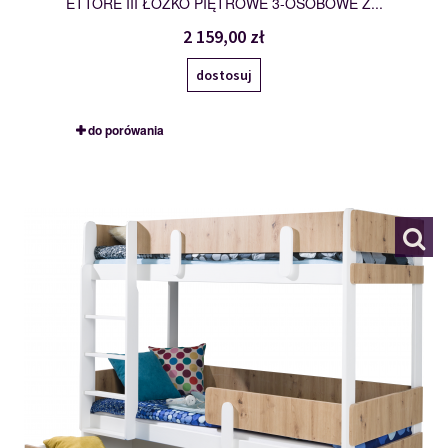
ETTORE III ŁÓŻKO PIĘTROWE 3-OSOBOWE Z...
2 159,00 zł
dostosuj
do porówania
ETTORE
117276