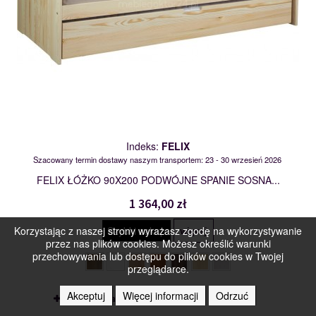
Indeks:
FELIX
Szacowany termin dostawy naszym transportem: 23 - 30 wrzesień 2026
FELIX ŁÓŻKO 90X200 PODWÓJNE SPANIE SOSNA...
1 364,00 zł
Szybki zakup
Korzystając z naszej strony wyrażasz zgodę na wykorzystywanie
więcej
przez nas plików cookies. Możesz określić warunki
przechowywania lub dostępu do plików cookies w Twojej
przeglądarce.
Akceptuj
Więcej informacji
Odrzuć
do porówania