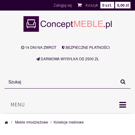
Zaloguj się
Koszyk
0
szt.
0,00 zł
14 DNI NA ZWROT
BEZPIECZNE PŁATNOŚCI
DARMOWA WYSYŁKA OD 2500 ZŁ
MENU
/
Meble młodzieżowe
/
Kolekcje meblowe