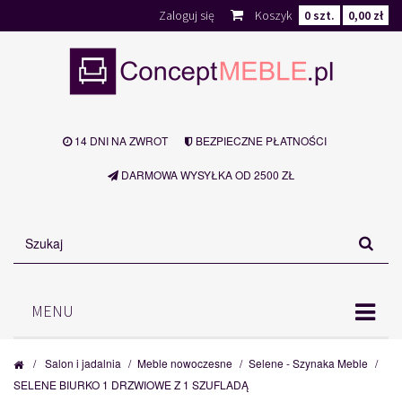
Zaloguj się
Koszyk
0
szt.
0,00 zł
14 DNI NA ZWROT
BEZPIECZNE PŁATNOŚCI
DARMOWA WYSYŁKA OD 2500 ZŁ
MENU
/
Salon i jadalnia
/
Meble nowoczesne
/
Selene - Szynaka Meble
/
SELENE BIURKO 1 DRZWIOWE Z 1 SZUFLADĄ