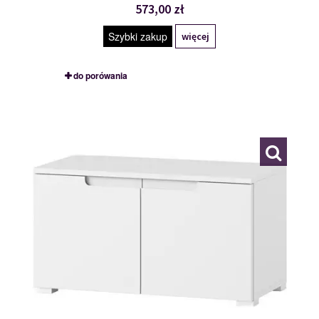
573,00 zł
Szybki zakup
więcej
do porówania
TYP 18
111885