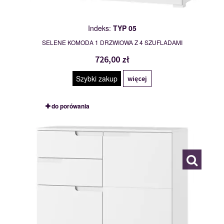
Indeks:
TYP 05
SELENE KOMODA 1 DRZWIOWA Z 4 SZUFLADAMI
726,00 zł
Szybki zakup
więcej
do porówania
TYP 07
111876