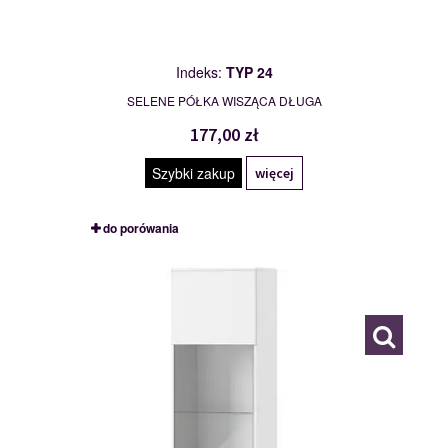
Indeks:
TYP 24
SELENE PÓŁKA WISZĄCA DŁUGA
177,00 zł
Szybki zakup
więcej
do porówania
TYP 25
111892