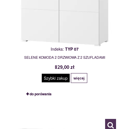
Indeks:
TYP 07
SELENE KOMODA 2 DRZWIOWA Z 2 SZUFLADAMI
829,00 zł
Szybki zakup
więcej
do porówania
TYP 08
111877