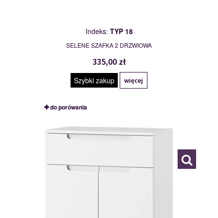
Indeks:
TYP 18
SELENE SZAFKA 2 DRZWIOWA
335,00 zł
Szybki zakup
więcej
do porówania
TYP 19
111886