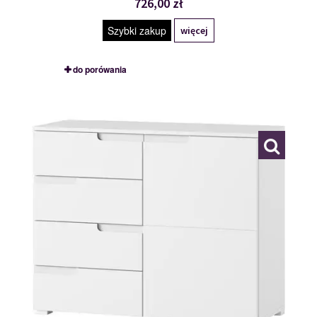
726,00 zł
Szybki zakup
więcej
do porówania
TYP 05
111874