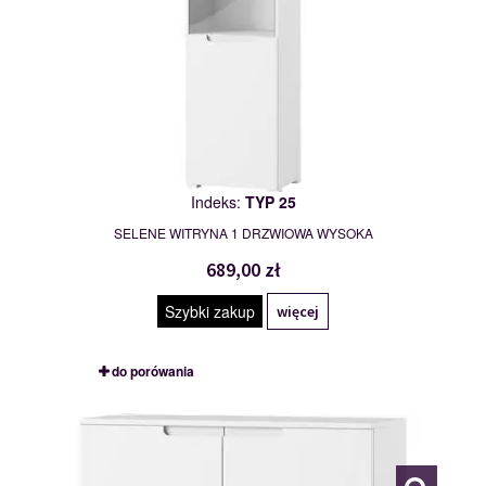
Indeks:
TYP 25
SELENE WITRYNA 1 DRZWIOWA WYSOKA
689,00 zł
Szybki zakup
więcej
do porówania
TYP 27
111893