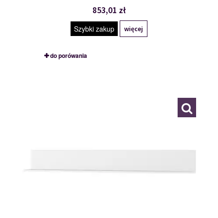
853,01 zł
Szybki zakup
więcej
do porówania
TYP 24
111891