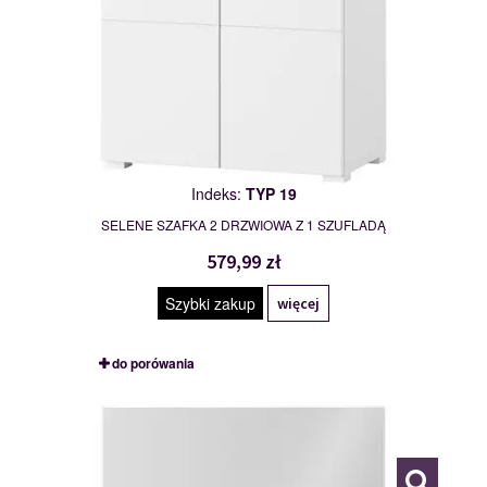
Indeks:
TYP 19
SELENE SZAFKA 2 DRZWIOWA Z 1 SZUFLADĄ
579,99 zł
Szybki zakup
więcej
do porówania
TYP 21
111888