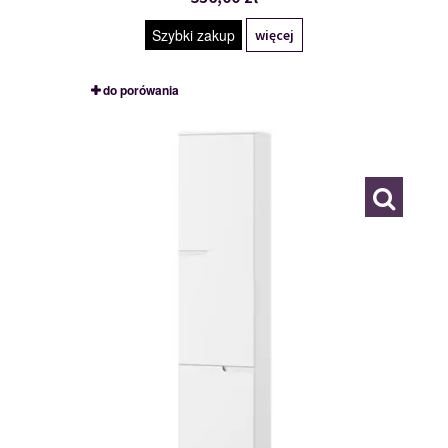
Szybki zakup
więcej
do porówania
TYP 13
111882