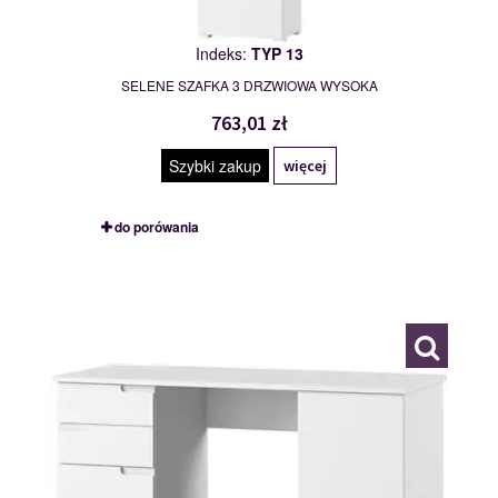
Indeks:
TYP 13
SELENE SZAFKA 3 DRZWIOWA WYSOKA
763,01 zł
Szybki zakup
więcej
do porówania
TYP 15
111884