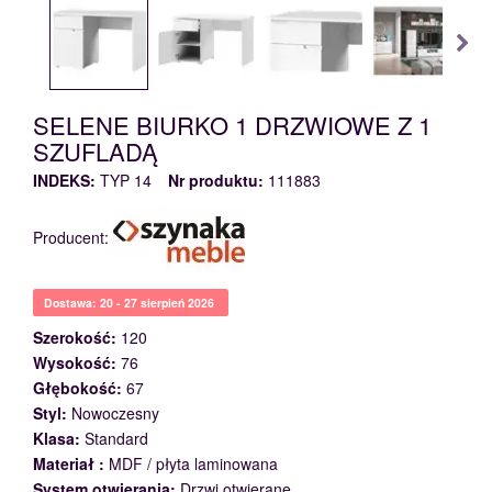
SELENE BIURKO 1 DRZWIOWE Z 1
SZUFLADĄ
INDEKS:
TYP 14
Nr produktu:
111883
Producent:
Dostawa: 20 - 27 sierpień 2026
Szerokość:
120
Wysokość:
76
Głębokość:
67
Styl:
Nowoczesny
Klasa:
Standard
Materiał :
MDF / płyta laminowana
System otwierania:
Drzwi otwierane