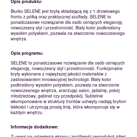
Opis produktu:
Biurko SELENE jest bryłą składającą się z 1-drzwiowego
frontu z półką oraz praktycznej szuflady. SELENE to
ponadczasowe rozwiązanie dla osób ceniących elegancję,
nowoczesny styl i przestronność. Biały kolor podkreślony
wysokim połyskiem, pozwala na stworzenie nowoczesnego
wnętrza.
Opis programu:
SELENE to ponadczasowe rozwiązanie dla osób ceniących
elegancję, nowoczesny styl i przestronność. Funkcjonalne
bryły wykonane z najwyższej jakości materiałów z
zastosowaniem innowacyjnej technologii. Biały kolor
podkreślony wysokim połyskiem, pozwala na stworzenie
nowoczesnego wnętrza, aranżując salon, jadalnię, pokój
młodzieżowy, gabinet czy przedpokój. Subtelnie
wkomponowane w strukturę frontów uchwyty nadają bryłom
lekkości i utrzymują prostą linię, która wkomponuje się w
każdym wnętrzu.
Informacje dodatkowe:
Z uwagi na ustawienia ekranu i możliwość reprodukcji zdjęć