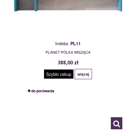
Indeks:
PL11
PLANET PÓŁKA WISZĄCA
388,00 zł
Szybki zakup
więcej
do porówania
PL12
116848