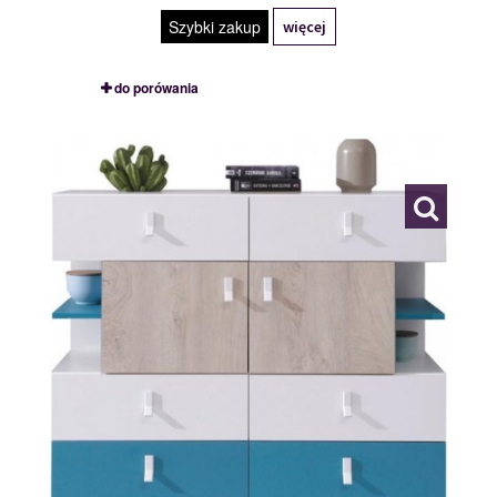
Szybki zakup
więcej
do porówania
PL8
116844