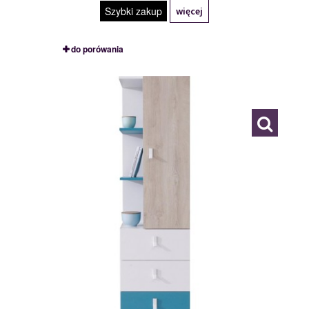
Szybki zakup
więcej
do porówania
PL7
116843