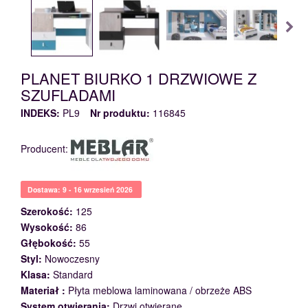
PLANET BIURKO 1 DRZWIOWE Z
SZUFLADAMI
INDEKS:
PL9
Nr produktu:
116845
Producent:
Dostawa: 9 - 16 wrzesień 2026
Szerokość:
125
Wysokość:
86
Głębokość:
55
Styl:
Nowoczesny
Klasa:
Standard
Materiał :
Płyta meblowa laminowana / obrzeże ABS
System otwierania:
Drzwi otwierane