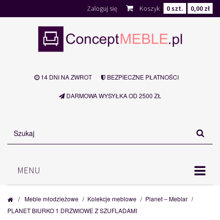
Zaloguj się
Koszyk
0
szt.
0,00 zł
14 DNI NA ZWROT
BEZPIECZNE PŁATNOŚCI
DARMOWA WYSYŁKA OD 2500 ZŁ
MENU
/
Meble młodzieżowe
/
Kolekcje meblowe
/
Planet – Meblar
/
PLANET BIURKO 1 DRZWIOWE Z SZUFLADAMI