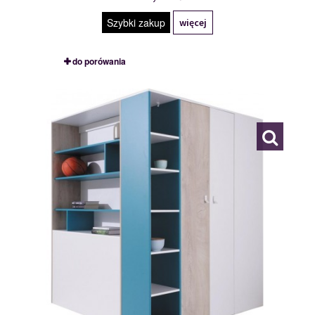
Szybki zakup
więcej
do porówania
PL1 L/P
116837