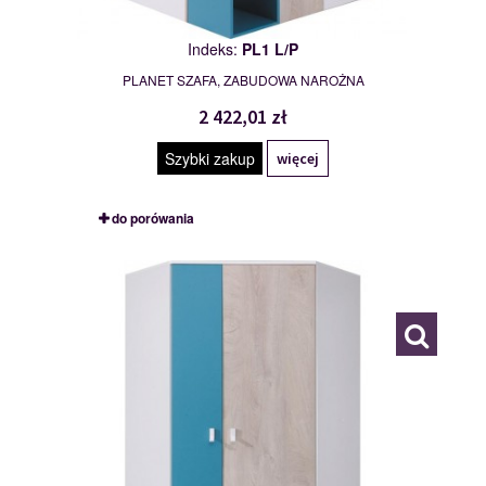
Indeks:
PL1 L/P
PLANET SZAFA, ZABUDOWA NAROŻNA
2 422,01 zł
Szybki zakup
więcej
do porówania
PL2 L/P
116838