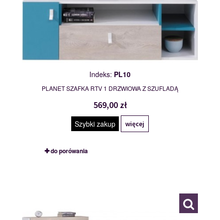
Indeks:
PL10
PLANET SZAFKA RTV 1 DRZWIOWA Z SZUFLADĄ
569,00 zł
Szybki zakup
więcej
do porówania
PL14 L/P
116850