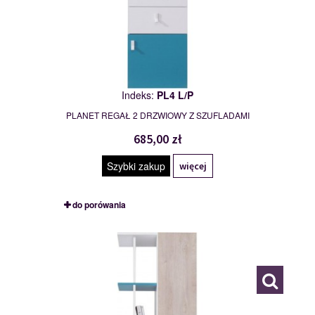
Indeks:
PL4 L/P
PLANET REGAŁ 2 DRZWIOWY Z SZUFLADAMI
685,00 zł
Szybki zakup
więcej
do porówania
PL5
116841