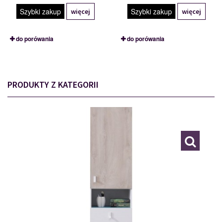
Szybki zakup
Szybki zakup
więcej
więcej
do porówania
do porówania
PRODUKTY Z KATEGORII
PL4 L/P
116840