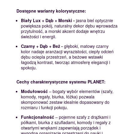
Dostępne warianty kolorystyczne:
Biały Lux + Dąb + Morski -
jasna biel optycznie
powiększa pokój, naturalny dekor dębu wprowadza
przytulność, a morski akcent dodaje wnętrzu
świeżości i energii.
Czarny + Dąb + Beż -
głęboki, matowy czarny
kolor nadaje aranżacji wyrazistości, ciepły odcień
dębu ociepla przestrzeń, a beżowe wstawki
łagodzą kontrast, tworząc atmosferę elegancji i
spokoju.
Cechy charakterystyczne systemu PLANET:
Modułowość
– bogaty wybór elementów (szafy,
komody, regały, biurka, łóżka) pozwala
skomponować zestaw idealnie dopasowany do
rozmiaru i funkcji pokoju.
Funkcjonalność
– pojemne szafy z drążkami i
półkami, biurka z szufladami, komody i regały z
otwartymi wnękami zapewniają porządek i
wygodną organizację przestrzeni do nauki i