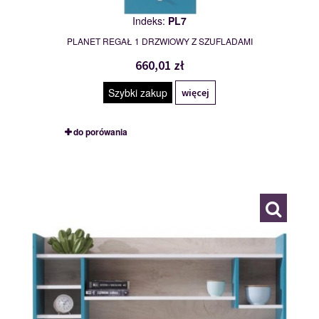
Indeks:
PL7
PLANET REGAŁ 1 DRZWIOWY Z SZUFLADAMI
660,01 zł
Szybki zakup
więcej
do porówania
PL11
116847