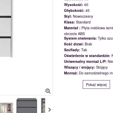
Wysokość:
60
Głębokość:
45
Styl:
Nowoczesny
Klasa:
Standard
Materiał :
Płyta meblowa lam
obrzeże ABS
System otwierania:
Tylko szu
Ilość drzwi:
Brak
Szuflady:
Tak
Oświetlenie w standardzie:
Uniwersalny montaż L/P:
Nie
Wiszący / stojący:
Stojący
Montaż:
Do samodzielnego m
Pokaż więcej