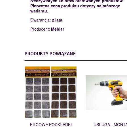
rzeczywistych kolorów oferowanych produktów.
Pierwotna cena produktu dotyczy najtańszego
wariantu.
Gwarancja:
2 lata
Producent:
Meblar
PRODUKTY POWIĄZANE
PODKŁADKI
MONTAŻ
110562
114200
FILCOWE PODKŁADKI
USŁUGA - MONT