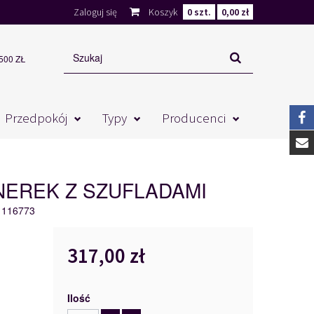
Zaloguj się
Koszyk
0
szt.
0,00 zł
00 ZŁ
Przedpokój
Typy
Producenci
EREK Z SZUFLADAMI
116773
317,00 zł
Ilość