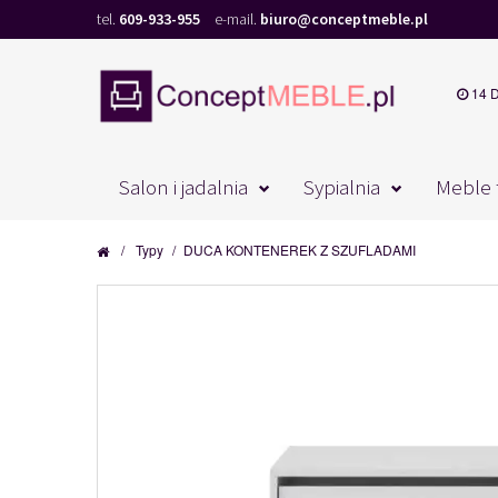
tel.
609-933-955
e-mail.
biuro@conceptmeble.pl
14 
Salon i jadalnia
Sypialnia
Meble 
/
Typy
/
DUCA KONTENEREK Z SZUFLADAMI