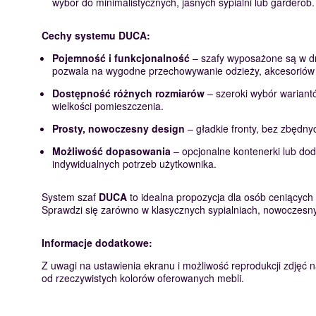
wybór do minimalistycznych, jasnych sypialni lub garderób.
Cechy systemu DUCA:
Pojemność i funkcjonalność
– szafy wyposażone są w drą
pozwala na wygodne przechowywanie odzieży, akcesoriów i 
Dostępność różnych rozmiarów
– szeroki wybór wariant
wielkości pomieszczenia.
Prosty, nowoczesny design
– gładkie fronty, bez zbędny
Możliwość dopasowania
– opcjonalne kontenerki lub do
indywidualnych potrzeb użytkownika.
System szaf
DUCA
to idealna propozycja dla osób ceniących 
Sprawdzi się zarówno w klasycznych sypialniach, nowoczesnyc
Informacje dodatkowe:
Z uwagi na ustawienia ekranu i możliwość reprodukcji zdjęć na
od rzeczywistych kolorów oferowanych mebli.