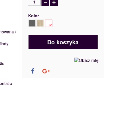
Kolor
inowana /
Do koszyka
flady
Nie
ontażu