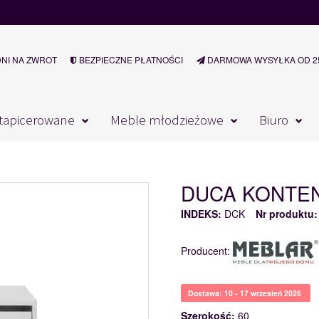
DNI NA ZWROT
BEZPIECZNE PŁATNOŚCI
DARMOWA WYSYŁKA OD 25
tapicerowane
Meble młodzieżowe
Biuro
DUCA KONTEN
INDEKS:
DCK
Nr produktu:
Producent:
Dostawa: 10 - 17 wrzesień 2026
Szerokość:
60