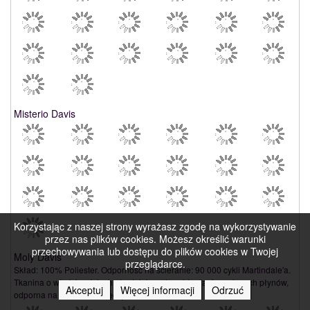
Misterio Davis
Korzystając z naszej strony wyrażasz zgodę na wykorzystywanie
przez nas plików cookies. Możesz określić warunki
przechowywania lub dostępu do plików cookies w Twojej
Moly Davis
przeglądarce.
Skład: 100% Poliester. Odporność na ścieranie: 90 000 cykli Martindale'a.
Tkanina o właściwościach utrudniających wchłanianie rozlanych płynów,
Akceptuj
Więcej informacji
Odrzuć
odporna na ścieranie. Więcej na stronie Davis.pl