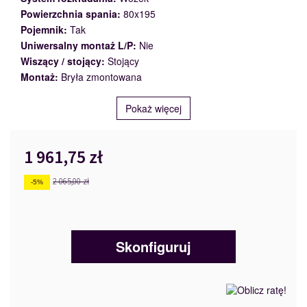
Powierzchnia spania:
80x195
Pojemnik:
Tak
Uniwersalny montaż L/P:
Nie
Wiszący / stojący:
Stojący
Montaż:
Bryła zmontowana
Pokaż więcej
1 961,75 zł
2 065,00 zł
-5%
Skonfiguruj