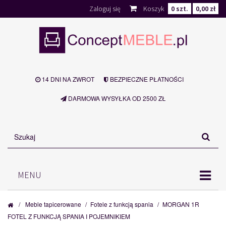
Zaloguj się
Koszyk
0
szt.
0,00 zł
14 DNI NA ZWROT
BEZPIECZNE PŁATNOŚCI
DARMOWA WYSYŁKA OD 2500 ZŁ
MENU
/
Meble tapicerowane
/
Fotele z funkcją spania
/
MORGAN 1R
FOTEL Z FUNKCJĄ SPANIA I POJEMNIKIEM