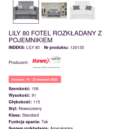
LILY 80 FOTEL ROZKŁADANY Z
POJEMNIKIEM
INDEKS:
LILY 80
Nr produktu:
120135
Producent:
Dostawa: 16 - 23 wrzesień 2026
Szerokość:
106
Wysokość:
91
Głębokość:
115
Styl:
Nowoczesny
Klasa:
Standard
Funkcja spania:
Tak
System rozkładania:
Amerykanka