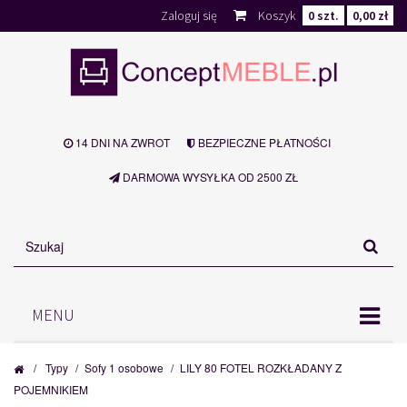
Zaloguj się
Koszyk
0
szt.
0,00 zł
14 DNI NA ZWROT
BEZPIECZNE PŁATNOŚCI
DARMOWA WYSYŁKA OD 2500 ZŁ
MENU
/
Typy
/
Sofy 1 osobowe
/
LILY 80 FOTEL ROZKŁADANY Z
POJEMNIKIEM