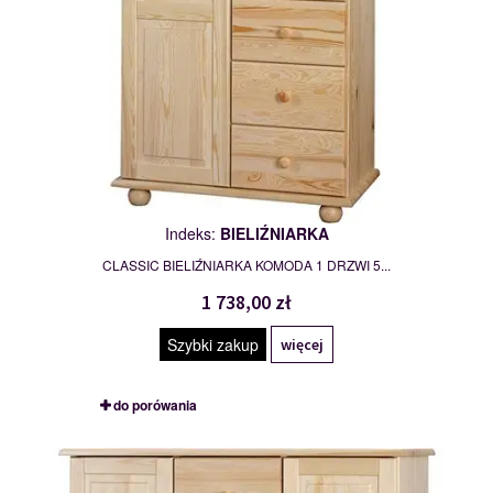
Indeks:
BIELIŹNIARKA
CLASSIC BIELIŹNIARKA KOMODA 1 DRZWI 5...
1 738,00 zł
Szybki zakup
więcej
do porówania
BIELIŹNIARKA
109676