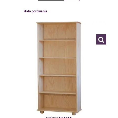
do porówania
REGAŁ
109738