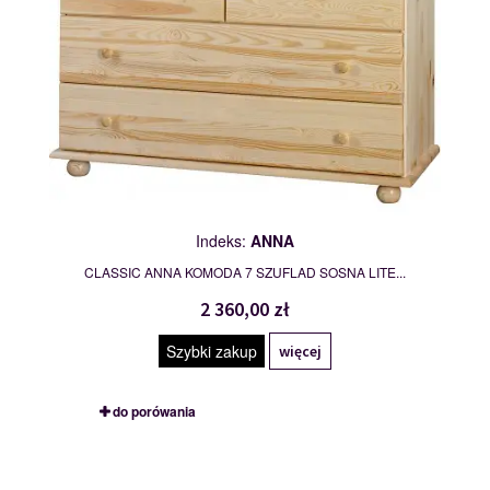
Indeks:
ANNA
CLASSIC ANNA KOMODA 7 SZUFLAD SOSNA LITE...
2 360,00 zł
Szybki zakup
więcej
do porówania
ROXANA
109694