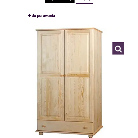
do porówania
SZAFA 100
109771