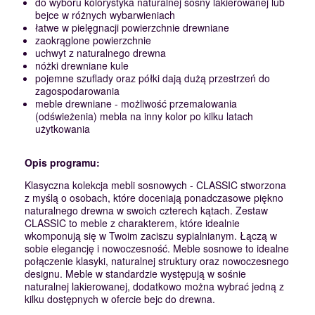
do wyboru kolorystyka naturalnej sosny lakierowanej lub
bejce w różnych wybarwieniach
łatwe w pielęgnacji powierzchnie drewniane
zaokrąglone powierzchnie
uchwyt z naturalnego drewna
nóżki drewniane kule
pojemne szuflady oraz półki dają dużą przestrzeń do
zagospodarowania
meble drewniane - możliwość przemalowania
(odświeżenia) mebla na inny kolor po kilku latach
użytkowania
Opis programu:
Klasyczna kolekcja mebli sosnowych - CLASSIC stworzona
z myślą o osobach, które doceniają ponadczasowe piękno
naturalnego drewna w swoich czterech kątach. Zestaw
CLASSIC to meble z charakterem, które idealnie
wkomponują się w Twoim zaciszu sypialnianym. Łączą w
sobie elegancję i nowoczesność. Meble sosnowe to idealne
połączenie klasyki, naturalnej struktury oraz nowoczesnego
designu. Meble w standardzie występują w sośnie
naturalnej lakierowanej, dodatkowo można wybrać jedną z
kilku dostępnych w ofercie bejc do drewna.