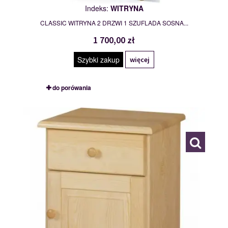
Indeks:
WITRYNA
CLASSIC WITRYNA 2 DRZWI 1 SZUFLADA SOSNA...
1 700,00 zł
Szybki zakup
więcej
do porówania
OLIVIER
113068