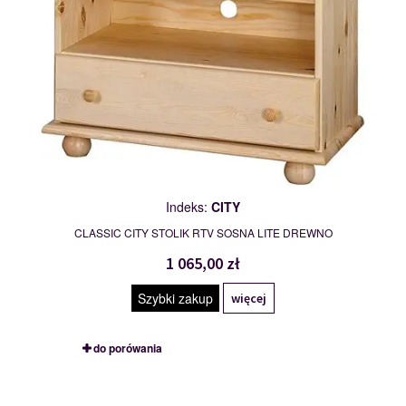
Indeks:
CITY
CLASSIC CITY STOLIK RTV SOSNA LITE DREWNO
1 065,00 zł
Szybki zakup
więcej
do porówania
SOFT
109752