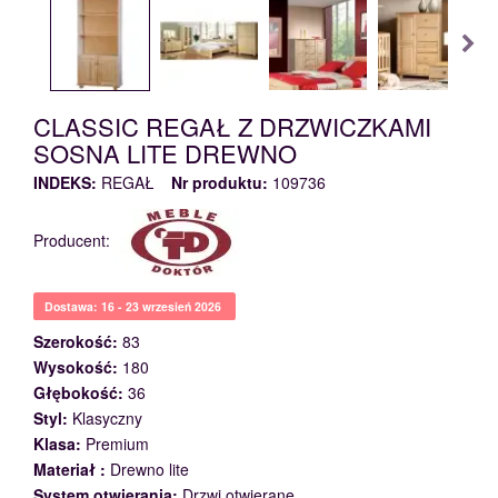
CLASSIC REGAŁ Z DRZWICZKAMI
SOSNA LITE DREWNO
INDEKS:
REGAŁ
Nr produktu:
109736
Producent:
Dostawa: 16 - 23 wrzesień 2026
Szerokość:
83
Wysokość:
180
Głębokość:
36
Styl:
Klasyczny
Klasa:
Premium
Materiał :
Drewno lite
System otwierania:
Drzwi otwierane