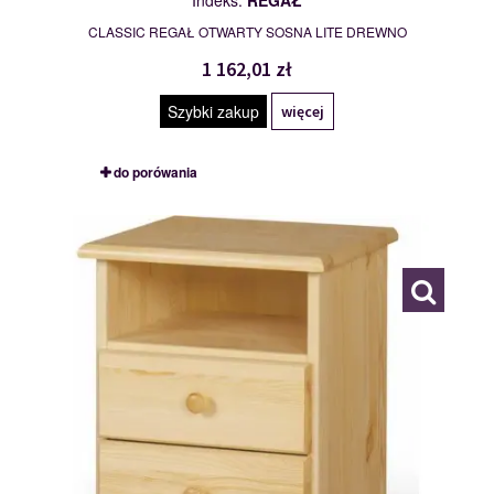
Indeks:
REGAŁ
CLASSIC REGAŁ OTWARTY SOSNA LITE DREWNO
1 162,01 zł
Szybki zakup
więcej
do porówania
PASCAL
109744