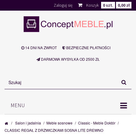
Zaloguj się
Koszyk
0
szt.
0,00 zł
14 DNI NA ZWROT
BEZPIECZNE PŁATNOŚCI
DARMOWA WYSYŁKA OD 2500 ZŁ
MENU
/
Salon i jadalnia
/
Meble sosnowe
/
Classic - Meble Doktór
/
CLASSIC REGAŁ Z DRZWICZKAMI SOSNA LITE DREWNO