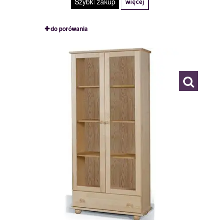
Szybki zakup
więcej
do porówania
WITRYNA
109788