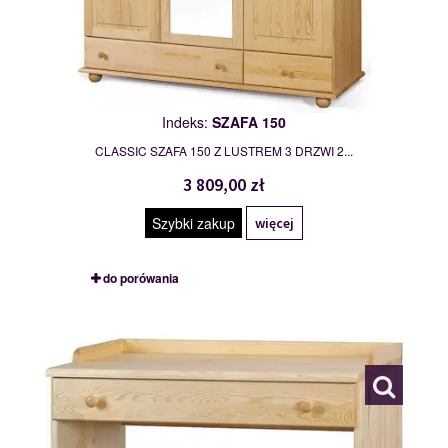
Indeks:
SZAFA 150
CLASSIC SZAFA 150 Z LUSTREM 3 DRZWI 2...
3 809,00 zł
Szybki zakup
więcej
do porówania
TOALETKA
109783