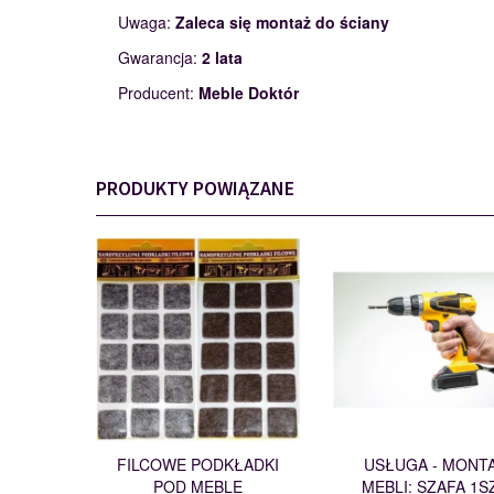
Uwaga:
Zaleca się montaż do ściany
Gwarancja:
2 lata
Producent:
Meble Doktór
PRODUKTY POWIĄZANE
PODKŁADKI
MONTAŻ
110562
114200
FILCOWE PODKŁADKI
USŁUGA - MONT
POD MEBLE
MEBLI: SZAFA 1S