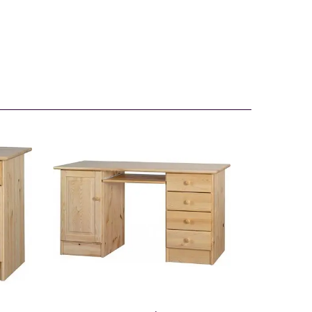
BIURKO DUŻE
109679