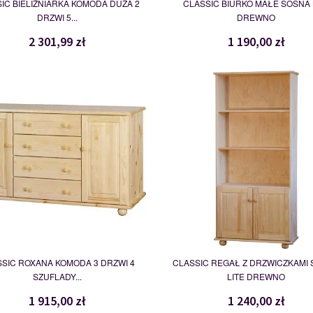
IC BIELIŹNIARKA KOMODA DUŻA 2
CLASSIC BIURKO MAŁE SOSNA 
DRZWI 5...
DREWNO
2 301,99 zł
1 190,00 zł
ROXANA
REGAŁ
109694
109736
SIC ROXANA KOMODA 3 DRZWI 4
CLASSIC REGAŁ Z DRZWICZKAMI
SZUFLADY...
LITE DREWNO
1 915,00 zł
1 240,00 zł