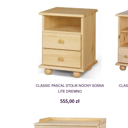
PASCAL
109744
CLASSIC PASCAL STOLIK NOCNY SOSNA
CLAS
LITE DREWNO
555,00 zł
TOALETKA
109783