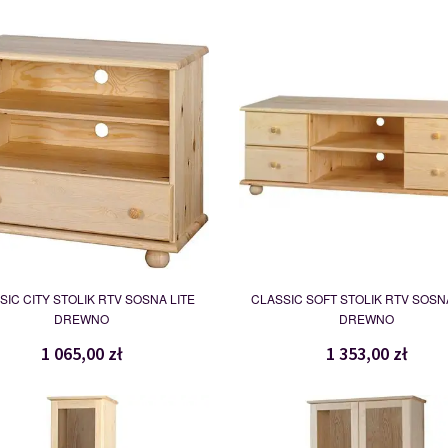
CITY
SOFT
109747
109752
SIC CITY STOLIK RTV SOSNA LITE
CLASSIC SOFT STOLIK RTV SOSN
DREWNO
DREWNO
1 065,00 zł
1 353,00 zł
WITRYNA
WITRYNA
109785
109788