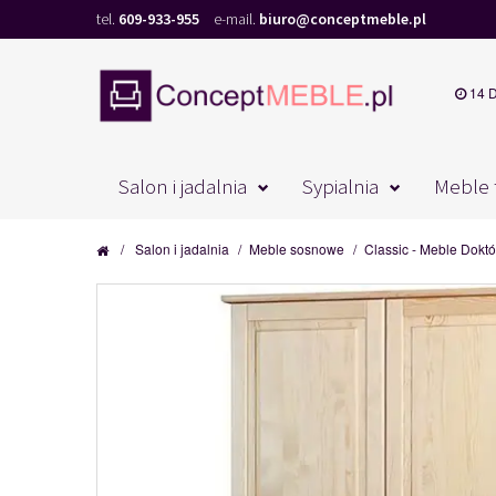
tel.
609-933-955
e-mail.
biuro@conceptmeble.pl
14 
Salon i jadalnia
Sypialnia
Meble 
/
Salon i jadalnia
/
Meble sosnowe
/
Classic - Meble Doktó