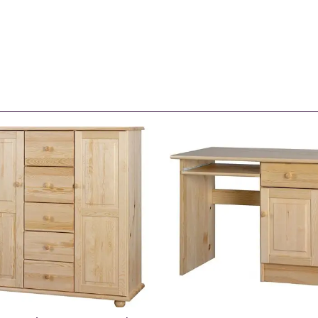
BIELIŹNIARKA
BIURKO MAŁE
109676
109678