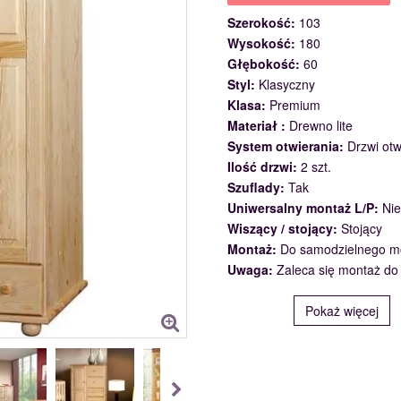
Szerokość:
103
Wysokość:
180
Głębokość:
60
Styl:
Klasyczny
Klasa:
Premium
Materiał :
Drewno lite
System otwierania:
Drzwi ot
Ilość drzwi:
2 szt.
Szuflady:
Tak
Uniwersalny montaż L/P:
Nie
Wiszący / stojący:
Stojący
Montaż:
Do samodzielnego m
Uwaga:
Zaleca się montaż do
Pokaż więcej