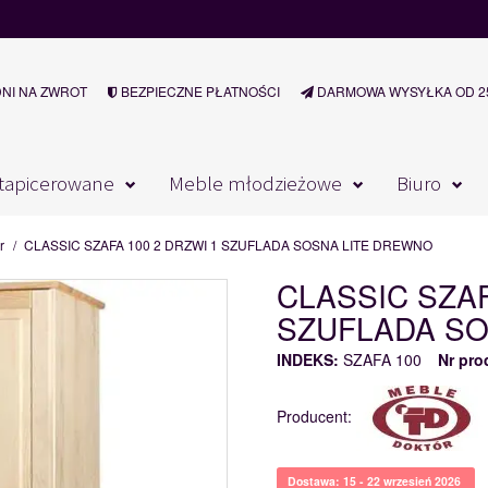
DNI NA ZWROT
BEZPIECZNE PŁATNOŚCI
DARMOWA WYSYŁKA OD 25
tapicerowane
Meble młodzieżowe
Biuro
r
/
CLASSIC SZAFA 100 2 DRZWI 1 SZUFLADA SOSNA LITE DREWNO
CLASSIC SZAF
SZUFLADA SO
INDEKS:
SZAFA 100
Nr pro
Producent:
Dostawa: 15 - 22 wrzesień 2026