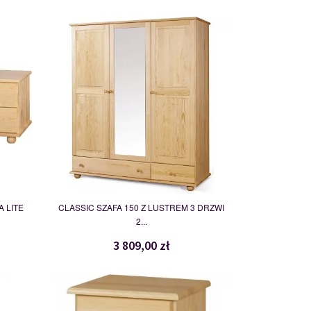
SZAFA 150
109776
A LITE
CLASSIC SZAFA 150 Z LUSTREM 3 DRZWI
2...
3 809,00 zł
OLIVIER
113068