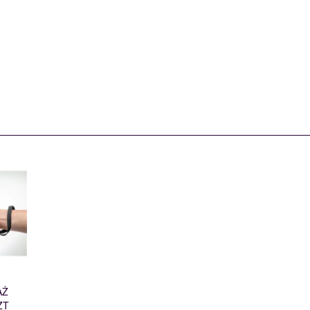
AŻ
ZT