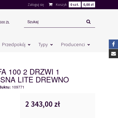
Zaloguj się
Koszyk
0
szt.
0,00 zł
00 ZŁ
Przedpokój
Typy
Producenci
A 100 2 DRZWI 1
SNA LITE DREWNO
duktu:
109771
2 343,00 zł