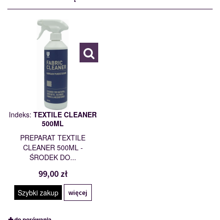
TEXTILE
CLEANER 500ML
114206
Indeks:
TEXTILE CLEANER
500ML
PREPARAT TEXTILE
CLEANER 500ML -
ŚRODEK DO...
99,00 zł
Szybki zakup
więcej
do porówania