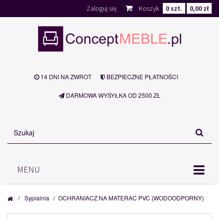
Zaloguj się
Koszyk
0
szt.
0,00 zł
14 DNI NA ZWROT
BEZPIECZNE PŁATNOŚCI
DARMOWA WYSYŁKA OD 2500 ZŁ
MENU
/
Sypialnia
/
OCHRANIACZ NA MATERAC PVC (WODOODPORNY)