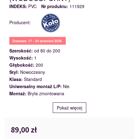
INDEKS:
PVC
Nr produktu:
111929
Producent:
Dostawa: 17 - 24 wrzesień 2026
Szerokość:
od 80 do 200
Wysokość:
1
Głębokość:
200
Styl:
Nowoczesny
Klasa:
Standard
Uniwersalny montaż L/P:
Nie
Montaż:
Bryła zmontowana
Pokaż więcej
89,00 zł