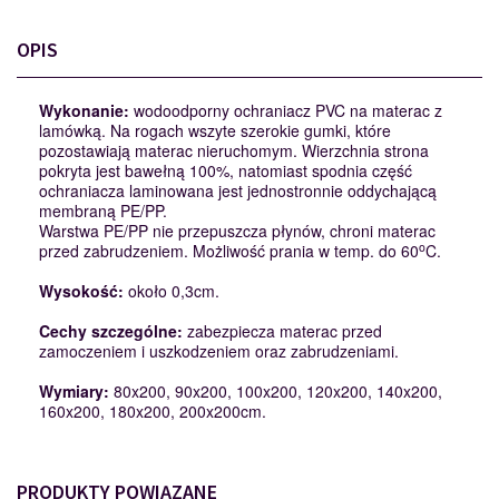
OPIS
Wykonanie:
wodoodporny ochraniacz PVC na materac z
lamówką. Na rogach wszyte szerokie gumki, które
pozostawiają materac nieruchomym. Wierzchnia strona
pokryta jest bawełną 100%, natomiast spodnia część
ochraniacza laminowana jest jednostronnie oddychającą
membraną PE/PP.
Warstwa PE/PP nie przepuszcza płynów, chroni materac
o
przed zabrudzeniem. Możliwość prania w temp. do 60
C.
Wysokość:
około 0,3cm.
Cechy szczególne:
zabezpiecza materac przed
zamoczeniem i uszkodzeniem oraz zabrudzeniami.
Wymiary:
80x200, 90x200, 100x200, 120x200, 140x200,
160x200, 180x200, 200x200cm.
PRODUKTY POWIĄZANE