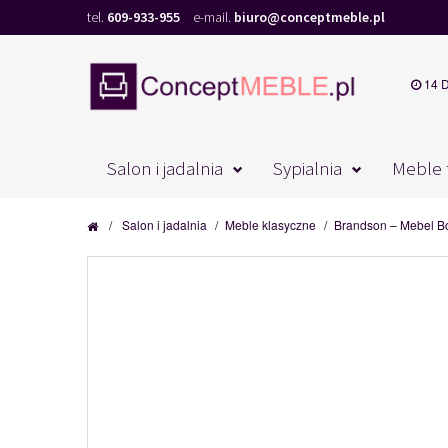
tel.
609-933-955
e-mail.
biuro@conceptmeble.pl
14 
Salon i jadalnia
Sypialnia
Meble 
/
Salon i jadalnia
/
Meble klasyczne
/
Brandson – Mebel B