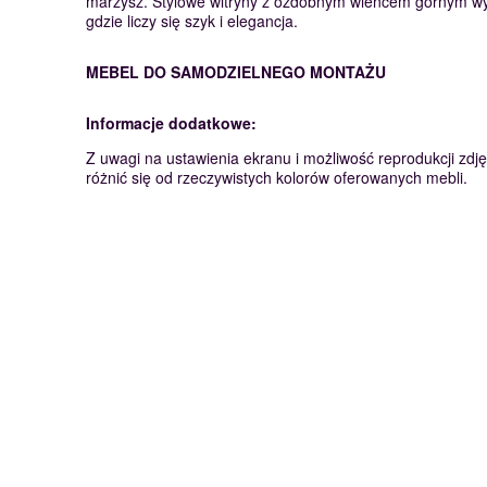
marzysz. Stylowe witryny z ozdobnym wieńcem górnym wye
gdzie liczy się szyk i elegancja.
MEBEL DO SAMODZIELNEGO MONTAŻU
Informacje dodatkowe:
Z uwagi na ustawienia ekranu i możliwość reprodukcji zdję
różnić się od rzeczywistych kolorów oferowanych mebli.