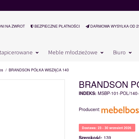
DNI NA ZWROT
BEZPIECZNE PŁATNOŚCI
DARMOWA WYSYŁKA OD 25
tapicerowane
Meble młodzieżowe
Biuro
os
/
BRANDSON PÓŁKA WISZĄCA 140
BRANDSON PÓ
INDEKS:
MSBP-101-POL/140-
Producent:
Dostawa: 23 - 30 wrzesień 2026
Szerokość:
139