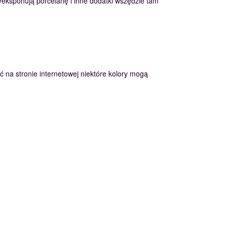
ksponują porcelanę i inne dodatki wszędzie tam
ć na stronie internetowej niektóre kolory mogą