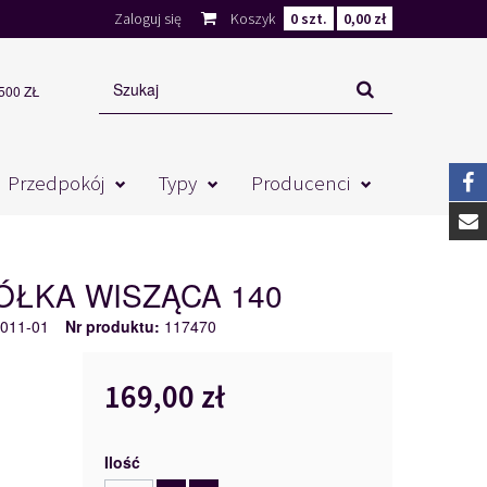
Zaloguj się
Koszyk
0
szt.
0,00 zł
00 ZŁ
Przedpokój
Typy
Producenci
ŁKA WISZĄCA 140
011-01
Nr produktu:
117470
169,00 zł
Ilość