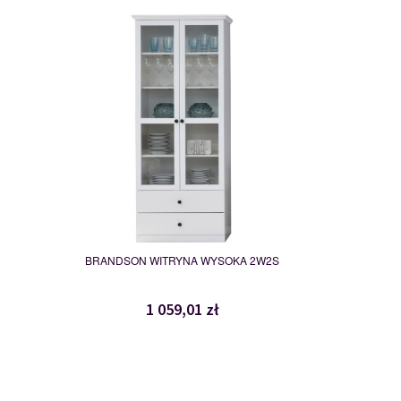
-01
MSBP-101-WIT_WYS_2W2S-
011-01
117475
BRANDSON WITRYNA WYSOKA 2W2S
1 059,01 zł