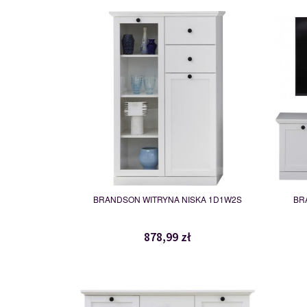
MSBP-101-WIT_NIS_1D1W2S-
011-01
SZFK
117471
BRANDSON WITRYNA NISKA 1D1W2S
BR
878,99 zł
MSBP-101-KOM_2D4S-011-01
117472