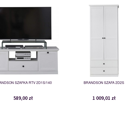
MSBP-101-
MSBP-101-SZF_2D2S-011
_RTV_2D1S/140-011-
117474
117473
ANDSON SZAFKA RTV 2D1S/140
BRANDSON SZAFA 2D2S
589,00 zł
1 009,01 zł