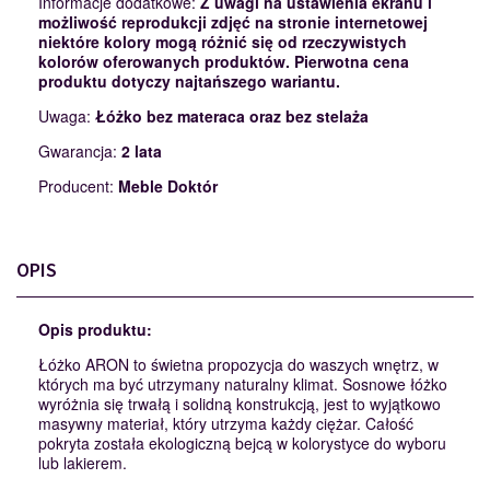
Informacje dodatkowe:
Z uwagi na ustawienia ekranu i
możliwość reprodukcji zdjęć na stronie internetowej
niektóre kolory mogą różnić się od rzeczywistych
kolorów oferowanych produktów. Pierwotna cena
produktu dotyczy najtańszego wariantu.
Uwaga:
Łóżko bez materaca oraz bez stelaża
Gwarancja:
2 lata
Producent:
Meble Doktór
OPIS
Opis produktu:
Łóżko ARON to świetna propozycja do waszych wnętrz, w
których ma być utrzymany naturalny klimat. Sosnowe łóżko
wyróżnia się trwałą i solidną konstrukcją, jest to wyjątkowo
masywny materiał, który utrzyma każdy ciężar. Całość
pokryta została ekologiczną bejcą w kolorystyce do wyboru
lub lakierem.