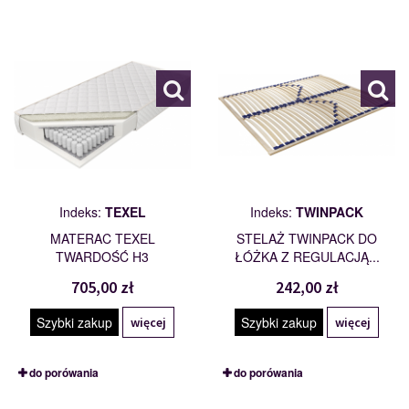
TEXEL
TWINPACK
101796
110238
Indeks:
TEXEL
Indeks:
TWINPACK
MATERAC TEXEL
STELAŻ TWINPACK DO
TWARDOŚĆ H3
ŁÓŻKA Z REGULACJĄ...
705,00 zł
242,00 zł
Szybki zakup
Szybki zakup
więcej
więcej
do porówania
do porówania
UNO
MONTAŻ