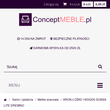
Zaloguj się
Koszyk
0
szt.
0,00 zł
14 DNI NA ZWROT
BEZPIECZNE PŁATNOŚCI
DARMOWA WYSYŁKA OD 2500 ZŁ
MENU
/
Salon i jadalnia
/
Meble sosnowe
/
ARON ŁÓŻKO 160X200 SOSNA
LITE DREWNO