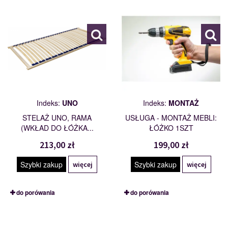
100947
114201
Indeks:
UNO
Indeks:
MONTAŻ
STELAŻ UNO, RAMA
USŁUGA - MONTAŻ MEBLI:
(WKŁAD DO ŁÓŻKA...
ŁÓŻKO 1SZT
213,00 zł
199,00 zł
Szybki zakup
Szybki zakup
więcej
więcej
do porówania
do porówania