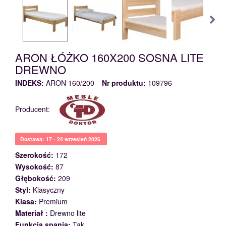
ARON ŁÓŻKO 160X200 SOSNA LITE
DREWNO
INDEKS:
ARON 160/200
Nr produktu:
109796
Producent:
Dostawa: 17 - 24 wrzesień 2026
Szerokość:
172
Wysokość:
87
Głębokość:
209
Styl:
Klasyczny
Klasa:
Premium
Materiał :
Drewno lite
Funkcja spania:
Tak