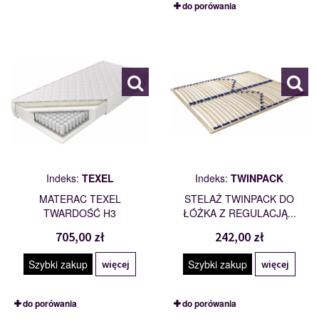
do porówania
TEXEL
TWINPACK
101796
110238
Indeks:
TEXEL
Indeks:
TWINPACK
MATERAC TEXEL
STELAŻ TWINPACK DO
TWARDOŚĆ H3
ŁÓŻKA Z REGULACJĄ...
705,00 zł
242,00 zł
Szybki zakup
Szybki zakup
więcej
więcej
do porówania
do porówania