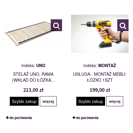
UNO
MONTAŻ
100947
114201
Indeks:
UNO
Indeks:
MONTAŻ
STELAŻ UNO, RAMA
USŁUGA - MONTAŻ MEBLI:
(WKŁAD DO ŁÓŻKA...
ŁÓŻKO 1SZT
213,00 zł
199,00 zł
Szybki zakup
Szybki zakup
więcej
więcej
do porówania
do porówania