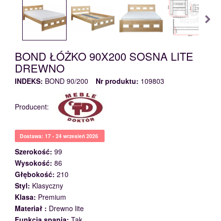
BOND ŁÓŻKO 90X200 SOSNA LITE
DREWNO
INDEKS:
BOND 90/200
Nr produktu:
109803
Producent:
Dostawa: 17 - 24 wrzesień 2026
Szerokość:
99
Wysokość:
86
Głębokość:
210
Styl:
Klasyczny
Klasa:
Premium
Materiał :
Drewno lite
Funkcja spania:
Tak