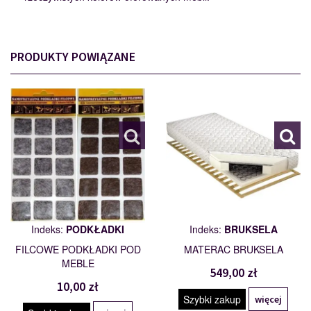
PRODUKTY POWIĄZANE
PODKŁADKI
BRUKSELA
110562
101772
Indeks:
PODKŁADKI
Indeks:
BRUKSELA
FILCOWE PODKŁADKI POD
MATERAC BRUKSELA
MEBLE
549,00 zł
10,00 zł
Szybki zakup
więcej