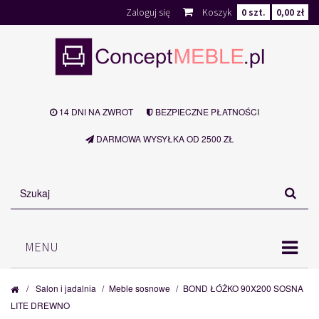
Zaloguj się
Koszyk
0
szt.
0,00 zł
14 DNI NA ZWROT
BEZPIECZNE PŁATNOŚCI
DARMOWA WYSYŁKA OD 2500 ZŁ
MENU
/
Salon i jadalnia
/
Meble sosnowe
/
BOND ŁÓŻKO 90X200 SOSNA
LITE DREWNO