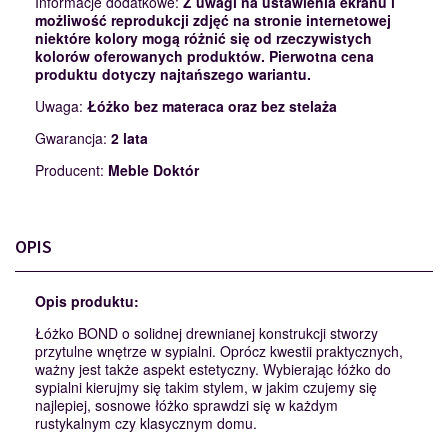
Informacje dodatkowe:
Z uwagi na ustawienia ekranu i
możliwość reprodukcji zdjęć na stronie internetowej
niektóre kolory mogą różnić się od rzeczywistych
kolorów oferowanych produktów. Pierwotna cena
produktu dotyczy najtańszego wariantu.
Uwaga:
Łóżko bez materaca oraz bez stelaża
Gwarancja:
2 lata
Producent:
Meble Doktór
OPIS
Opis produktu:
Łóżko BOND o solidnej drewnianej konstrukcji stworzy
przytulne wnętrze w sypialni. Oprócz kwestii praktycznych,
ważny jest także aspekt estetyczny. Wybierając łóżko do
sypialni kierujmy się takim stylem, w jakim czujemy się
najlepiej, sosnowe łóżko sprawdzi się w każdym
rustykalnym czy klasycznym domu.