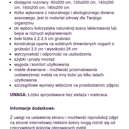
dostępne rozmiary: 90x200 cm, 120x200 cm, 140x200
cm, 160x200 cm, 180x200 cm
łóżko wykonane z naturalnego i ekologicznego drewna
sosnowego, jest to materiał zdrowy dla Twojego
organizmu
do wyboru kolorystyka naturalnej sosny lakierowanej lub
bejce w różnych wybarwieniach
boki łóżka 2,2-2,5 cm grubości
konstrukcja oparta na solidnych drewnianych nogach o
grubości 3,5 cm i wysokości 25 cm
wytrzymałość i odporność na uszkodzenia
szybki i prosty montaż
wygoda i komfort użytkowania
meble drewniane - możliwość przemalowania
(odświeżenia) mebla na inny kolor po kilku latach
użytkowania
szczegółowe wymiary widoczne na przedostatnim zdjęciu
UWAGA:
Łóżko sprzedawane bez stelaża i materaca.
Informacje dodatkowe:
Z uwagi na ustawienia ekranu i możliwość reprodukcji zdjęć
na stronie internetowej niektóre kolory mogą różnić się od
rzeczywistych kolorów oferowanych mebli.