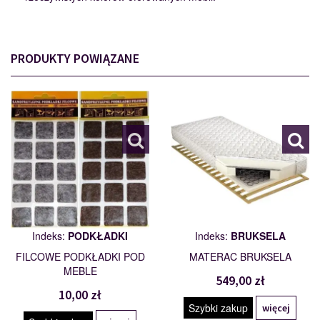
PRODUKTY POWIĄZANE
PODKŁADKI
BRUKSELA
110562
101772
Indeks:
PODKŁADKI
Indeks:
BRUKSELA
FILCOWE PODKŁADKI POD
MATERAC BRUKSELA
MEBLE
549,00 zł
10,00 zł
Szybki zakup
więcej