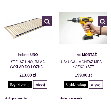
UNO
MONTAŻ
100947
114201
Indeks:
UNO
Indeks:
MONTAŻ
STELAŻ UNO, RAMA
USŁUGA - MONTAŻ MEBLI:
(WKŁAD DO ŁÓŻKA...
ŁÓŻKO 1SZT
213,00 zł
199,00 zł
Szybki zakup
Szybki zakup
więcej
więcej
do porówania
do porówania