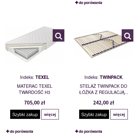
do porówania
TEXEL
TWINPACK
101796
110238
Indeks:
TEXEL
Indeks:
TWINPACK
MATERAC TEXEL
STELAŻ TWINPACK DO
TWARDOŚĆ H3
ŁÓŻKA Z REGULACJĄ...
705,00 zł
242,00 zł
Szybki zakup
Szybki zakup
więcej
więcej
do porówania
do porówania