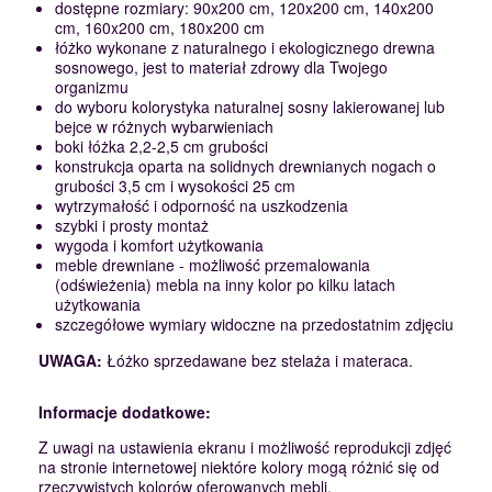
dostępne rozmiary: 90x200 cm, 120x200 cm, 140x200
cm, 160x200 cm, 180x200 cm
łóżko wykonane z naturalnego i ekologicznego drewna
sosnowego, jest to materiał zdrowy dla Twojego
organizmu
do wyboru kolorystyka naturalnej sosny lakierowanej lub
bejce w różnych wybarwieniach
boki łóżka 2,2-2,5 cm grubości
konstrukcja oparta na solidnych drewnianych nogach o
grubości 3,5 cm i wysokości 25 cm
wytrzymałość i odporność na uszkodzenia
szybki i prosty montaż
wygoda i komfort użytkowania
meble drewniane - możliwość przemalowania
(odświeżenia) mebla na inny kolor po kilku latach
użytkowania
szczegółowe wymiary widoczne na przedostatnim zdjęciu
UWAGA:
Łóżko sprzedawane bez stelaża i materaca.
Informacje dodatkowe:
Z uwagi na ustawienia ekranu i możliwość reprodukcji zdjęć
na stronie internetowej niektóre kolory mogą różnić się od
rzeczywistych kolorów oferowanych mebli.