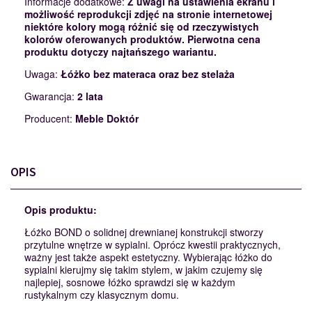
Informacje dodatkowe:
Z uwagi na ustawienia ekranu i
możliwość reprodukcji zdjęć na stronie internetowej
niektóre kolory mogą różnić się od rzeczywistych
kolorów oferowanych produktów. Pierwotna cena
produktu dotyczy najtańszego wariantu.
Uwaga:
Łóżko bez materaca oraz bez stelaża
Gwarancja:
2 lata
Producent:
Meble Doktór
OPIS
Opis produktu:
Łóżko BOND o solidnej drewnianej konstrukcji stworzy
przytulne wnętrze w sypialni. Oprócz kwestii praktycznych,
ważny jest także aspekt estetyczny. Wybierając łóżko do
sypialni kierujmy się takim stylem, w jakim czujemy się
najlepiej, sosnowe łóżko sprawdzi się w każdym
rustykalnym czy klasycznym domu.