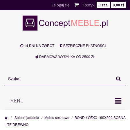
Zaloguj się
Koszyk
0
szt.
0,00 zł
14 DNI NA ZWROT
BEZPIECZNE PŁATNOŚCI
DARMOWA WYSYŁKA OD 2500 ZŁ
MENU
/
Salon i jadalnia
/
Meble sosnowe
/
BOND ŁÓŻKO 160X200 SOSNA
LITE DREWNO