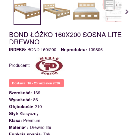
BOND ŁÓŻKO 160X200 SOSNA LITE
DREWNO
INDEKS:
BOND 160/200
Nr produktu:
109806
Producent:
Dostawa: 16 - 23 wrzesień 2026
Szerokość:
169
Wysokość:
86
Głębokość:
210
Styl:
Klasyczny
Klasa:
Premium
Materiał :
Drewno lite
Funkcja spania:
Tak