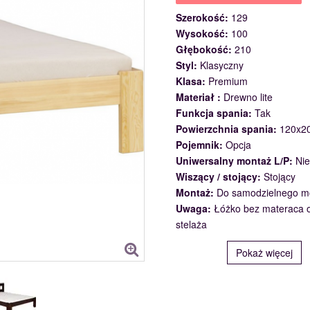
Szerokość:
129
Wysokość:
100
Głębokość:
210
Styl:
Klasyczny
Klasa:
Premium
Materiał :
Drewno lite
Funkcja spania:
Tak
Powierzchnia spania:
120x2
Pojemnik:
Opcja
Uniwersalny montaż L/P:
Nie
Wiszący / stojący:
Stojący
Montaż:
Do samodzielnego m
Uwaga:
Łóżko bez materaca 
stelaża
Pokaż więcej