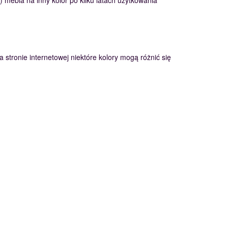
mebla na inny kolor po kilku latach użytkowania
 stronie internetowej niektóre kolory mogą różnić się