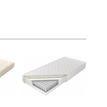
TEXEL
101796