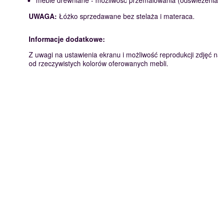
meble drewniane - możliwość przemalowania (odświeżenia) 
UWAGA:
Łóżko sprzedawane bez stelaża i materaca.
Informacje dodatkowe:
Z uwagi na ustawienia ekranu i możliwość reprodukcji zdjęć na
od rzeczywistych kolorów oferowanych mebli.