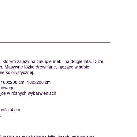
którym zależy na zakupie mebli na długie lata. Duże
ch. Masywne łóżko drewniane, łączące w sobie
e kolorystycznej.
, 160x200 cm, 180x200 cm
snowego
bejce w różnych wybarwieniach
bości 4 cm
u