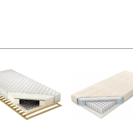
BRUKSELA
ESTRELLA LUX
101772
101791