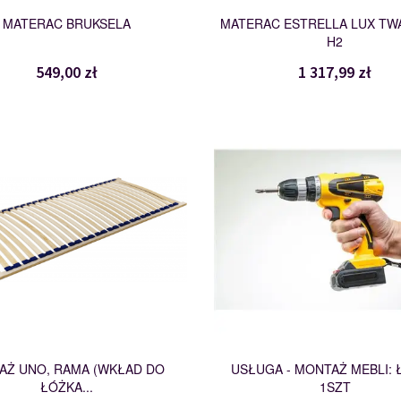
MATERAC BRUKSELA
MATERAC ESTRELLA LUX T
H2
549,00 zł
1 317,99 zł
UNO
MONTAŻ
100947
114201
AŻ UNO, RAMA (WKŁAD DO
USŁUGA - MONTAŻ MEBLI:
ŁÓŻKA...
1SZT