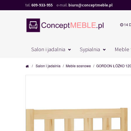
tel.
609-933-955
e-mail.
biuro@conceptmeble.pl
14 
Salon i jadalnia
Sypialnia
Meble 
/
Salon i jadalnia
/
Meble sosnowe
/
GORDON ŁÓŻKO 120