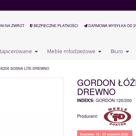
DNI NA ZWROT
BEZPIECZNE PŁATNOŚCI
DARMOWA WYSYŁKA OD 25
tapicerowane
Meble młodzieżowe
Biuro
X200 SOSNA LITE DREWNO
GORDON ŁÓŻK
DREWNO
INDEKS:
GORDON 120/200
Producent:
Dostawa: 16 - 23 wrzesień 2026