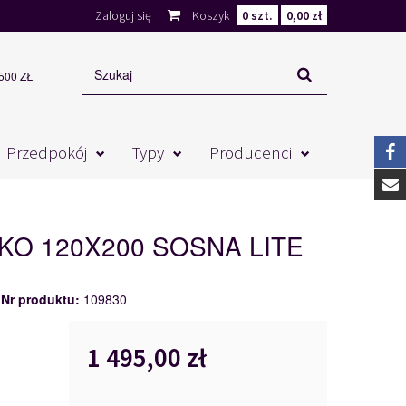
Zaloguj się
Koszyk
0
szt.
0,00 zł
00 ZŁ
Przedpokój
Typy
Producenci
O 120X200 SOSNA LITE
Nr produktu:
109830
1 495,00 zł