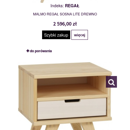
Indeks:
REGAŁ
MALMO REGAŁ SOSNA LITE DREWNO
2 596,00 zł
Szybki zakup
więcej
do porówania
STOLIK NOCNY
118316