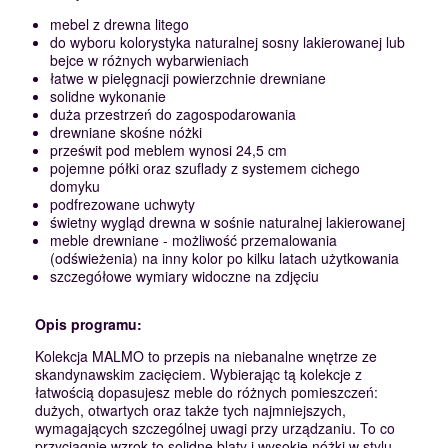
mebel z drewna litego
do wyboru kolorystyka naturalnej sosny lakierowanej lub
bejce w różnych wybarwieniach
łatwe w pielęgnacji powierzchnie drewniane
solidne wykonanie
duża przestrzeń do zagospodarowania
drewniane skośne nóżki
prześwit pod meblem wynosi 24,5 cm
pojemne półki oraz szuflady z systemem cichego
domyku
podfrezowane uchwyty
świetny wygląd drewna w sośnie naturalnej lakierowanej
meble drewniane - możliwość przemalowania
(odświeżenia) na inny kolor po kilku latach użytkowania
szczegółowe wymiary widoczne na zdjęciu
Opis programu:
Kolekcja MALMO to przepis na niebanalne wnętrze ze
skandynawskim zacięciem. Wybierając tą kolekcje z
łatwością dopasujesz meble do różnych pomieszczeń:
dużych, otwartych oraz także tych najmniejszych,
wymagających szczególnej uwagi przy urządzaniu. To co
przyciągnie wzrok to solidne blaty i wysokie nóżki w stylu