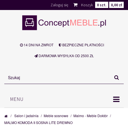
Zaloguj się
Koszyk
0
szt.
0,00 zł
14 DNI NA ZWROT
BEZPIECZNE PŁATNOŚCI
DARMOWA WYSYŁKA OD 2500 ZŁ
MENU
/
Salon i jadalnia
/
Meble sosnowe
/
Malmo - Meble Doktór
/
MALMO KOMODA II SOSNA LITE DREWNO