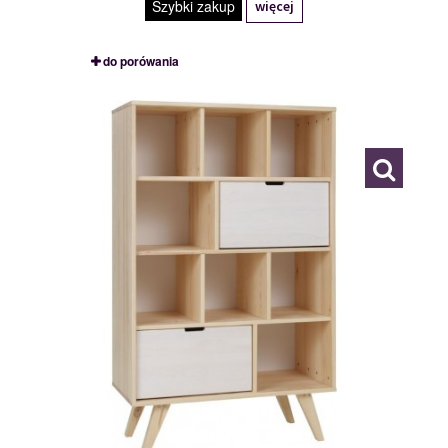
Szybki zakup
więcej
do porówania
REGAŁ
118314