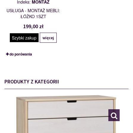
Indeks:
MONTAŻ
USŁUGA - MONTAŻ MEBLI:
ŁÓŻKO 1SZT
199,00 zł
Szybki zakup
więcej
do porówania
PRODUKTY Z KATEGORII
KOMODA I
118311