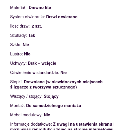
Materiał :
Drewno lite
System otwierania:
Drzwi otwierane
Ilość drzwi:
2 szt.
Szuflady:
Tak
Szkło:
Nie
Lustro:
Nie
Uchwyty:
Brak – wcięcie
Oświetlenie w standardzie:
Nie
Stopki:
Drewniane (w niewidocznych miejscach
ślizgacze z tworzywa sztucznego)
Wiszący / stojący:
Stojący
Montaż:
Do samodzielnego montażu
Mebel modułowy:
Nie
Informacje dodatkowe:
Z uwagi na ustawienia ekranu i
możliwość reprodukcji zdjęć na stronie internetowej