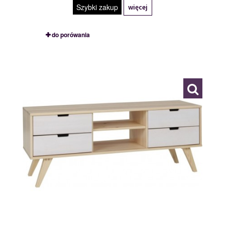
Szybki zakup
więcej
do porówania
RTV
118315