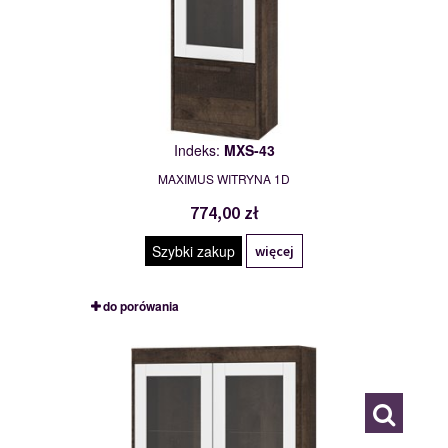
Indeks:
MXS-43
MAXIMUS WITRYNA 1D
774,00 zł
Szybki zakup
więcej
do porówania
MXS-44
117797