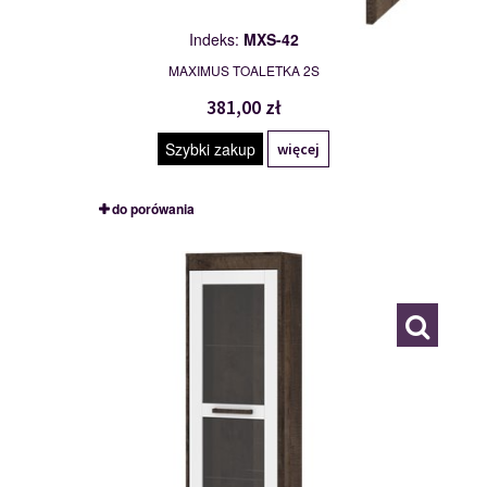
Indeks:
MXS-42
MAXIMUS TOALETKA 2S
381,00 zł
Szybki zakup
więcej
do porówania
MXS-43
117795