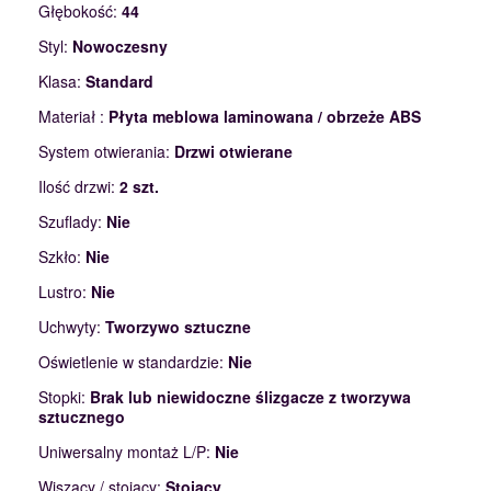
Głębokość:
44
Styl:
Nowoczesny
Klasa:
Standard
Materiał :
Płyta meblowa laminowana / obrzeże ABS
System otwierania:
Drzwi otwierane
Ilość drzwi:
2 szt.
Szuflady:
Nie
Szkło:
Nie
Lustro:
Nie
Uchwyty:
Tworzywo sztuczne
Oświetlenie w standardzie:
Nie
Stopki:
Brak lub niewidoczne ślizgacze z tworzywa
sztucznego
Uniwersalny montaż L/P:
Nie
Wiszący / stojący:
Stojący