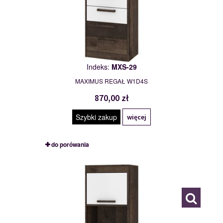
Indeks:
MXS-29
MAXIMUS REGAŁ W1D4S
870,00 zł
Szybki zakup
więcej
do porówania
MXS-30
117782