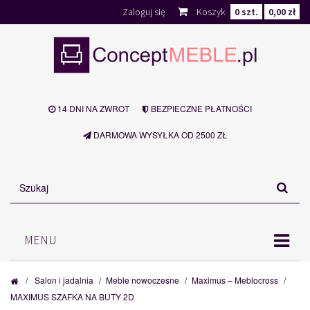
Zaloguj się
Koszyk
0
szt.
0,00 zł
14 DNI NA ZWROT
BEZPIECZNE PŁATNOŚCI
DARMOWA WYSYŁKA OD 2500 ZŁ
MENU
/
Salon i jadalnia
/
Meble nowoczesne
/
Maximus – Meblocross
/
MAXIMUS SZAFKA NA BUTY 2D