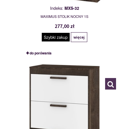
Indeks:
MXS-32
MAXIMUS STOLIK NOCNY 1S
277,00 zł
Szybki zakup
więcej
do porówania
MXS-39
117791