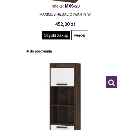
Indeks:
MXS-28
MAXIMUS REGAŁ OTWARTY W
452,00 zł
Szybki zakup
więcej
do porówania
MXS-29
117781