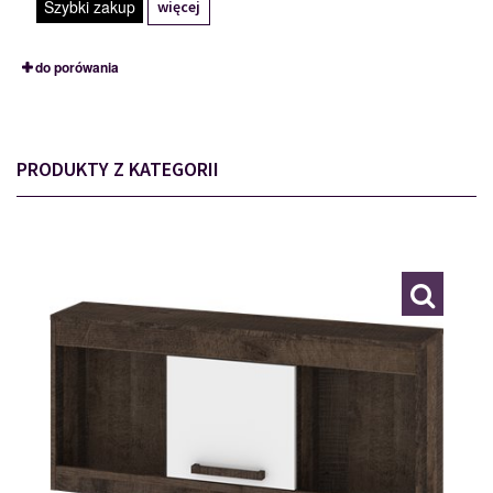
Szybki zakup
więcej
do porówania
PRODUKTY Z KATEGORII
MXS-21
117773