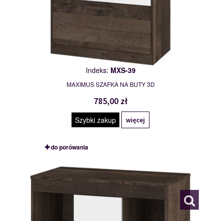
Indeks:
MXS-39
MAXIMUS SZAFKA NA BUTY 3D
785,00 zł
Szybki zakup
więcej
do porówania
MXS-40
117792