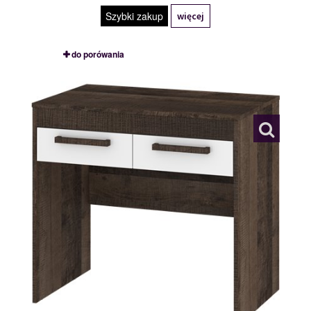
Szybki zakup
więcej
do porówania
MXS-42
117794