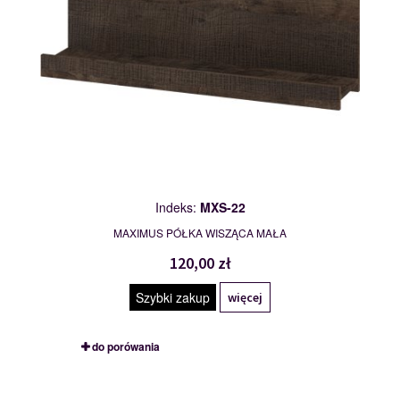
Indeks:
MXS-22
MAXIMUS PÓŁKA WISZĄCA MAŁA
120,00 zł
Szybki zakup
więcej
do porówania
MXS-23
117775