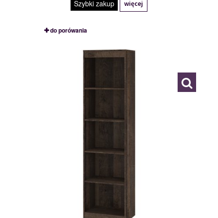
Szybki zakup
więcej
do porówania
MXS-28
117780