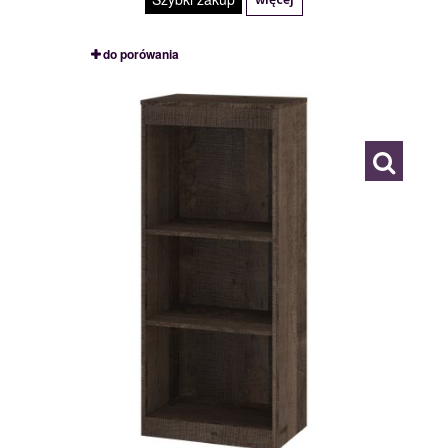
do porówania
MXS-24
117776