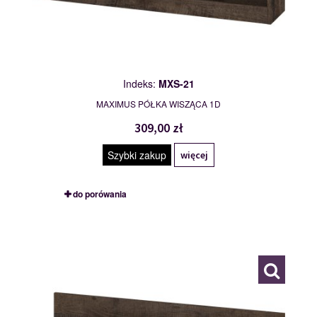
Indeks:
MXS-21
MAXIMUS PÓŁKA WISZĄCA 1D
309,00 zł
Szybki zakup
więcej
do porówania
MXS-22
117774