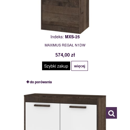
Indeks:
MXS-25
MAXIMUS REGAŁ N1DW
574,00 zł
Szybki zakup
więcej
do porówania
MXS-26
117778