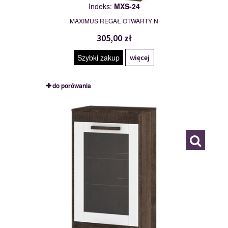
Indeks:
MXS-24
MAXIMUS REGAŁ OTWARTY N
305,00 zł
Szybki zakup
więcej
do porówania
MXS-25
117777