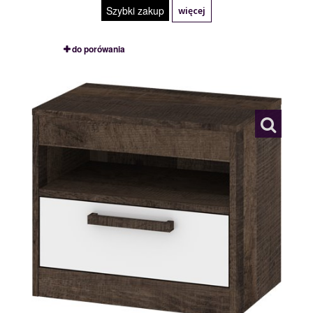
Szybki zakup
więcej
do porówania
MXS-32
117784