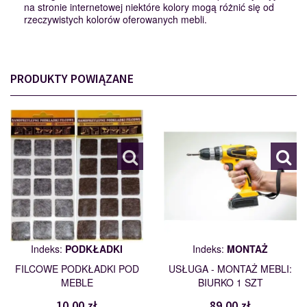
na stronie internetowej niektóre kolory mogą różnić się od
rzeczywistych kolorów oferowanych mebli.
PRODUKTY POWIĄZANE
PODKŁADKI
MONTAŻ
110562
109461
Indeks:
PODKŁADKI
Indeks:
MONTAŻ
FILCOWE PODKŁADKI POD
USŁUGA - MONTAŻ MEBLI:
MEBLE
BIURKO 1 SZT
10,00 zł
89,00 zł