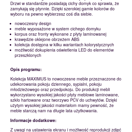
Drzwi w standardzie posiadają cichy domyk co sprawia, że
zamykają się płynnie. Dzięki szerokiej gamie kolorów do
wyboru na pewno wybierzesz coś dla siebie.
nowoczesny design
meble wyposażone w system cichego domyku
korpus oraz fronty wykonane z płyty laminowanej
krawędzie oklejone obrzeżem ABS
kolekcja dostępna w kilku wariantach kolorystycznych
możliwość dokupienia oświetlenia LED do elementów
przeszklonych
Opis programu:
Kolekcja MAXIMUS to nowoczesne meble przeznaczone do
udekorowania pokoju dziennego, sypialni, pokoju
młodzieżowego oraz przedpokoju. Do produkcji mebli
wykorzystano wysokiej jakości płyty meblowe laminowane,
szkło hartowane oraz tworzywo PCV do uchwytów. Dzięki
użytym wysokiej jakości materiałom mamy pewność, że
meble starczą nam na długie lata użytkowania.
Informacje dodatkowe:
Z uwagi na ustawienia ekranu i możliwość reprodukcji zdjęć