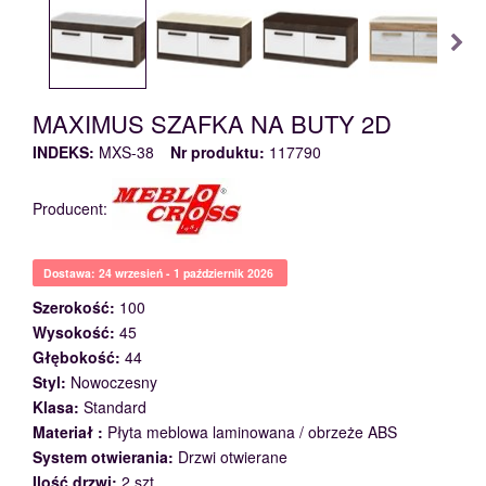
MAXIMUS SZAFKA NA BUTY 2D
INDEKS:
MXS-38
Nr produktu:
117790
Producent:
Dostawa: 24 wrzesień - 1 październik 2026
Szerokość:
100
Wysokość:
45
Głębokość:
44
Styl:
Nowoczesny
Klasa:
Standard
Materiał :
Płyta meblowa laminowana / obrzeże ABS
System otwierania:
Drzwi otwierane
Ilość drzwi:
2 szt.