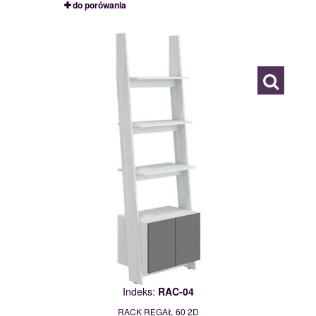
do porówania
RAC-04
114997
Indeks:
RAC-04
RACK REGAŁ 60 2D