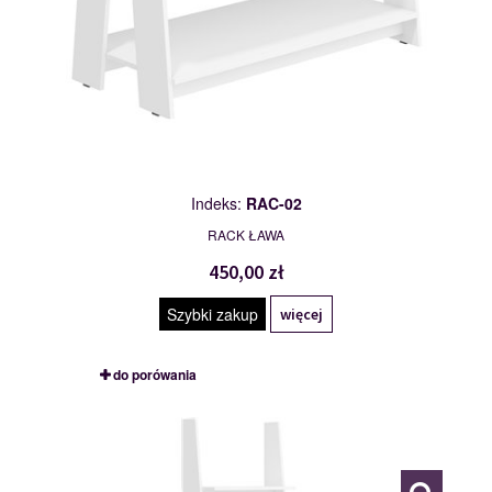
Indeks:
RAC-02
RACK ŁAWA
450,00 zł
Szybki zakup
więcej
do porówania
RAC-03
114996