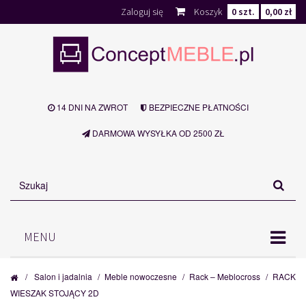
Zaloguj się
Koszyk
0
szt.
0,00 zł
14 DNI NA ZWROT
BEZPIECZNE PŁATNOŚCI
DARMOWA WYSYŁKA OD 2500 ZŁ
MENU
/
Salon i jadalnia
/
Meble nowoczesne
/
Rack – Meblocross
/
RACK
WIESZAK STOJĄCY 2D