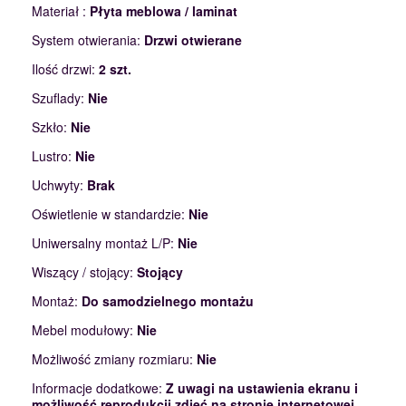
Materiał :
Płyta meblowa / laminat
System otwierania:
Drzwi otwierane
Ilość drzwi:
2 szt.
Szuflady:
Nie
Szkło:
Nie
Lustro:
Nie
Uchwyty:
Brak
Oświetlenie w standardzie:
Nie
Uniwersalny montaż L/P:
Nie
Wiszący / stojący:
Stojący
Montaż:
Do samodzielnego montażu
Mebel modułowy:
Nie
Możliwość zmiany rozmiaru:
Nie
Informacje dodatkowe:
Z uwagi na ustawienia ekranu i
możliwość reprodukcji zdjęć na stronie internetowej