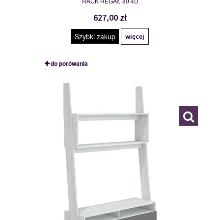
RACK REGAŁ 80 4D
627,00 zł
Szybki zakup
więcej
do porówania
RAC-09
115002