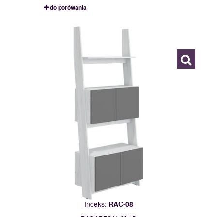
do porówania
RAC-08
115001
Indeks:
RAC-08