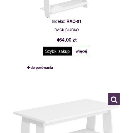
Indeks:
RAC-01
RACK BIURKO
464,00 zł
Szybki zakup
więcej
do porówania
RAC-02
114995