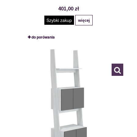
401,00 zł
Szybki zakup
więcej
do porówania
RAC-05
114998