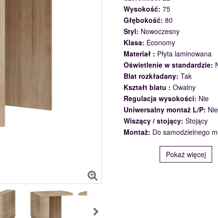
Wysokość:
75
Głębokość:
80
Styl:
Nowoczesny
Klasa:
Economy
Materiał :
Płyta laminowana
Oświetlenie w standardzie:
Blat rozkładany:
Tak
Kształt blatu :
Owalny
Regulacja wysokości:
Nie
Uniwersalny montaż L/P:
Nie
Wiszący / stojący:
Stojący
Montaż:
Do samodzielnego m
Pokaż więcej