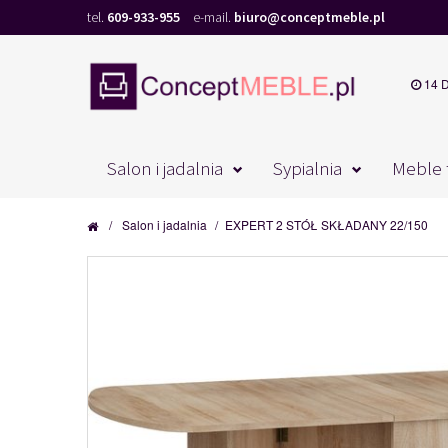
tel.
609-933-955
e-mail.
biuro@conceptmeble.pl
14 
Salon i jadalnia
Sypialnia
Meble 
/
Salon i jadalnia
/
EXPERT 2 STÓŁ SKŁADANY 22/150