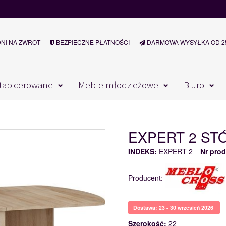
DNI NA ZWROT
BEZPIECZNE PŁATNOŚCI
DARMOWA WYSYŁKA OD 25
tapicerowane
Meble młodzieżowe
Biuro
EXPERT 2 ST
INDEKS:
EXPERT 2
Nr prod
Producent:
Dostawa: 23 - 30 wrzesień 2026
Szerokość:
22