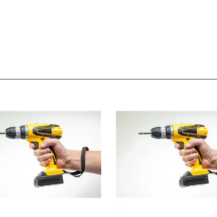
MONTAŻ
MONTAŻ
109461
114199