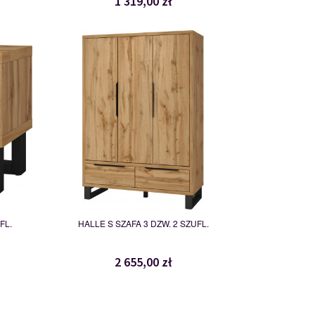
1 319,00 zł
24N0NG19
119974
FL.
HALLE S SZAFA 3 DZW. 2 SZUFL.
2 655,00 zł
24N0NG32
119980