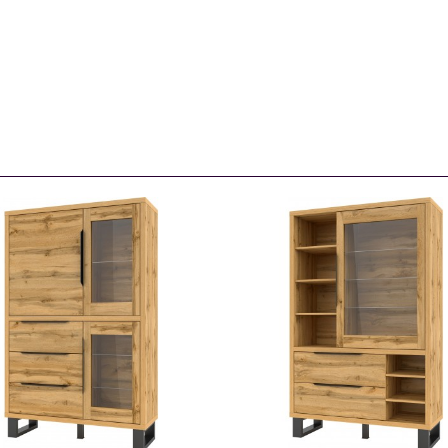
24N0HK12
24N0HK13
114985
114986