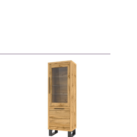
24N0HK05
116722