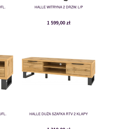
FL.
HALLE WITRYNA 2 DRZW. L/P
1 599,00 zł
24N0HK40
114982
UFL.
HALLE DUŻA SZAFKA RTV 2 KLAPY