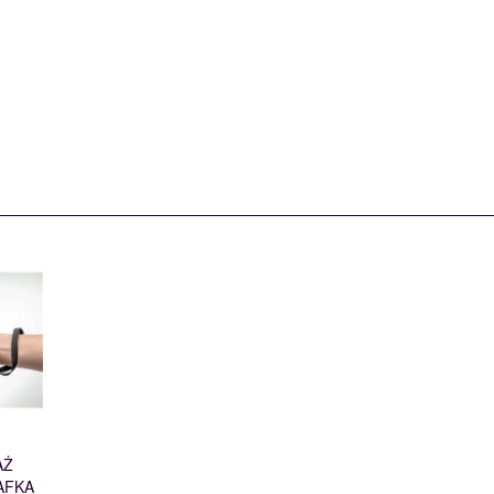
AŻ
AFKA