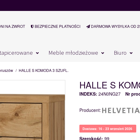
DNI NA ZWROT
BEZPIECZNE PŁATNOŚCI
DARMOWA WYSYŁKA OD 25
tapicerowane
Meble młodzieżowe
Biuro
ieruszów
/
HALLE S KOMODA 3 SZUFL.
HALLE S KOM
INDEKS:
24N0NG27
Nr pro
Producent:
Dostawa: 16 - 23 wrzesień 2026
Szerokość:
99