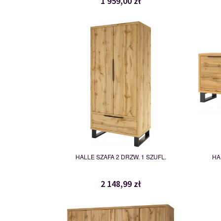
1 959,00 zł
24N0HK18
114988
HALLE SZAFA 2 DRZW. 1 SZUFL.
HA
2 148,99 zł
24N0NG20
119975