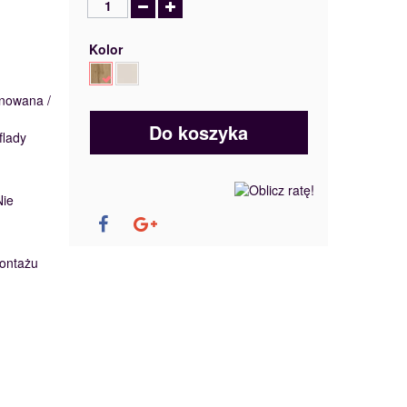
Kolor
inowana /
Do koszyka
flady
Nie
ontażu