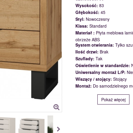
Wysokość:
83
Głębokość:
45
Styl:
Nowoczesny
Klasa:
Standard
Materiał :
Płyta meblowa lam
obrzeże ABS
System otwierania:
Tylko szu
Ilość drzwi:
Brak
Szuflady:
Tak
Oświetlenie w standardzie:
Uniwersalny montaż L/P:
Nie
Wiszący / stojący:
Stojący
Montaż:
Do samodzielnego m
Pokaż więcej