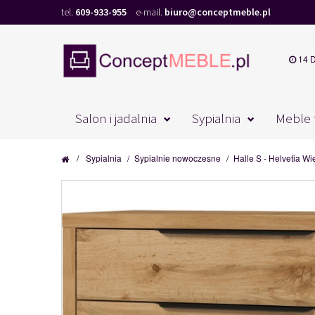
tel.
609-933-955
e-mail.
biuro@conceptmeble.pl
14 
Salon i jadalnia
Sypialnia
Meble 
/
Sypialnia
/
Sypialnie nowoczesne
/
Halle S - Helvetia W