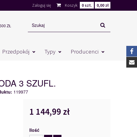
Zaloguj się
Koszyk
0
szt.
0,00 zł
00 ZŁ
Przedpokój
Typy
Producenci
ODA 3 SZUFL.
duktu:
119977
1 144,99 zł
Ilość