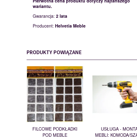
Pierwotna cena produktu dotyczy najtańszego
wariantu.
Gwarancja:
2 lata
Producent:
Helvetia Meble
PRODUKTY POWIĄZANE
PODKŁADKI
MONTAŻ
110562
112007
FILCOWE PODKŁADKI
USŁUGA - MONT
POD MEBLE
MEBLI: KOMODA/SZ