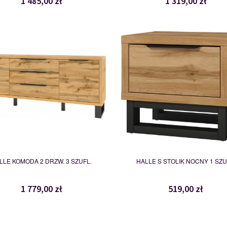
1 485,00 zł
1 319,00 zł
24N0HK25
24N0NG22
114983
119976
LLE KOMODA 2 DRZW. 3 SZUFL.
HALLE S STOLIK NOCNY 1 SZU
1 779,00 zł
519,00 zł
24N0NG30
24N0NG31
119978
119979