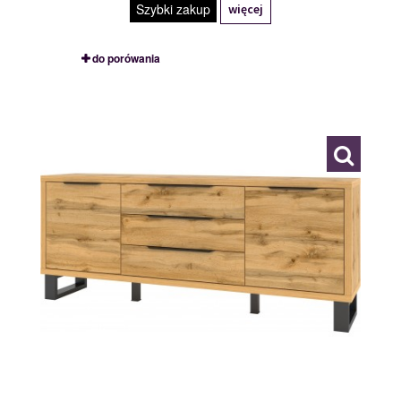
Szybki zakup
więcej
do porówania
24N0HK25
114983