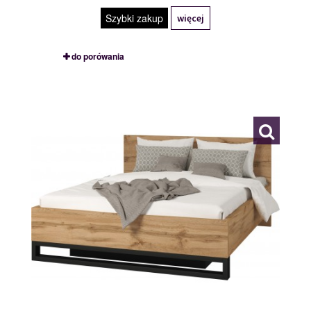
Szybki zakup
więcej
do porówania
24N0NG51
119982