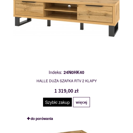
Indeks:
24N0HK40
HALLE DUŻA SZAFKA RTV 2 KLAPY
1 319,00 zł
Szybki zakup
więcej
do porówania
24N0HK18