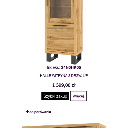
Indeks:
24N0HK05
HALLE WITRYNA 2 DRZW. L/P
1 599,00 zł
Szybki zakup
więcej
do porówania
24N0HK42
114984