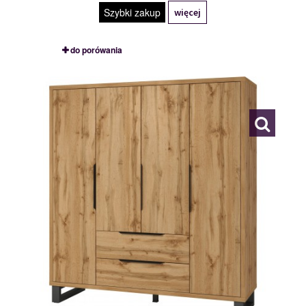
Szybki zakup
więcej
do porówania
24N0NG20
119975