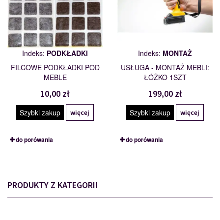
Indeks:
PODKŁADKI
Indeks:
MONTAŻ
FILCOWE PODKŁADKI POD
USŁUGA - MONTAŻ MEBLI:
MEBLE
ŁÓŻKO 1SZT
10,00 zł
199,00 zł
Szybki zakup
Szybki zakup
więcej
więcej
do porówania
do porówania
PRODUKTY Z KATEGORII
24N0HK99
116721