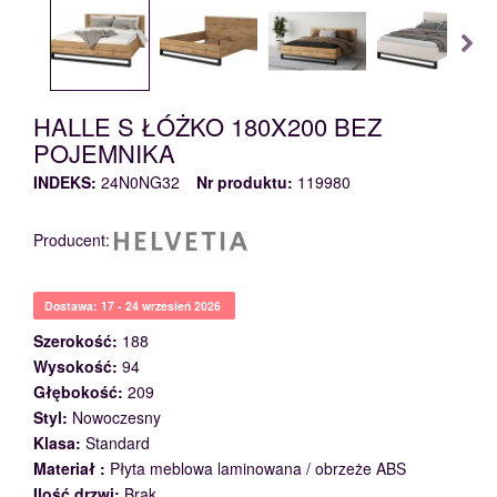
HALLE S ŁÓŻKO 180X200 BEZ
POJEMNIKA
INDEKS:
24N0NG32
Nr produktu:
119980
Producent:
Dostawa: 17 - 24 wrzesień 2026
Szerokość:
188
Wysokość:
94
Głębokość:
209
Styl:
Nowoczesny
Klasa:
Standard
Materiał :
Płyta meblowa laminowana / obrzeże ABS
Ilość drzwi:
Brak