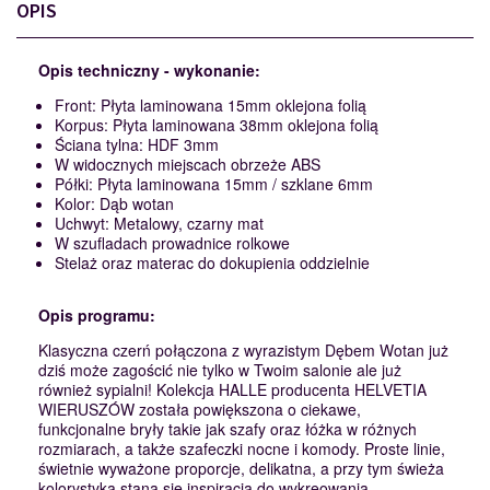
OPIS
Opis techniczny - wykonanie:
Front: Płyta laminowana 15mm oklejona folią
Korpus: Płyta laminowana 38mm oklejona folią
Ściana tylna: HDF 3mm
W widocznych miejscach obrzeże ABS
Półki: Płyta laminowana 15mm / szklane 6mm
Kolor: Dąb wotan
Uchwyt: Metalowy, czarny mat
W szufladach prowadnice rolkowe
Stelaż oraz materac do dokupienia oddzielnie
Opis programu:
Klasyczna czerń połączona z wyrazistym Dębem Wotan już
dziś może zagościć nie tylko w Twoim salonie ale już
również sypialni! Kolekcja HALLE producenta HELVETIA
WIERUSZÓW została powiększona o ciekawe,
funkcjonalne bryły takie jak szafy oraz łóżka w różnych
rozmiarach, a także szafeczki nocne i komody. Proste linie,
świetnie wyważone proporcje, delikatna, a przy tym świeża
kolorystyka staną się inspiracją do wykreowania