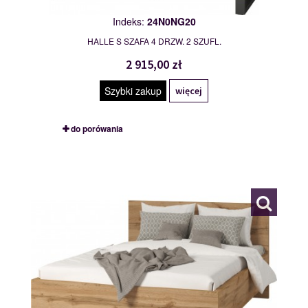
Indeks:
24N0NG20
HALLE S SZAFA 4 DRZW. 2 SZUFL.
2 915,00 zł
Szybki zakup
więcej
do porówania
24N0NG30
119978