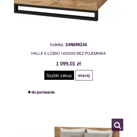
Indeks:
24N0NG30
HALLE S ŁÓŻKO 140X200 BEZ POJEMNIKA
1 099,01 zł
Szybki zakup
więcej
do porówania
24N0NG31
119979