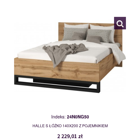
24N0NG50
119981
Indeks:
24N0NG50
HALLE S ŁÓŻKO 140X200 Z POJEMNIKIEM
2 229,01 zł