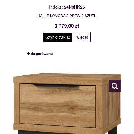
Indeks:
24N0HK25
HALLE KOMODA 2 DRZW. 3 SZUFL.
1 779,00 zł
Szybki zakup
więcej
do porówania
24N0NG22
119976