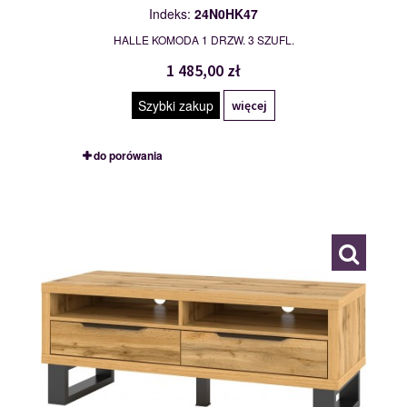
Indeks:
24N0HK47
HALLE KOMODA 1 DRZW. 3 SZUFL.
1 485,00 zł
Szybki zakup
więcej
do porówania
24N0HK41
114981