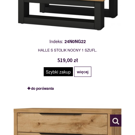
Indeks:
24N0NG22
HALLE S STOLIK NOCNY 1 SZUFL.
519,00 zł
Szybki zakup
więcej
do porówania
24N0NG27
119977