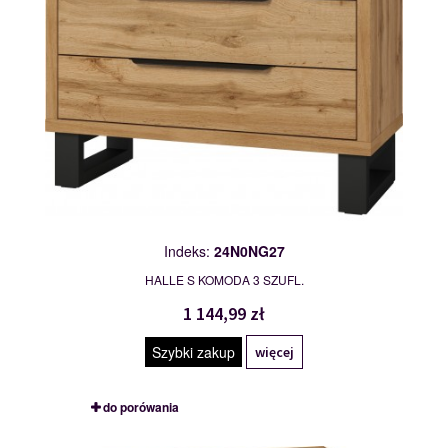
Indeks:
24N0NG27
HALLE S KOMODA 3 SZUFL.
1 144,99 zł
Szybki zakup
więcej
do porówania
24N0NG19