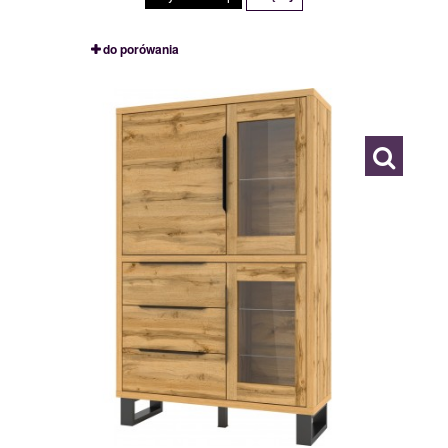
do porówania
24N0HK12
114985