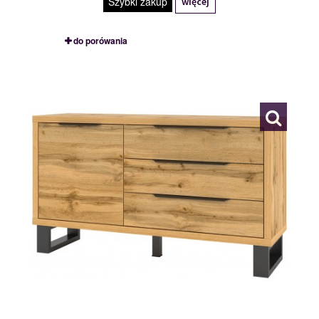
Szybki zakup
więcej
do porówania
24N0HK47
114989