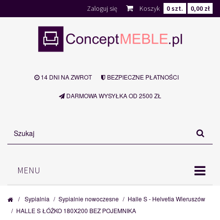
Zaloguj się
Koszyk
0
szt.
0,00 zł
14 DNI NA ZWROT
BEZPIECZNE PŁATNOŚCI
DARMOWA WYSYŁKA OD 2500 ZŁ
MENU
/
Sypialnia
/
Sypialnie nowoczesne
/
Halle S - Helvetia Wieruszów
/
HALLE S ŁÓŻKO 180X200 BEZ POJEMNIKA