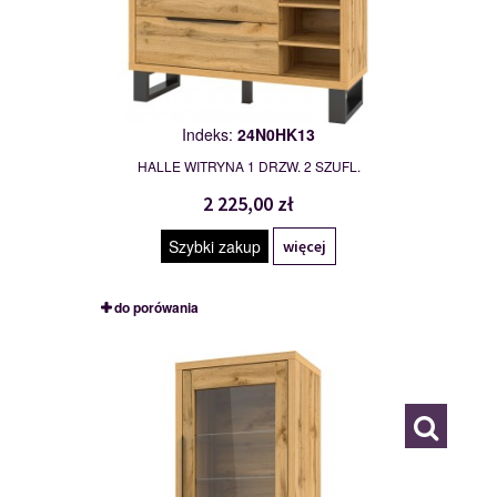
Indeks:
24N0HK13
HALLE WITRYNA 1 DRZW. 2 SZUFL.
2 225,00 zł
Szybki zakup
więcej
do porówania
24N0HK05
116722