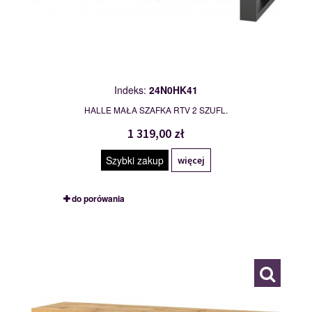
Indeks:
24N0HK41
HALLE MAŁA SZAFKA RTV 2 SZUFL.
1 319,00 zł
Szybki zakup
więcej
do porówania
24N0HK40
114982