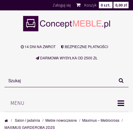
Zaloguj się
Koszyk
0
szt.
0,00 zł
14 DNI NA ZWROT
BEZPIECZNE PŁATNOŚCI
DARMOWA WYSYŁKA OD 2500 ZŁ
MENU
/
Salon i jadalnia
/
Meble nowoczesne
/
Maximus – Meblocross
/
MAXIMUS GARDEROBA 2D2S