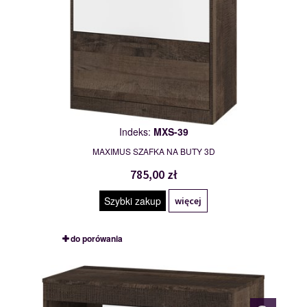
Indeks:
MXS-39
MAXIMUS SZAFKA NA BUTY 3D
785,00 zł
Szybki zakup
więcej
do porówania
MXS-40
117792