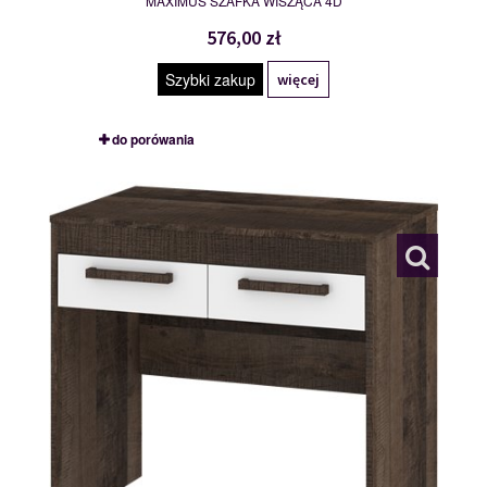
MAXIMUS SZAFKA WISZĄCA 4D
576,00 zł
Szybki zakup
więcej
do porówania
MXS-42
117794