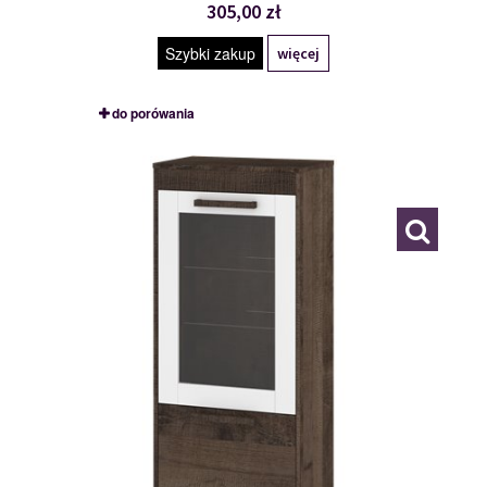
305,00 zł
Szybki zakup
więcej
do porówania
MXS-25
117777