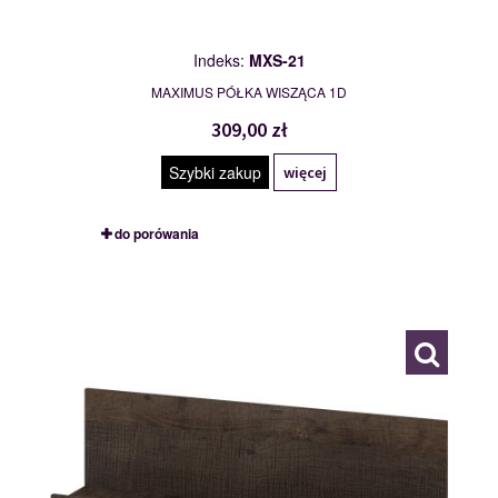
Indeks:
MXS-21
MAXIMUS PÓŁKA WISZĄCA 1D
309,00 zł
Szybki zakup
więcej
do porówania
MXS-22
117774