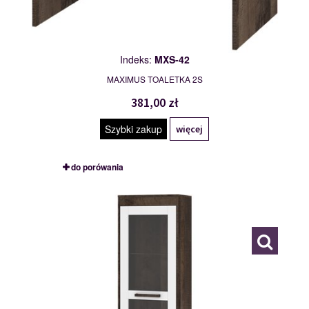
Indeks:
MXS-42
MAXIMUS TOALETKA 2S
381,00 zł
Szybki zakup
więcej
do porówania
MXS-43
117795