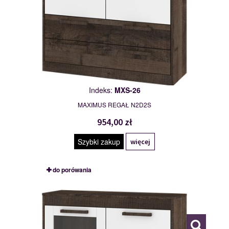
Indeks:
MXS-26
MAXIMUS REGAŁ N2D2S
954,00 zł
Szybki zakup
więcej
do porówania
MXS-27
117779