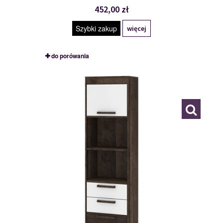
452,00 zł
Szybki zakup
więcej
do porówania
MXS-29
117781