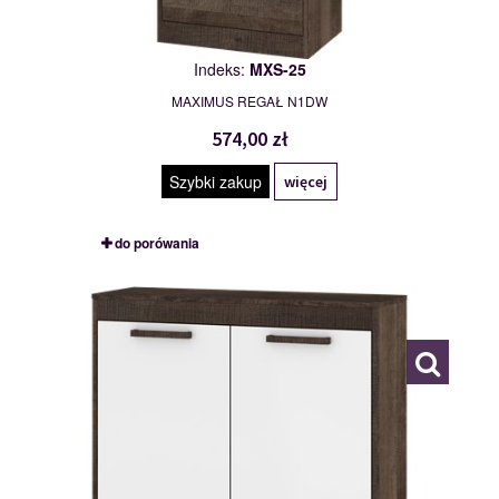
Indeks:
MXS-25
MAXIMUS REGAŁ N1DW
574,00 zł
Szybki zakup
więcej
do porówania
MXS-26
117778