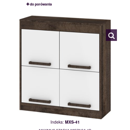
do porówania
MXS-41
117793
Indeks:
MXS-41