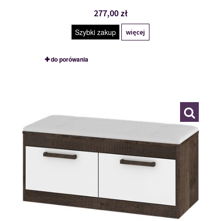
277,00 zł
Szybki zakup
więcej
do porówania
MXS-38
117790