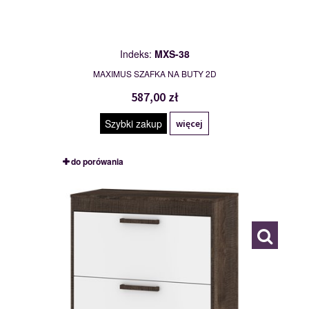
Indeks:
MXS-38
MAXIMUS SZAFKA NA BUTY 2D
587,00 zł
Szybki zakup
więcej
do porówania
MXS-39
117791