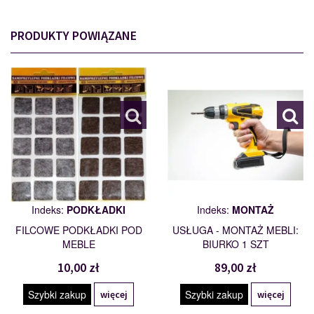
PRODUKTY POWIĄZANE
PODKŁADKI
MONTAŻ
110562
109461
Indeks:
PODKŁADKI
Indeks:
MONTAŻ
FILCOWE PODKŁADKI POD
USŁUGA - MONTAŻ MEBLI:
MEBLE
BIURKO 1 SZT
10,00 zł
89,00 zł
Szybki zakup
Szybki zakup
więcej
więcej