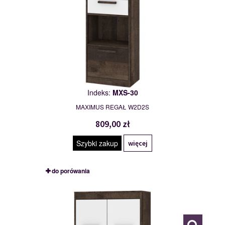
Indeks:
MXS-30
MAXIMUS REGAŁ W2D2S
809,00 zł
Szybki zakup
więcej
do porówania
MXS-31
117783