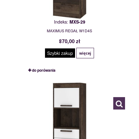
Indeks:
MXS-29
MAXIMUS REGAŁ W1D4S
870,00 zł
Szybki zakup
więcej
do porówania
MXS-30
117782