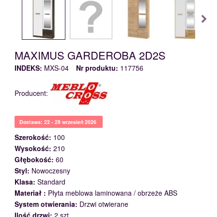
MAXIMUS GARDEROBA 2D2S
INDEKS:
MXS-04
Nr produktu:
117756
Producent:
Dostawa: 22 - 29 wrzesień 2026
Szerokość:
100
Wysokość:
210
Głębokość:
60
Styl:
Nowoczesny
Klasa:
Standard
Materiał :
Płyta meblowa laminowana / obrzeże ABS
System otwierania:
Drzwi otwierane
Ilość drzwi:
2 szt.