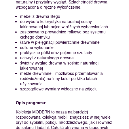
naturalny i przytulny wygląd. Szlachetność drewna
wzbogacona o ręczne wykończenie.
mebel z drewna litego
do wyboru kolorystyka naturalnej sosny
lakierowanej lub bejce w różnych wybarwieniach
zastosowano prowadnice rolkowe bez systemu
cichego domyku
łatwe w pielęgnacji powierzchnie drewniane
solidne wykonanie
praktyczne półki oraz pojemne szuflady
uchwyt z naturalnego drewna
świetny wygląd drewna w sośnie naturalnej
lakierowanej
meble drewniane - możliwość przemalowania
(odświeżenia) na inny kolor po kilku latach
użytkowania
szczegółowe wymiary widoczne na zdjęciu
Opis programu:
Kolekcja MODERN to nasza najbardziej
rozbudowana kolekcja mebli, znajdziesz w niej wiele
brył do sypialni, pokoju młodzieżowego, jak i również
do salonu i jadalni. Całość utrzymana w łagodnych