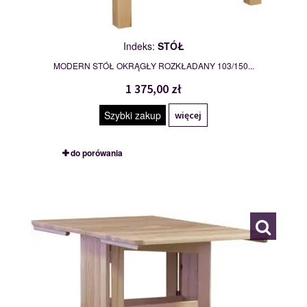
Indeks:
STÓŁ
MODERN STÓŁ OKRĄGŁY ROZKŁADANY 103/150...
1 375,00 zł
Szybki zakup
więcej
do porówania
STÓŁ
109765