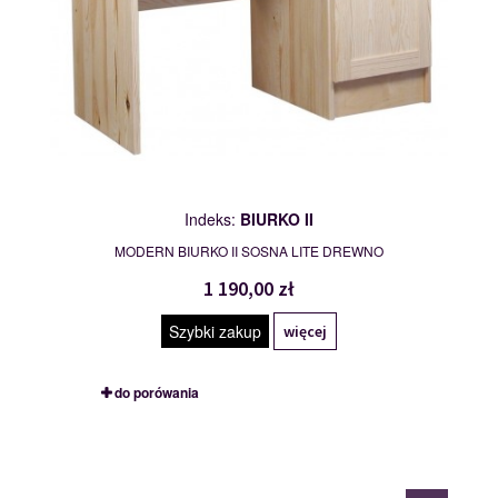
Indeks:
BIURKO II
MODERN BIURKO II SOSNA LITE DREWNO
1 190,00 zł
Szybki zakup
więcej
do porówania
BIURKO III
113043