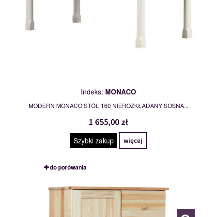
Indeks:
MONACO
MODERN MONACO STÓŁ 160 NIEROZKŁADANY SOSNA...
1 655,00 zł
Szybki zakup
więcej
do porówania
BIELIŹNIARKA I
113039