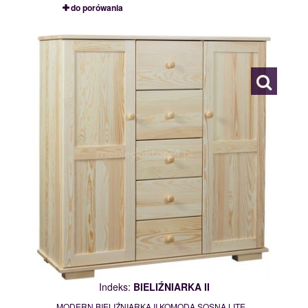
do porówania
BIELIŹNIARKA II
113040
Indeks:
BIELIŹNIARKA II
MODERN BIELIŹNIARKA II KOMODA SOSNA LITE...