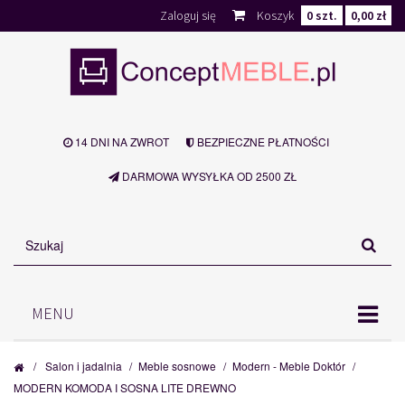
Zaloguj się
Koszyk
0
szt.
0,00 zł
14 DNI NA ZWROT
BEZPIECZNE PŁATNOŚCI
DARMOWA WYSYŁKA OD 2500 ZŁ
MENU
/
Salon i jadalnia
/
Meble sosnowe
/
Modern - Meble Doktór
/
MODERN KOMODA I SOSNA LITE DREWNO