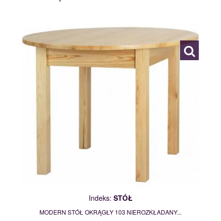
STÓŁ
109763
Indeks:
STÓŁ
MODERN STÓŁ OKRĄGŁY 103 NIEROZKŁADANY...