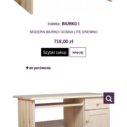
Indeks:
BIURKO I
MODERN BIURKO I SOSNA LITE DREWNO
718,00 zł
Szybki zakup
więcej
do porówania
BIURKO II
113042