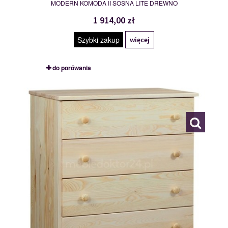
MODERN KOMODA II SOSNA LITE DREWNO
1 914,00 zł
Szybki zakup
więcej
do porówania
KOMODA III
113046