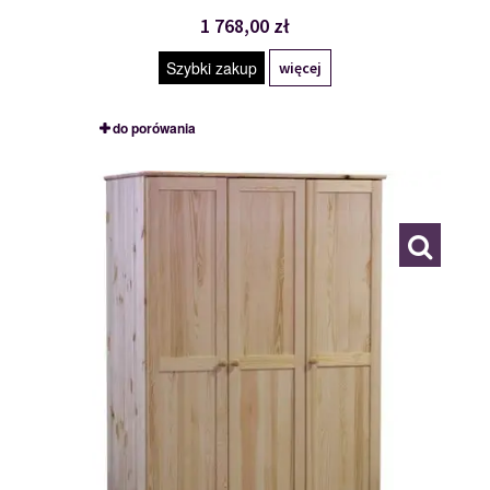
1 768,00 zł
Szybki zakup
więcej
do porówania
SZAFA 120
109773