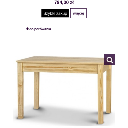
784,00 zł
Szybki zakup
więcej
do porówania
STÓŁ
109757