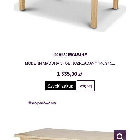
Indeks:
MADURA
MODERN MADURA STÓŁ ROZKŁADANY 140/215...
1 835,00 zł
Szybki zakup
więcej
do porówania
STÓŁ
109762