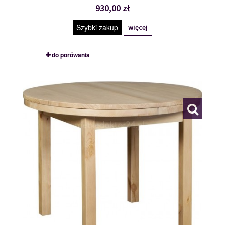
930,00 zł
Szybki zakup
więcej
do porówania
STÓŁ
109764