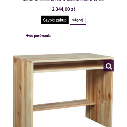
2 344,00 zł
Szybki zakup
więcej
do porówania
BIURKO I
113041