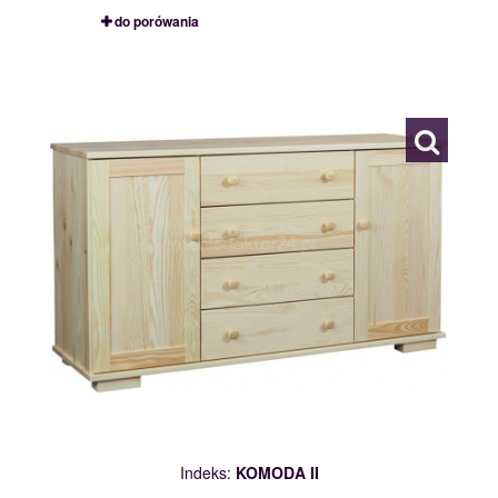
do porówania
KOMODA II
113045
Indeks:
KOMODA II