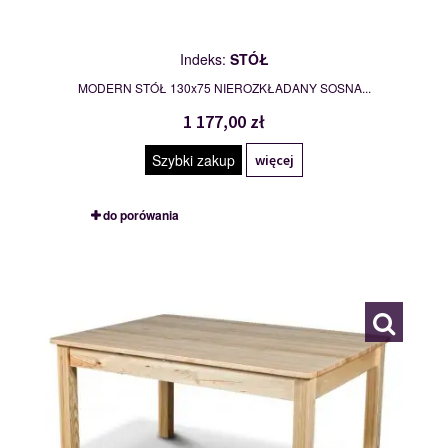
Indeks:
STÓŁ
MODERN STÓŁ 130x75 NIEROZKŁADANY SOSNA...
1 177,00 zł
Szybki zakup
więcej
do porówania
MADURA
109760