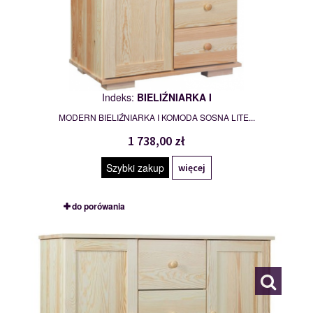
Indeks:
BIELIŹNIARKA I
MODERN BIELIŹNIARKA I KOMODA SOSNA LITE...
1 738,00 zł
Szybki zakup
więcej
do porówania
BIELIŹNIARKA II
113040