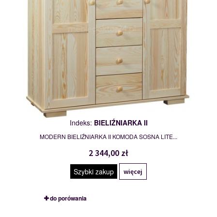
Indeks:
BIELIŹNIARKA II
MODERN BIELIŹNIARKA II KOMODA SOSNA LITE...
2 344,00 zł
Szybki zakup
więcej
do porówania
BIURKO I