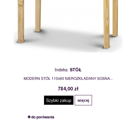
Indeks:
STÓŁ
MODERN STÓŁ 110x60 NIEROZKŁADANY SOSNA...
784,00 zł
Szybki zakup
więcej
do porówania
STÓŁ
109757