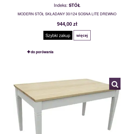
Indeks:
STÓŁ
MODERN STÓŁ SKŁADANY 30/124 SOSNA LITE DREWNO
944,00 zł
Szybki zakup
więcej
do porówania
LIDA
109766