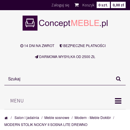
Zaloguj się
Koszyk
0
szt.
0,00 zł
14 DNI NA ZWROT
BEZPIECZNE PŁATNOŚCI
DARMOWA WYSYŁKA OD 2500 ZŁ
MENU
/
Salon i jadalnia
/
Meble sosnowe
/
Modern - Meble Doktór
/
MODERN STOLIK NOCNY II SOSNA LITE DREWNO