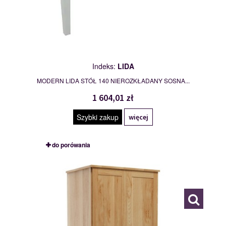
Indeks:
LIDA
MODERN LIDA STÓŁ 140 NIEROZKŁADANY SOSNA...
1 604,01 zł
Szybki zakup
więcej
do porówania
SZAFA 80
109769