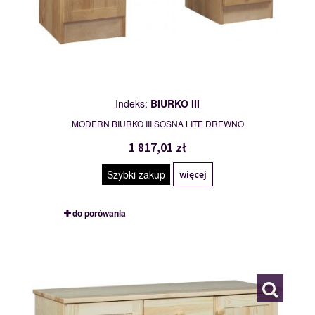
Indeks:
BIURKO III
MODERN BIURKO III SOSNA LITE DREWNO
1 817,01 zł
Szybki zakup
więcej
do porówania
KOMODA I
113044