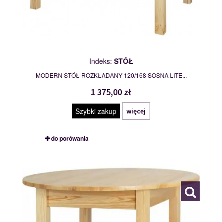
Indeks:
STÓŁ
MODERN STÓŁ ROZKŁADANY 120/168 SOSNA LITE...
1 375,00 zł
Szybki zakup
więcej
do porówania
STÓŁ
109763