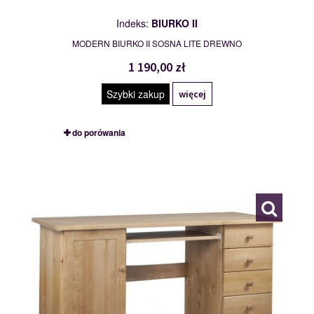
Indeks:
BIURKO II
MODERN BIURKO II SOSNA LITE DREWNO
1 190,00 zł
Szybki zakup
więcej
do porówania
BIURKO III
113043