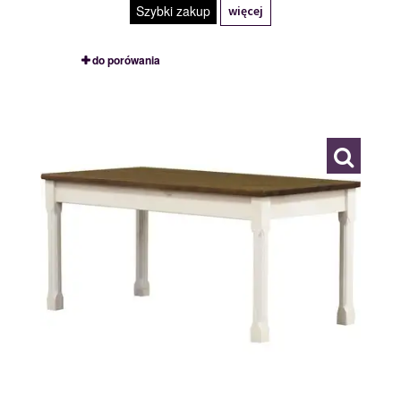
Szybki zakup
więcej
do porówania
MONACO
109930