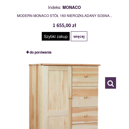
Indeks:
MONACO
MODERN MONACO STÓŁ 160 NIEROZKŁADANY SOSNA...
1 655,00 zł
Szybki zakup
więcej
do porówania
BIELIŹNIARKA I
113039