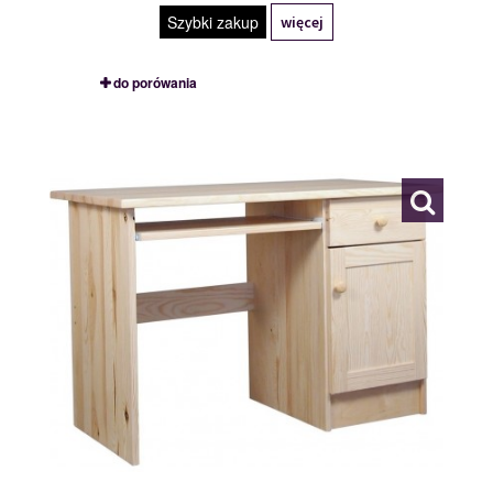
Szybki zakup
więcej
do porówania
BIURKO II
113042