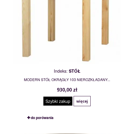
Indeks:
STÓŁ
MODERN STÓŁ OKRĄGŁY 103 NIEROZKŁADANY...
930,00 zł
Szybki zakup
więcej
do porówania
STÓŁ