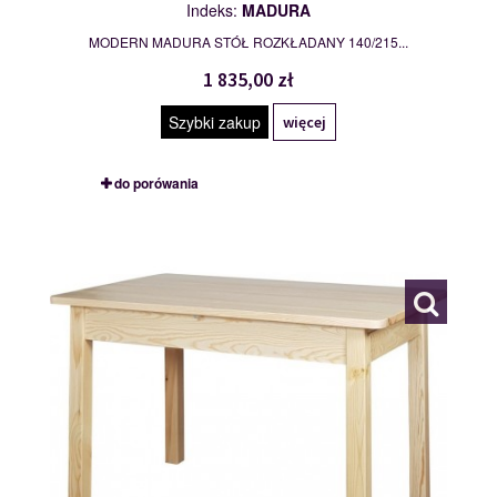
Indeks:
MADURA
MODERN MADURA STÓŁ ROZKŁADANY 140/215...
1 835,00 zł
Szybki zakup
więcej
do porówania
STÓŁ
109762