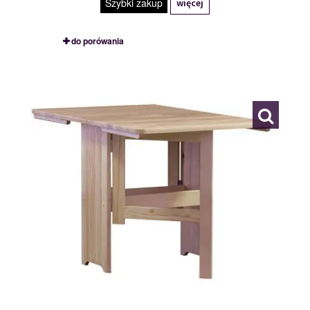
Szybki zakup
więcej
do porówania
STÓŁ
109765