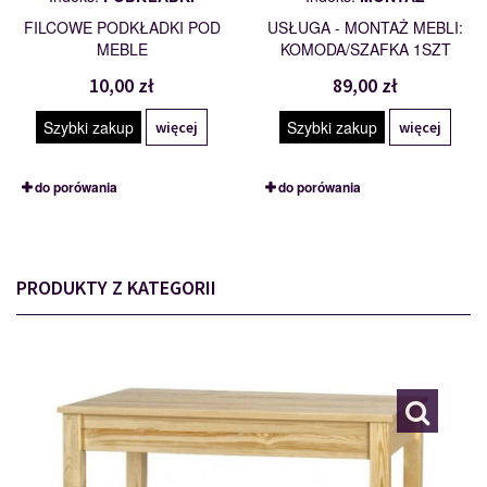
FILCOWE PODKŁADKI POD
USŁUGA - MONTAŻ MEBLI:
MEBLE
KOMODA/SZAFKA 1SZT
10,00 zł
89,00 zł
Szybki zakup
Szybki zakup
więcej
więcej
do porówania
do porówania
PRODUKTY Z KATEGORII
STÓŁ
109756