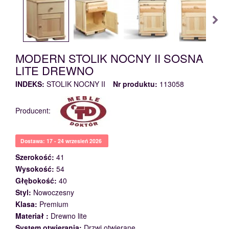
MODERN STOLIK NOCNY II SOSNA
LITE DREWNO
INDEKS:
STOLIK NOCNY II
Nr produktu:
113058
Producent:
Dostawa: 17 - 24 wrzesień 2026
Szerokość:
41
Wysokość:
54
Głębokość:
40
Styl:
Nowoczesny
Klasa:
Premium
Materiał :
Drewno lite
System otwierania:
Drzwi otwierane