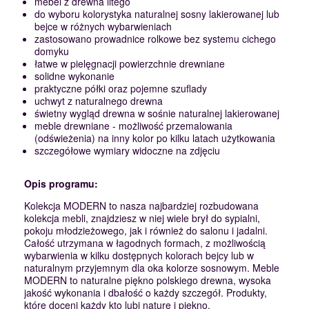
mebel z drewna litego
do wyboru kolorystyka naturalnej sosny lakierowanej lub
bejce w różnych wybarwieniach
zastosowano prowadnice rolkowe bez systemu cichego
domyku
łatwe w pielęgnacji powierzchnie drewniane
solidne wykonanie
praktyczne półki oraz pojemne szuflady
uchwyt z naturalnego drewna
świetny wygląd drewna w sośnie naturalnej lakierowanej
meble drewniane - możliwość przemalowania
(odświeżenia) na inny kolor po kilku latach użytkowania
szczegółowe wymiary widoczne na zdjęciu
Opis programu:
Kolekcja MODERN to nasza najbardziej rozbudowana
kolekcja mebli, znajdziesz w niej wiele brył do sypialni,
pokoju młodzieżowego, jak i również do salonu i jadalni.
Całość utrzymana w łagodnych formach, z możliwością
wybarwienia w kilku dostępnych kolorach bejcy lub w
naturalnym przyjemnym dla oka kolorze sosnowym. Meble
MODERN to naturalne piękno polskiego drewna, wysoka
jakość wykonania i dbałość o każdy szczegół. Produkty,
które doceni każdy kto lubi naturę i piękno.