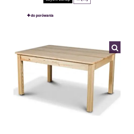
do porówania
MADURA
109760