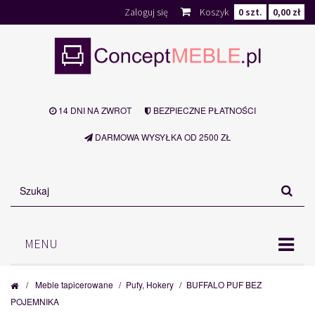
Zaloguj się
Koszyk
0
szt.
0,00 zł
14 DNI NA ZWROT
BEZPIECZNE PŁATNOŚCI
DARMOWA WYSYŁKA OD 2500 ZŁ
MENU
/
Meble tapicerowane
/
Pufy, Hokery
/
BUFFALO PUF BEZ
POJEMNIKA