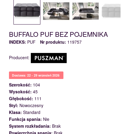
BUFFALO PUF BEZ POJEMNIKA
INDEKS:
PUF
Nr produktu:
119757
Producent:
Dostawa: 22 - 29 wrzesień 2026
Szerokość:
104
Wysokość:
45
Głębokość:
111
Styl:
Nowoczesny
Klasa:
Standard
Funkcja spania:
Nie
System rozkładania:
Brak
Powierzchnia spania:
Brak