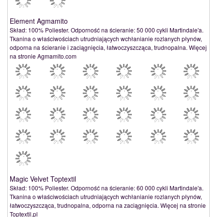
Element Agmamito
Skład: 100% Poliester. Odporność na ścieranie: 50 000 cykli Martindale'a.
Tkanina o właściwościach utrudniających wchłanianie rozlanych płynów,
odporna na ścieranie i zaciągnięcia, łatwoczyszcząca, trudnopalna. Więcej
na stronie Agmamito.com
Magic Velvet Toptextil
Skład: 100% Poliester. Odporność na ścieranie: 60 000 cykli Martindale'a.
Tkanina o właściwościach utrudniających wchłanianie rozlanych płynów,
łatwoczyszcząca, trudnopalna, odporna na zaciągnięcia. Więcej na stronie
Toptextil.pl