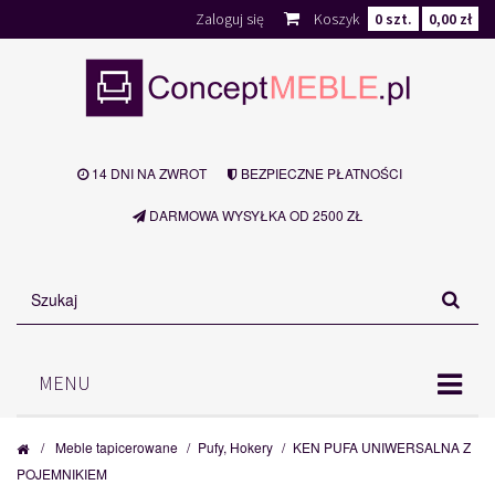
Zaloguj się
Koszyk
0
szt.
0,00 zł
14 DNI NA ZWROT
BEZPIECZNE PŁATNOŚCI
DARMOWA WYSYŁKA OD 2500 ZŁ
MENU
/
Meble tapicerowane
/
Pufy, Hokery
/
KEN PUFA UNIWERSALNA Z
POJEMNIKIEM