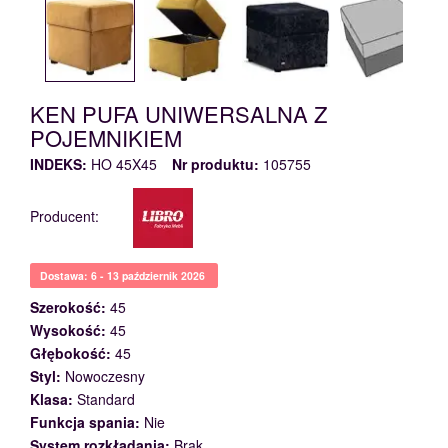
KEN PUFA UNIWERSALNA Z
POJEMNIKIEM
INDEKS:
HO 45X45
Nr produktu:
105755
Producent:
Dostawa: 6 - 13 październik 2026
Szerokość:
45
Wysokość:
45
Głębokość:
45
Styl:
Nowoczesny
Klasa:
Standard
Funkcja spania:
Nie
System rozkładania:
Brak