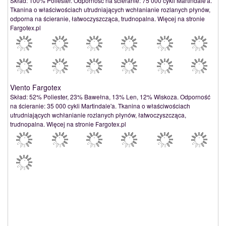
Skład: 100% Poliester. Odporność na ścieranie: 75 000 cykli Martindale'a.
Tkanina o właściwościach utrudniających wchłanianie rozlanych płynów,
odporna na ścieranie, łatwoczyszcząca, trudnopalna. Więcej na stronie
Fargotex.pl
Viento Fargotex
Skład: 52% Poliester, 23% Bawełna, 13% Len, 12% Wiskoza. Odporność
na ścieranie: 35 000 cykli Martindale'a. Tkanina o właściwościach
utrudniających wchłanianie rozlanych płynów, łatwoczyszcząca,
trudnopalna. Więcej na stronie Fargotex.pl