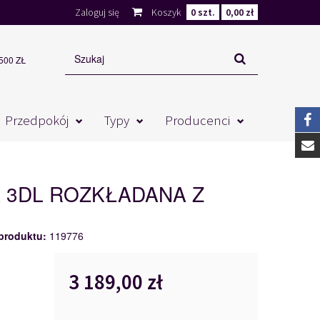
Zaloguj się
Koszyk
0
szt.
0,00 zł
00 ZŁ
Przedpokój
Typy
Producenci
 3DL ROZKŁADANA Z
produktu:
119776
3 189,00 zł