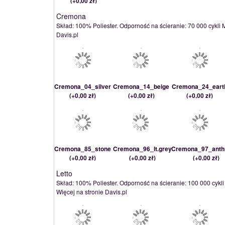
(
+0,00 zł
)
Cremona
Skład: 100% Poliester. Odporność na ścieranie: 70 000 cykli M
Davis.pl
Cremona_04_silver
Cremona_14_beige
Cremona_24_eart
(
+0,00 zł
)
(
+0,00 zł
)
(
+0,00 zł
)
Cremona_85_stone
Cremona_96_lt.grey
Cremona_97_anthr
(
+0,00 zł
)
(
+0,00 zł
)
(
+0,00 zł
)
Letto
Skład: 100% Poliester. Odporność na ścieranie: 100 000 cykli
Więcej na stronie Davis.pl