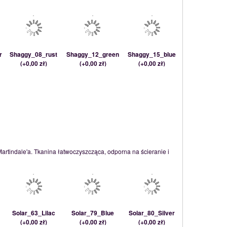
r
Shaggy_08_rust
Shaggy_12_green
Shaggy_15_blue
(
+0,00 zł
)
(
+0,00 zł
)
(
+0,00 zł
)
Martindale'a. Tkanina łatwoczyszcząca, odporna na ścieranie i
Solar_63_Lilac
Solar_79_Blue
Solar_80_Silver
(
+0,00 zł
)
(
+0,00 zł
)
(
+0,00 zł
)