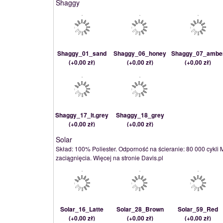
Shaggy
Shaggy_01_sand
Shaggy_06_honey
Shaggy_07_ambe
(
+0,00 zł
)
(
+0,00 zł
)
(
+0,00 zł
)
Shaggy_17_lt.grey
Shaggy_18_grey
(
+0,00 zł
)
(
+0,00 zł
)
Solar
Skład: 100% Poliester. Odporność na ścieranie: 80 000 cykli 
zaciągnięcia. Więcej na stronie Davis.pl
Solar_16_Latte
Solar_28_Brown
Solar_59_Red
(
+0,00 zł
)
(
+0,00 zł
)
(
+0,00 zł
)