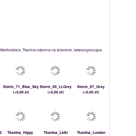
 Martindale'a. Tkanina odporna na ścieranie, łatwoczyszcząca.
Storm_71_Blue_Sky
Storm_85_Lt.Grey
Storm_97_Grey
(
+0,00 zł
)
(
+0,00 zł
)
(
+0,00 zł
)
2
Tkanina_Hippy
Tkanina_Lalki
Tkanina_London