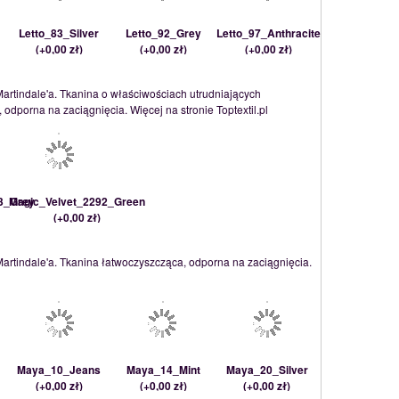
Letto_83_Silver
Letto_92_Grey
Letto_97_Anthracite
(
+0,00 zł
)
(
+0,00 zł
)
(
+0,00 zł
)
Martindale'a. Tkanina o właściwościach utrudniających
odporna na zaciągnięcia. Więcej na stronie Toptextil.pl
3_Grey
Magic_Velvet_2292_Green
(
+0,00 zł
)
Martindale'a. Tkanina łatwoczyszcząca, odporna na zaciągnięcia.
Maya_10_Jeans
Maya_14_Mint
Maya_20_Silver
(
+0,00 zł
)
(
+0,00 zł
)
(
+0,00 zł
)