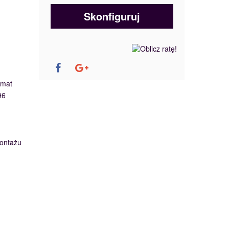
Skonfiguruj
omat
96
ontażu