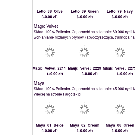
Letto_38_Olive
Letto_39_Green
Letto_79_Navy
(
+0,00 zł
)
(
+0,00 zł
)
(
+0,00 zł
)
Magic Velvet
Skład: 100% Poliester. Odporność na ścieranie: 60 000 cykli 
wchłanianie rozlanych płynów, łatwoczyszcząca, trudnopalna, 
Magic_Velvet_2211_Navy
Magic_Velvet_2229_Wine
Magic_Velvet_227
(
+0,00 zł
)
(
+0,00 zł
)
(
+0,00 zł
)
Maya
Skład: 100% Poliester. Odporność na ścieranie: 45 000 cykli 
Więcej na stronie Fargotex.pl
Maya_01_Beige
Maya_02_Cream
Maya_08_Green
(
+0,00 zł
)
(
+0,00 zł
)
(
+0,00 zł
)