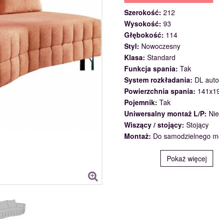
Szerokość:
212
Wysokość:
93
Głębokość:
114
Styl:
Nowoczesny
Klasa:
Standard
Funkcja spania:
Tak
System rozkładania:
DL aut
Powierzchnia spania:
141x1
Pojemnik:
Tak
Uniwersalny montaż L/P:
Nie
Wiszący / stojący:
Stojący
Montaż:
Do samodzielnego m
Pokaż więcej