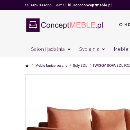
tel.
609-933-955
e-mail.
biuro@conceptmeble.pl
14 
Salon i jadalnia
Sypialnia
Meble 
/
Meble tapicerowane
/
Sofy 3DL
/
TWIGGY SOFA 3DL R