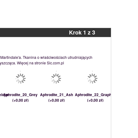
Krok 1 z 3
 Martindale'a. Tkanina o właściwościach utrudniających
yszcząca. Więcej na stronie Sic.com.pl
elope
Aphrodite_20_Grey
Aphrodite_21_Ash
Aphrodite_22_Graphite
(
+0,00 zł
)
(
+0,00 zł
)
(
+0,00 zł
)