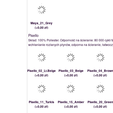
Maya_21_Grey
(
+0,00 zł
)
Pisello
Skład: 100% Poliester. Odporność na ścieranie: 80 000 cykli 
wchłanianie rozlanych płynów, odporna na ścieranie, łatwoczy
Pisello_02_Lt.Beige
Pisello_03_Beige
Pisello_04_Brow
(
+0,00 zł
)
(
+0,00 zł
)
(
+0,00 zł
)
Pisello_11_Turkis
Pisello_15_Amber
Pisello_20_Gree
(
+0,00 zł
)
(
+0,00 zł
)
(
+0,00 zł
)