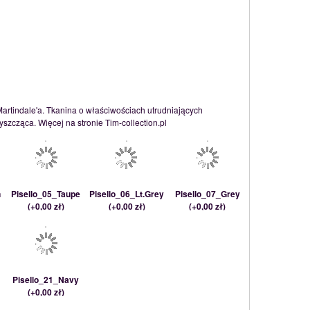
Martindale'a. Tkanina o właściwościach utrudniających
szcząca. Więcej na stronie Tim-collection.pl
n
Pisello_05_Taupe
Pisello_06_Lt.Grey
Pisello_07_Grey
(
+0,00 zł
)
(
+0,00 zł
)
(
+0,00 zł
)
n
Pisello_21_Navy
(
+0,00 zł
)