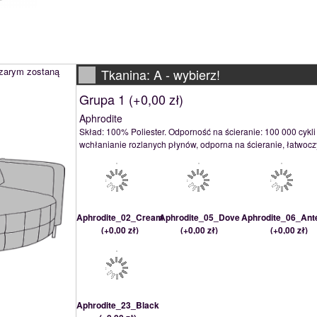
szarym zostaną
Tkanina: A -
wybierz!
Grupa 1 (
+0,00 zł
)
Aphrodite
Skład: 100% Poliester. Odporność na ścieranie: 100 000 cykli
wchłanianie rozlanych płynów, odporna na ścieranie, łatwocz
Aphrodite_02_Cream
Aphrodite_05_Dove
Aphrodite_06_Ant
(
+0,00 zł
)
(
+0,00 zł
)
(
+0,00 zł
)
Aphrodite_23_Black