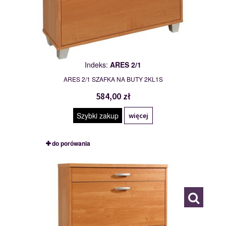
Indeks:
ARES 2/1
ARES 2/1 SZAFKA NA BUTY 2KL1S
584,00 zł
Szybki zakup
więcej
do porówania
ARES 3/1
111476