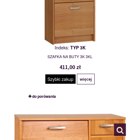
Indeks:
TYP 3K
SZAFKA NA BUTY 3K 3KL
411,00 zł
Szybki zakup
więcej
do porówania
TYP 4
111488