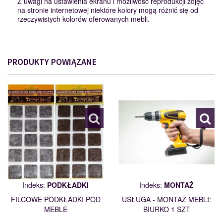
Z uwagi na ustawienia ekranu i możliwość reprodukcji zdjęć
na stronie internetowej niektóre kolory mogą różnić się od
rzeczywistych kolorów oferowanych mebli.
PRODUKTY POWIĄZANE
PODKŁADKI
MONTAŻ
110562
109461
Indeks:
PODKŁADKI
Indeks:
MONTAŻ
FILCOWE PODKŁADKI POD
USŁUGA - MONTAŻ MEBLI:
MEBLE
BIURKO 1 SZT