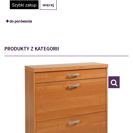
Szybki zakup
więcej
do porówania
PRODUKTY Z KATEGORII
ARES 2/1
111475