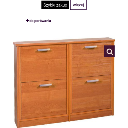
Szybki zakup
więcej
do porówania
ATHENA 4
111482