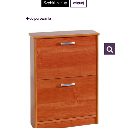
Szybki zakup
więcej
do porówania
ATHENA 2/60
111478