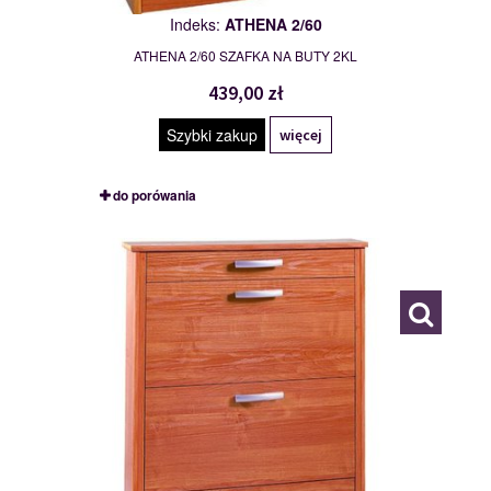
Indeks:
ATHENA 2/60
ATHENA 2/60 SZAFKA NA BUTY 2KL
439,00 zł
Szybki zakup
więcej
do porówania
ATHENA 3
111479