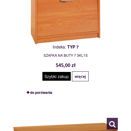
Indeks:
TYP 7
SZAFKA NA BUTY 7 3KL1S
545,00 zł
Szybki zakup
więcej
do porówania
TYP 8
111493