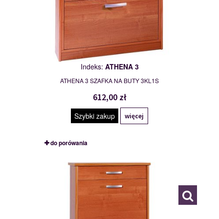
Indeks:
ATHENA 3
ATHENA 3 SZAFKA NA BUTY 3KL1S
612,00 zł
Szybki zakup
więcej
do porówania
ATHENA 3/60
111480