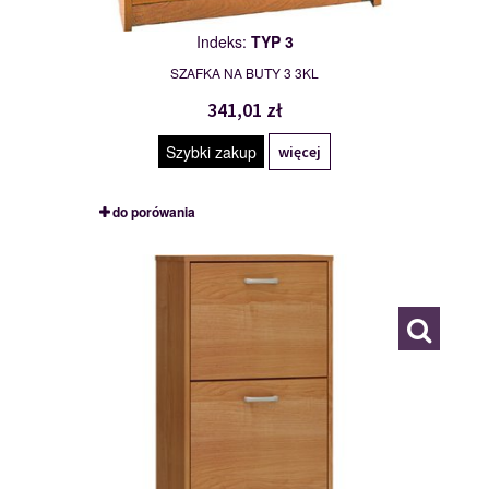
Indeks:
TYP 3
SZAFKA NA BUTY 3 3KL
341,01 zł
Szybki zakup
więcej
do porówania
TYP 3K
111487