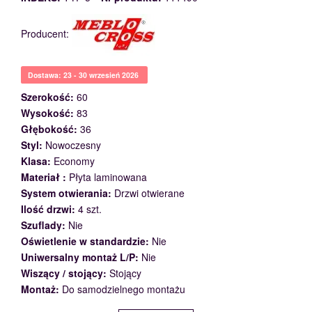
Producent:
Dostawa: 23 - 30 wrzesień 2026
Szerokość:
60
Wysokość:
83
Głębokość:
36
Styl:
Nowoczesny
Klasa:
Economy
Materiał :
Płyta laminowana
System otwierania:
Drzwi otwierane
Ilość drzwi:
4 szt.
Szuflady:
Nie
Oświetlenie w standardzie:
Nie
Uniwersalny montaż L/P:
Nie
Wiszący / stojący:
Stojący
Montaż:
Do samodzielnego montażu