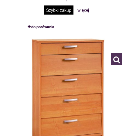
Szybki zakup
więcej
do porówania
TYP 6
111491