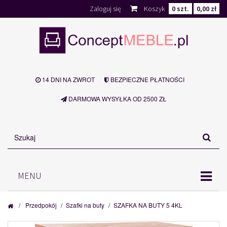
Zaloguj się
Koszyk
0
szt.
0,00 zł
14 DNI NA ZWROT
BEZPIECZNE PŁATNOŚCI
DARMOWA WYSYŁKA OD 2500 ZŁ
MENU
/
Przedpokój
/
Szafki na buty
/
SZAFKA NA BUTY 5 4KL