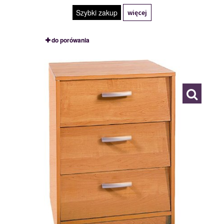
Szybki zakup
więcej
do porówania
TYP 3
111486