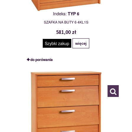
Indeks:
TYP 6
SZAFKA NA BUTY 6 4KL1S
581,00 zł
Szybki zakup
więcej
do porówania
TYP 7
111492