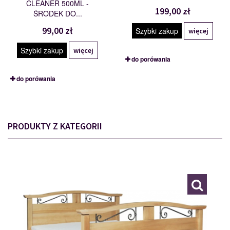
CLEANER 500ML -
199,00 zł
ŚRODEK DO...
99,00 zł
Szybki zakup
więcej
Szybki zakup
więcej
do porówania
do porówania
PRODUKTY Z KATEGORII
KORFU 180/200
109848