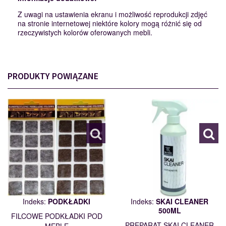
Z uwagi na ustawienia ekranu i możliwość reprodukcji zdjęć
na stronie internetowej niektóre kolory mogą różnić się od
rzeczywistych kolorów oferowanych mebli.
PRODUKTY POWIĄZANE
PODKŁADKI
SKAI CLEANER
110562
500ML
114204
Indeks:
PODKŁADKI
Indeks:
SKAI CLEANER
500ML
FILCOWE PODKŁADKI POD
PREPARAT SKAI CLEANER