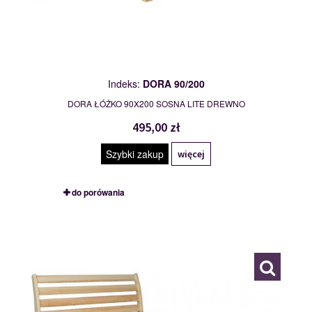
Indeks:
DORA 90/200
DORA ŁÓŻKO 90X200 SOSNA LITE DREWNO
495,00 zł
Szybki zakup
więcej
do porówania
FLORENCJA 90/200
109824