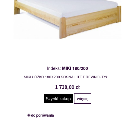
Indeks:
MIKI 180/200
MIKI ŁÓŻKO 180X200 SOSNA LITE DREWNO (TYŁ...
1 738,00 zł
Szybki zakup
więcej
do porówania
ARON 90/200
109793