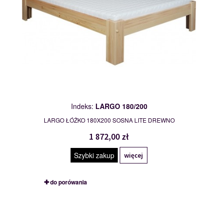
Indeks:
LARGO 180/200
LARGO ŁÓŻKO 180X200 SOSNA LITE DREWNO
1 872,00 zł
Szybki zakup
więcej
do porówania
MIKI 120/200
109861