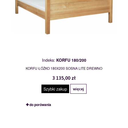
Indeks:
KORFU 180/200
KORFU ŁÓŻKO 180X200 SOSNA LITE DREWNO
3 135,00 zł
Szybki zakup
więcej
do porówania
LARGO 120/200
109856