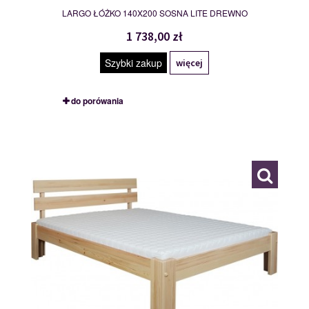
LARGO ŁÓŻKO 140X200 SOSNA LITE DREWNO
1 738,00 zł
Szybki zakup
więcej
do porówania
LARGO 160/200
109858