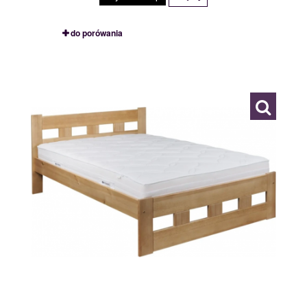
do porówania
BOND 90/200
109803