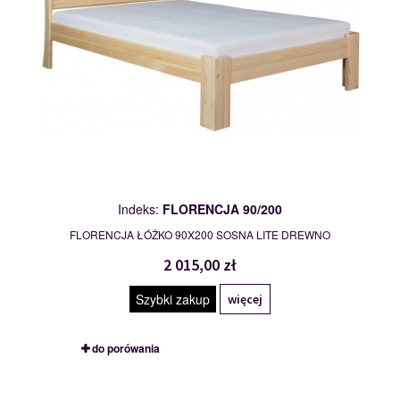
Indeks:
FLORENCJA 90/200
FLORENCJA ŁÓŻKO 90X200 SOSNA LITE DREWNO
2 015,00 zł
Szybki zakup
więcej
do porówania
GORDON 90/200
109829