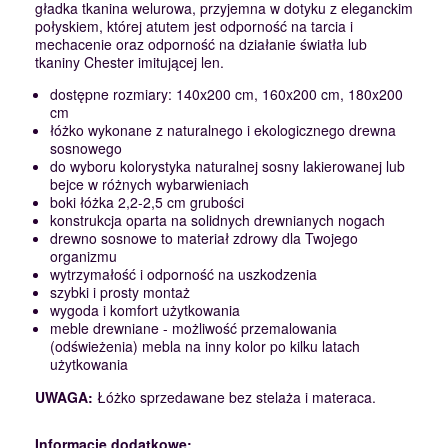
gładka tkanina welurowa, przyjemna w dotyku z eleganckim
połyskiem, której atutem jest odporność na tarcia i
mechacenie oraz odporność na działanie światła lub
tkaniny Chester imitującej len.
dostępne rozmiary: 140x200 cm, 160x200 cm, 180x200
cm
łóżko wykonane z naturalnego i ekologicznego drewna
sosnowego
do wyboru kolorystyka naturalnej sosny lakierowanej lub
bejce w różnych wybarwieniach
boki łóżka 2,2-2,5 cm grubości
konstrukcja oparta na solidnych drewnianych nogach
drewno sosnowe to materiał zdrowy dla Twojego
organizmu
wytrzymałość i odporność na uszkodzenia
szybki i prosty montaż
wygoda i komfort użytkowania
meble drewniane - możliwość przemalowania
(odświeżenia) mebla na inny kolor po kilku latach
użytkowania
UWAGA:
Łóżko sprzedawane bez stelaża i materaca.
Informacje dodatkowe: