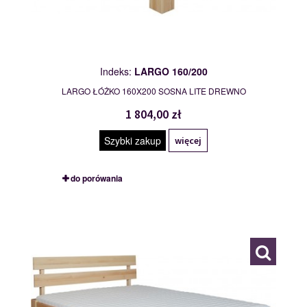
Indeks:
LARGO 160/200
LARGO ŁÓŻKO 160X200 SOSNA LITE DREWNO
1 804,00 zł
Szybki zakup
więcej
do porówania
LARGO 180/200
109859