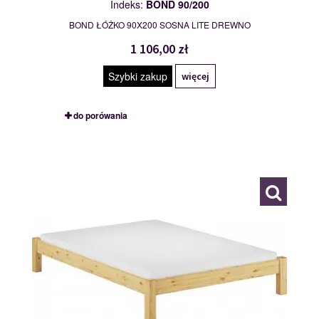
Indeks:
BOND 90/200
BOND ŁÓŻKO 90X200 SOSNA LITE DREWNO
1 106,00 zł
Szybki zakup
więcej
do porówania
DORA 90/200
109819