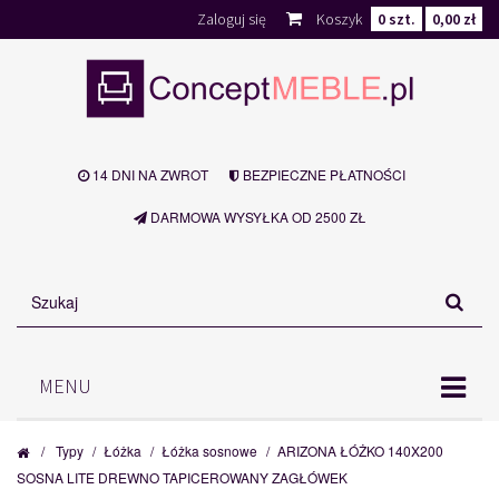
Zaloguj się
Koszyk
0
szt.
0,00 zł
14 DNI NA ZWROT
BEZPIECZNE PŁATNOŚCI
DARMOWA WYSYŁKA OD 2500 ZŁ
MENU
/
Typy
/
Łóżka
/
Łóżka sosnowe
/
ARIZONA ŁÓŻKO 140X200
SOSNA LITE DREWNO TAPICEROWANY ZAGŁÓWEK