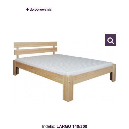
do porówania
LARGO 140/200
109857
Indeks:
LARGO 140/200