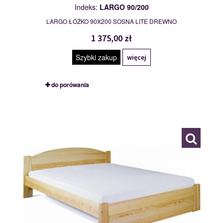
Indeks:
LARGO 90/200
LARGO ŁÓŻKO 90X200 SOSNA LITE DREWNO
1 375,00 zł
Szybki zakup
więcej
do porówania
MIKI 90/200
109860