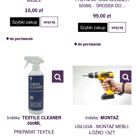
MEBLE
500ML - ŚRODEK DO...
10,00 zł
99,00 zł
Szybki zakup
więcej
Szybki zakup
więcej
do porówania
do porówania
TEXTILE
MONTAŻ
CLEANER 500ML
114201
114206
Indeks:
TEXTILE CLEANER
Indeks:
MONTAŻ
500ML
USŁUGA - MONTAŻ MEBLI:
PREPARAT TEXTILE
ŁÓŻKO 1SZT