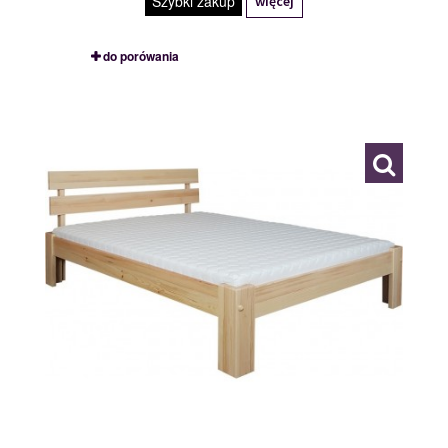
Szybki zakup
więcej
do porówania
LARGO 90/200
109855