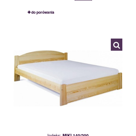
do porówania
MIKI 140/200
109862
Indeks:
MIKI 140/200