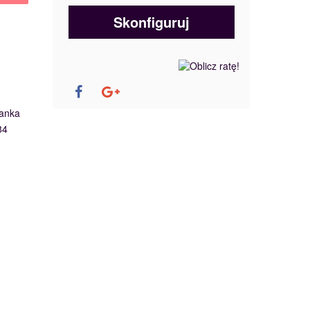
Skonfiguruj
anka
84