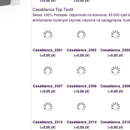
(
+0,00 zł
)
(
+0,00 zł
)
Casablanca Top Textil
Skład: 100% Poliester. Odporność na ścieranie: 45 000 cykli 
wchłanianie rozlanych płynów, odporna na zaciągnięcia, trudno
Casablanca_2301
Casablanca_2302
Casablanca_230
(
+0,00 zł
)
(
+0,00 zł
)
(
+0,00 zł
)
Casablanca_2307
Casablanca_2308
Casablanca_230
(
+0,00 zł
)
(
+0,00 zł
)
(
+0,00 zł
)
Casablanca_2313
Casablanca_2314
Casablanca_231
(
+0,00 zł
)
(
+0,00 zł
)
(
+0,00 zł
)