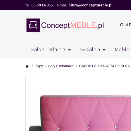
tel.
609-933-955
e-mail.
biuro@conceptmeble.pl
14 
Salon i jadalnia
Sypialnia
Meble 
/
Typy
/
Sofy 2 osobowe
/
GABRIELA KRYSZTAŁEK SOFA