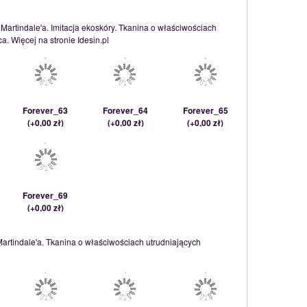
 Martindale'a. Imitacja ekoskóry. Tkanina o właściwościach
. Więcej na stronie Idesin.pl
Forever_63
Forever_64
Forever_65
(
+0,00 zł
)
(
+0,00 zł
)
(
+0,00 zł
)
Forever_69
(
+0,00 zł
)
Martindale'a. Tkanina o właściwościach utrudniających