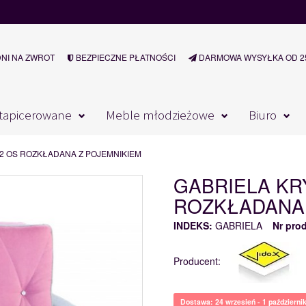
DNI NA ZWROT
BEZPIECZNE PŁATNOŚCI
DARMOWA WYSYŁKA OD 25
tapicerowane
Meble młodzieżowe
Biuro
 2 OS ROZKŁADANA Z POJEMNIKIEM
GABRIELA KR
ROZKŁADANA 
INDEKS:
GABRIELA
Nr pro
Producent:
Dostawa: 24 wrzesień - 1 październi