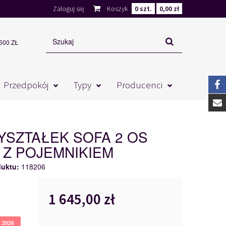
Zaloguj się
Koszyk
0
szt.
0,00 zł
00 ZŁ
Przedpokój
Typy
Producenci
YSZTAŁEK SOFA 2 OS
Z POJEMNIKIEM
duktu:
118206
1 645,00 zł
k 2026