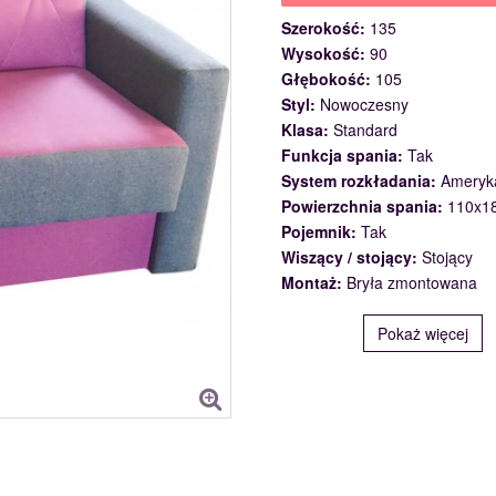
Szerokość:
135
Wysokość:
90
Głębokość:
105
Styl:
Nowoczesny
Klasa:
Standard
Funkcja spania:
Tak
System rozkładania:
Ameryk
Powierzchnia spania:
110x1
Pojemnik:
Tak
Wiszący / stojący:
Stojący
Montaż:
Bryła zmontowana
Pokaż więcej