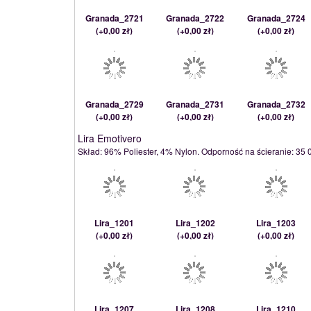
Granada_2721
Granada_2722
Granada_2724
(
+0,00 zł
)
(
+0,00 zł
)
(
+0,00 zł
)
Granada_2729
Granada_2731
Granada_2732
(
+0,00 zł
)
(
+0,00 zł
)
(
+0,00 zł
)
Lira Emotivero
Skład: 96% Poliester, 4% Nylon. Odporność na ścieranie: 35 00
Lira_1201
Lira_1202
Lira_1203
(
+0,00 zł
)
(
+0,00 zł
)
(
+0,00 zł
)
Lira_1207
Lira_1208
Lira_1210