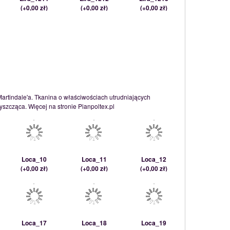
(
+0,00 zł
)
(
+0,00 zł
)
(
+0,00 zł
)
Martindale'a. Tkanina o właściwościach utrudniających
szcząca. Więcej na stronie Pianpoltex.pl
Loca_10
Loca_11
Loca_12
(
+0,00 zł
)
(
+0,00 zł
)
(
+0,00 zł
)
Loca_17
Loca_18
Loca_19