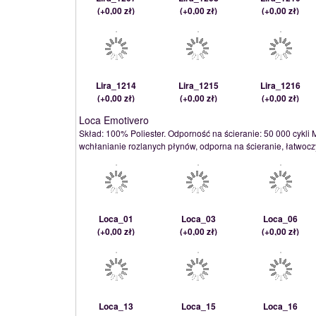
(
+0,00 zł
)
(
+0,00 zł
)
(
+0,00 zł
)
Lira_1214
Lira_1215
Lira_1216
(
+0,00 zł
)
(
+0,00 zł
)
(
+0,00 zł
)
Loca Emotivero
Skład: 100% Poliester. Odporność na ścieranie: 50 000 cykli 
wchłanianie rozlanych płynów, odporna na ścieranie, łatwoczy
Loca_01
Loca_03
Loca_06
(
+0,00 zł
)
(
+0,00 zł
)
(
+0,00 zł
)
Loca_13
Loca_15
Loca_16