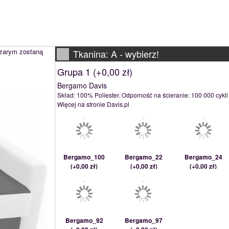
szarym zostaną
Tkanina: A -
wybierz!
Grupa 1 (
+0,00 zł
)
Bergamo Davis
Skład: 100% Poliester. Odporność na ścieranie: 100 000 cykli
Więcej na stronie Davis.pl
Bergamo_100
Bergamo_22
Bergamo_24
(
+0,00 zł
)
(
+0,00 zł
)
(
+0,00 zł
)
Bergamo_92
Bergamo_97