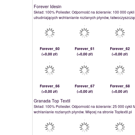
Forever Idesin
Skład: 100% Poliester. Odporność na ścieranie: 100 000 cykli
utrudniających wchłanianie rozlanych płynów, łatwoczyszcząca
Forever_60
Forever_61
Forever_62
(
+0,00 zł
)
(
+0,00 zł
)
(
+0,00 zł
)
Forever_66
Forever_67
Forever_68
(
+0,00 zł
)
(
+0,00 zł
)
(
+0,00 zł
)
Granada Top Textil
Skład: 100% Poliester. Odporność na ścieranie: 25 000 cykli 
wchłanianie rozlanych płynów. Więcej na stronie Toptextil.pl