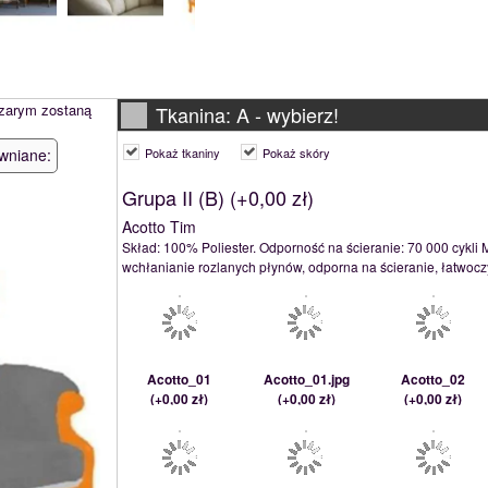
szarym zostaną
Tkanina: A -
wybierz!
wniane:
Pokaż tkaniny
Pokaż skóry
Grupa II (B) (
+0,00 zł
)
Acotto Tim
Skład: 100% Poliester. Odporność na ścieranie: 70 000 cykli 
wchłanianie rozlanych płynów, odporna na ścieranie, łatwoczy
Acotto_01
Acotto_01.jpg
Acotto_02
(
+0,00 zł
)
(
+0,00 zł
)
(
+0,00 zł
)