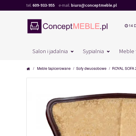
tel.
609-933-955
e-mail.
biuro@conceptmeble.pl
14 
Salon i jadalnia
Sypialnia
Meble 
/
Meble tapicerowane
/
Sofy dwuosobowe
/
ROYAL SOFA 