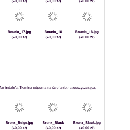
(
+0,00 zł
)
(
+0,00 zł
)
(
+0,00 zł
)
Boucla_17.jpg
Boucla_18
Boucla_18.jpg
(
+0,00 zł
)
(
+0,00 zł
)
(
+0,00 zł
)
Martindale'a. Tkanina odporna na ścieranie, łatwoczyszcząca,
Bronx_Beige.jpg
Bronx_Black
Bronx_Black.jpg
(
+0,00 zł
)
(
+0,00 zł
)
(
+0,00 zł
)