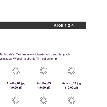
Krok 1 z 4
Martindale'a. Tkanina o właściwościach utrudniających
szcząca. Więcej na stronie Tim-collection.pl
Acotto_02.jpg
Acotto_03
Acotto_03.jpg
(
+0,00 zł
)
(
+0,00 zł
)
(
+0,00 zł
)