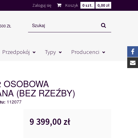
Zaloguj się
Koszyk
0
szt.
0,00 zł
00 ZŁ
Przedpokój
Typy
Producenci
 2 OSOBOWA
NA (BEZ RZEŹBY)
tu:
112077
9 399,00 zł