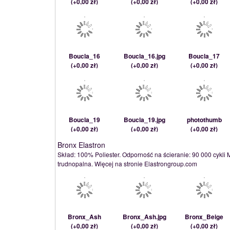
(
+0,00 zł
)
(
+0,00 zł
)
(
+0,00 zł
)
Boucla_16
Boucla_16.jpg
Boucla_17
(
+0,00 zł
)
(
+0,00 zł
)
(
+0,00 zł
)
Boucla_19
Boucla_19.jpg
photothumb
(
+0,00 zł
)
(
+0,00 zł
)
(
+0,00 zł
)
Bronx Elastron
Skład: 100% Poliester. Odporność na ścieranie: 90 000 cykli 
trudnopalna. Więcej na stronie Elastrongroup.com
Bronx_Ash
Bronx_Ash.jpg
Bronx_Beige
(
+0,00 zł
)
(
+0,00 zł
)
(
+0,00 zł
)