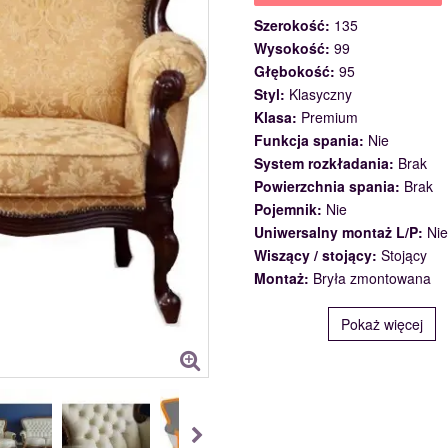
Szerokość:
135
Wysokość:
99
Głębokość:
95
Styl:
Klasyczny
Klasa:
Premium
Funkcja spania:
Nie
System rozkładania:
Brak
Powierzchnia spania:
Brak
Pojemnik:
Nie
Uniwersalny montaż L/P:
Nie
Wiszący / stojący:
Stojący
Montaż:
Bryła zmontowana
Pokaż więcej