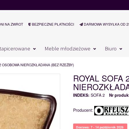
DNI NA ZWROT
BEZPIECZNE PŁATNOŚCI
DARMOWA WYSYŁKA OD 25
tapicerowane
Meble młodzieżowe
Biuro
2 OSOBOWA NIEROZKŁADANA (BEZ RZEŹBY)
ROYAL SOFA
NIEROZKŁADA
INDEKS:
SOFA 2
Nr produk
Producent:
Dostawa: 7 - 14 październik 2026