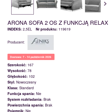
ARONA SOFA 2 OS Z FUNKCJĄ RELAX
INDEKS:
2,5EL
Nr produktu:
119619
Producent:
Dostawa: 7 - 14 październik 2026
Szerokość:
167
Wysokość:
78
Głębokość:
102
Styl:
Nowoczesny
Klasa:
Standard
Funkcja spania:
Nie
System rozkładania:
Brak
Powierzchnia spania:
Brak
Pojemnik:
Nie