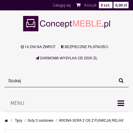
Zaloguj się
Koszyk
0
szt.
0,00 zł
14 DNI NA ZWROT
BEZPIECZNE PŁATNOŚCI
DARMOWA WYSYŁKA OD 2500 ZŁ
MENU
/
Typy
/
Sofy 2 osobowe
/
ARONA SOFA 2 OS Z FUNKCJĄ RELAX