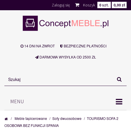
Zaloguj się
Koszyk
0
szt.
0,00 zł
14 DNI NA ZWROT
BEZPIECZNE PŁATNOŚCI
DARMOWA WYSYŁKA OD 2500 ZŁ
MENU
/
Meble tapicerowane
/
Sofy dwuosobowe
/
TOURISMO SOFA 2
OSOBOWA BEZ FUNKCJI SPANIA