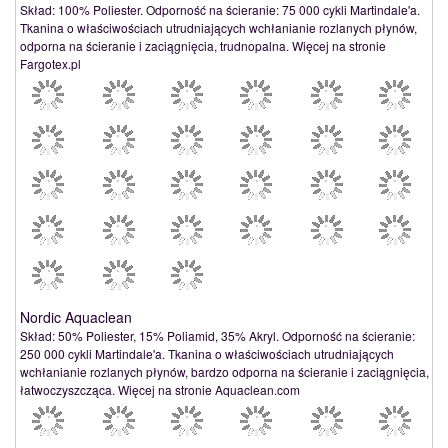
Skład: 100% Poliester. Odporność na ścieranie: 75 000 cykli Martindale'a.
Tkanina o właściwościach utrudniających wchłanianie rozlanych płynów,
odporna na ścieranie i zaciągnięcia, trudnopalna. Więcej na stronie
Fargotex.pl
Nordic Aquaclean
Skład: 50% Poliester, 15% Poliamid, 35% Akryl. Odporność na ścieranie:
250 000 cykli Martindale'a. Tkanina o właściwościach utrudniających
wchłanianie rozlanych płynów, bardzo odporna na ścieranie i zaciągnięcia,
łatwoczyszcząca. Więcej na stronie Aquaclean.com