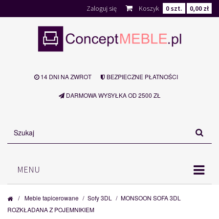
Zaloguj się
Koszyk
0
szt.
0,00 zł
14 DNI NA ZWROT
BEZPIECZNE PŁATNOŚCI
DARMOWA WYSYŁKA OD 2500 ZŁ
MENU
/
Meble tapicerowane
/
Sofy 3DL
/
MONSOON SOFA 3DL
ROZKŁADANA Z POJEMNIKIEM