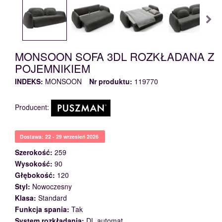
MONSOON SOFA 3DL ROZKŁADANA Z
POJEMNIKIEM
INDEKS:
MONSOON
Nr produktu:
119770
Producent:
Dostawa: 22 - 29 wrzesień 2026
Szerokość:
259
Wysokość:
90
Głębokość:
120
Styl:
Nowoczesny
Klasa:
Standard
Funkcja spania:
Tak
System rozkładania:
DL automat